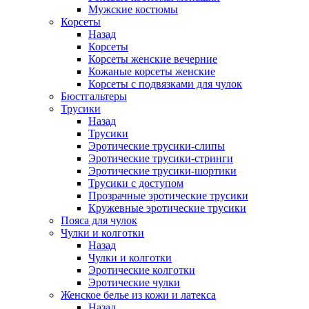
Мужские костюмы
Корсеты
Назад
Корсеты
Корсеты женские вечерние
Кожаные корсеты женские
Корсеты с подвязками для чулок
Бюстгальтеры
Трусики
Назад
Трусики
Эротические трусики-слипы
Эротические трусики-стринги
Эротические трусики-шортики
Трусики с доступом
Прозрачные эротические трусики
Кружевные эротические трусики
Пояса для чулок
Чулки и колготки
Назад
Чулки и колготки
Эротические колготки
Эротические чулки
Женское белье из кожи и латекса
Назад