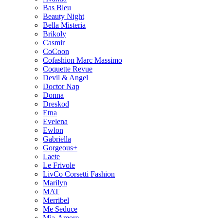
Bas Bleu
Beauty Night
Bella Misteria
Brikoly
Casmir
CoCoon
Cofashion Marc Massimo
Coquette Revue
Devil & Angel
Doctor Nap
Donna
Dreskod
Etna
Evelena
Ewlon
Gabriella
Gorgeous+
Laete
Le Frivole
LivCo Corsetti Fashion
Marilyn
MAT
Merribel
Me Seduce
Mia-Amore