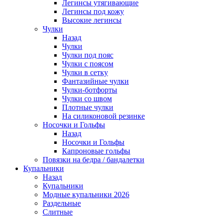
Легинсы утягивающие
Легинсы под кожу
Высокие легинсы
Чулки
Назад
Чулки
Чулки под пояс
Чулки с поясом
Чулки в сетку
Фантазийные чулки
Чулки-ботфорты
Чулки со швом
Плотные чулки
На силиконовой резинке
Носочки и Гольфы
Назад
Носочки и Гольфы
Капроновые гольфы
Повязки на бедра / бандалетки
Купальники
Назад
Купальники
Модные купальники 2026
Раздельные
Слитные