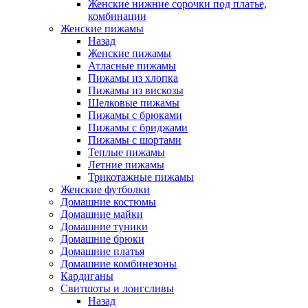
Женские нижние сорочки под платье,
комбинации
Женские пижамы
Назад
Женские пижамы
Атласные пижамы
Пижамы из хлопка
Пижамы из вискозы
Шелковые пижамы
Пижамы с брюками
Пижамы с бриджами
Пижамы с шортами
Теплые пижамы
Летние пижамы
Трикотажные пижамы
Женские футболки
Домашние костюмы
Домашние майки
Домашние туники
Домашние брюки
Домашние платья
Домашние комбинезоны
Кардиганы
Свитшоты и лонгсливы
Назад