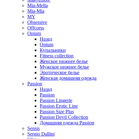
Mia-Mella
Mia-Mia
MY
Obsessive
Offcorss
Opium
Назад
Opium
Купальники
Fitness collection
Женское нижнее белье
Мужское нижнее белье
Эротическое белье
Женская домашняя одежда
Passion
Назад
Passion
Passion Lingerie
Passion Erotic Line
Passion Size Plus
Passion Devil Collection
Домашняя одежда Passion
Sensis
Sergio Dallini