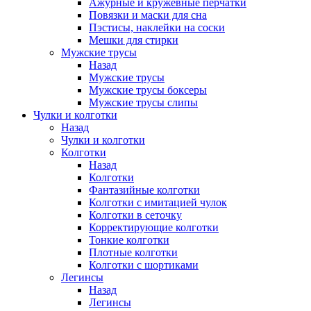
Ажурные и кружевные перчатки
Повязки и маски для сна
Пэстисы, наклейки на соски
Мешки для стирки
Мужские трусы
Назад
Мужские трусы
Мужские трусы боксеры
Мужские трусы слипы
Чулки и колготки
Назад
Чулки и колготки
Колготки
Назад
Колготки
Фантазийные колготки
Колготки с имитацией чулок
Колготки в сеточку
Корректирующие колготки
Тонкие колготки
Плотные колготки
Колготки с шортиками
Легинсы
Назад
Легинсы