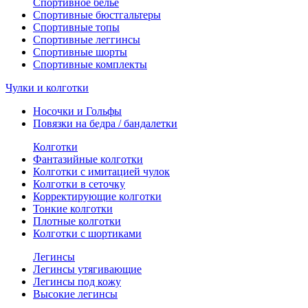
Спортивное белье
Спортивные бюстгальтеры
Спортивные топы
Спортивные леггинсы
Спортивные шорты
Спортивные комплекты
Чулки и колготки
Носочки и Гольфы
Повязки на бедра / бандалетки
Колготки
Фантазийные колготки
Колготки с имитацией чулок
Колготки в сеточку
Корректирующие колготки
Тонкие колготки
Плотные колготки
Колготки с шортиками
Легинсы
Легинсы утягивающие
Легинсы под кожу
Высокие легинсы