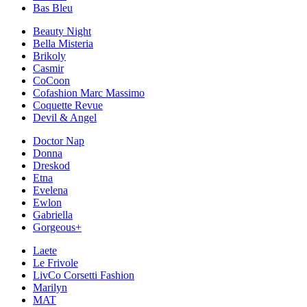
Bas Bleu
Beauty Night
Bella Misteria
Brikoly
Casmir
CoCoon
Cofashion Marc Massimo
Coquette Revue
Devil & Angel
Doctor Nap
Donna
Dreskod
Etna
Evelena
Ewlon
Gabriella
Gorgeous+
Laete
Le Frivole
LivCo Corsetti Fashion
Marilyn
MAT