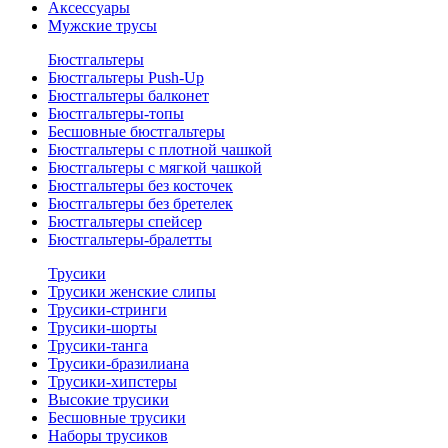
Аксессуары
Мужские трусы
Бюстгальтеры
Бюстгальтеры Push-Up
Бюстгальтеры балконет
Бюстгальтеры-топы
Бесшовные бюстгальтеры
Бюстгальтеры с плотной чашкой
Бюстгальтеры с мягкой чашкой
Бюстгальтеры без косточек
Бюстгальтеры без бретелек
Бюстгальтеры спейсер
Бюстгальтеры-бралетты
Трусики
Трусики женские слипы
Трусики-стринги
Трусики-шорты
Трусики-танга
Трусики-бразилиана
Трусики-хипстеры
Высокие трусики
Бесшовные трусики
Наборы трусиков