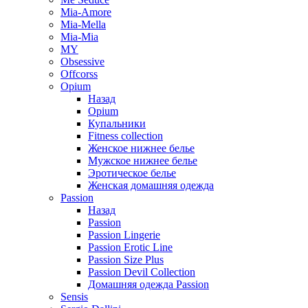
Mia-Amore
Mia-Mella
Mia-Mia
MY
Obsessive
Offcorss
Opium
Назад
Opium
Купальники
Fitness collection
Женское нижнее белье
Мужское нижнее белье
Эротическое белье
Женская домашняя одежда
Passion
Назад
Passion
Passion Lingerie
Passion Erotic Line
Passion Size Plus
Passion Devil Collection
Домашняя одежда Passion
Sensis