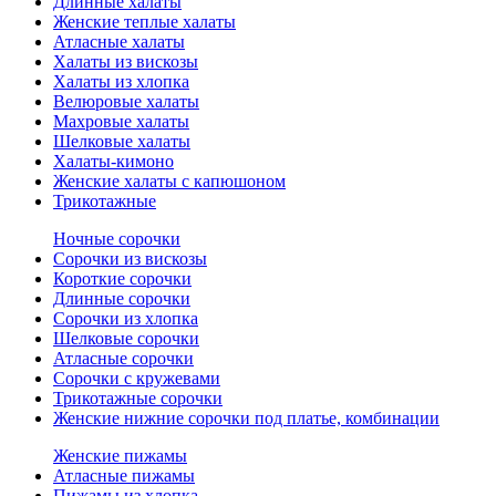
Длинные халаты
Женские теплые халаты
Атласные халаты
Халаты из вискозы
Халаты из хлопка
Велюровые халаты
Махровые халаты
Шелковые халаты
Халаты-кимоно
Женские халаты с капюшоном
Трикотажные
Ночные сорочки
Сорочки из вискозы
Короткие сорочки
Длинные сорочки
Сорочки из хлопка
Шелковые сорочки
Атласные сорочки
Сорочки с кружевами
Трикотажные сорочки
Женские нижние сорочки под платье, комбинации
Женские пижамы
Атласные пижамы
Пижамы из хлопка