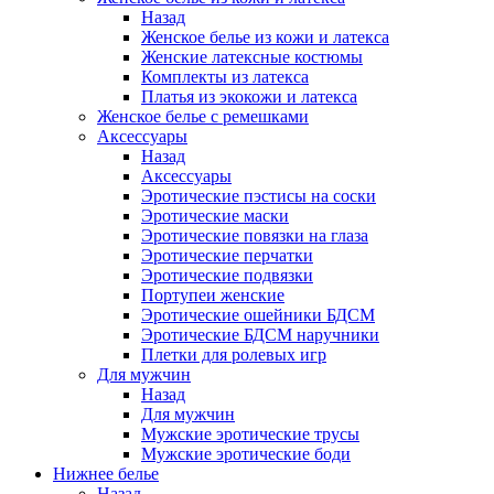
Назад
Женское белье из кожи и латекса
Женские латексные костюмы
Комплекты из латекса
Платья из экокожи и латекса
Женское белье с ремешками
Аксессуары
Назад
Аксессуары
Эротические пэстисы на соски
Эротические маски
Эротические повязки на глаза
Эротические перчатки
Эротические подвязки
Портупеи женские
Эротические ошейники БДСМ
Эротические БДСМ наручники
Плетки для ролевых игр
Для мужчин
Назад
Для мужчин
Мужские эротические трусы
Мужские эротические боди
Нижнее белье
Назад