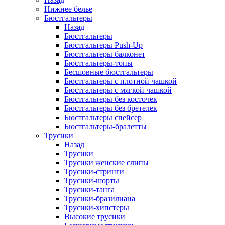
Нижнее белье
Бюстгальтеры
Назад
Бюстгальтеры
Бюстгальтеры Push-Up
Бюстгальтеры балконет
Бюстгальтеры-топы
Бесшовные бюстгальтеры
Бюстгальтеры с плотной чашкой
Бюстгальтеры с мягкой чашкой
Бюстгальтеры без косточек
Бюстгальтеры без бретелек
Бюстгальтеры спейсер
Бюстгальтеры-бралетты
Трусики
Назад
Трусики
Трусики женские слипы
Трусики-стринги
Трусики-шорты
Трусики-танга
Трусики-бразилиана
Трусики-хипстеры
Высокие трусики