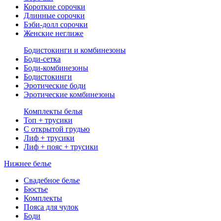
Короткие сорочки
Длинные сорочки
Бэби-долл сорочки
Женские неглиже
Бодистокинги и комбинезоны
Боди-сетка
Боди-комбинезоны
Бодистокинги
Эротические боди
Эротические комбинезоны
Комплекты белья
Топ + трусики
С открытой грудью
Лиф + трусики
Лиф + пояс + трусики
Нижнее белье
Свадебное белье
Бюстье
Комплекты
Пояса для чулок
Боди