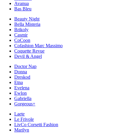
Avanua
Bas Bleu
Beauty Night
Bella Misteria
Brikoly
Casmir
CoCoon
Cofashion Marc Massimo
Coquette Revue
Devil & Angel
Doctor Nap
Donna
Dreskod
Etna
Evelena
Ewlon
Gabriella
Gorgeous+
Laete
Le Frivole
LivCo Corsetti Fashion
Marilyn