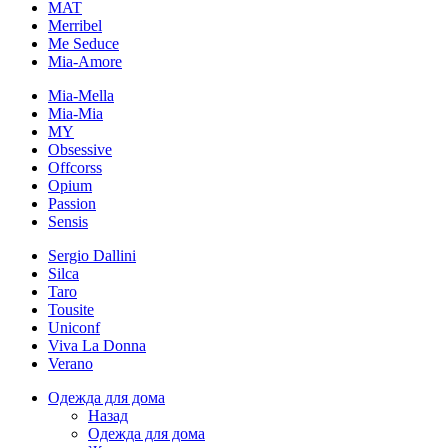
MAT
Merribel
Me Seduce
Mia-Amore
Mia-Mella
Mia-Mia
MY
Obsessive
Offcorss
Opium
Passion
Sensis
Sergio Dallini
Silca
Taro
Tousite
Uniconf
Viva La Donna
Verano
Одежда для дома
Назад
Одежда для дома