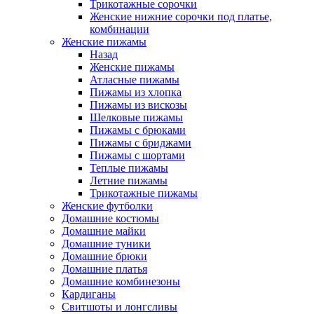
Трикотажные сорочки
Женские нижние сорочки под платье,
комбинации
Женские пижамы
Назад
Женские пижамы
Атласные пижамы
Пижамы из хлопка
Пижамы из вискозы
Шелковые пижамы
Пижамы с брюками
Пижамы с бриджами
Пижамы с шортами
Теплые пижамы
Летние пижамы
Трикотажные пижамы
Женские футболки
Домашние костюмы
Домашние майки
Домашние туники
Домашние брюки
Домашние платья
Домашние комбинезоны
Кардиганы
Свитшоты и лонгсливы