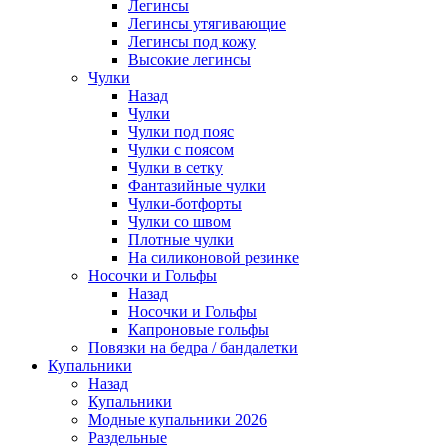
Легинсы
Легинсы утягивающие
Легинсы под кожу
Высокие легинсы
Чулки
Назад
Чулки
Чулки под пояс
Чулки с поясом
Чулки в сетку
Фантазийные чулки
Чулки-ботфорты
Чулки со швом
Плотные чулки
На силиконовой резинке
Носочки и Гольфы
Назад
Носочки и Гольфы
Капроновые гольфы
Повязки на бедра / бандалетки
Купальники
Назад
Купальники
Модные купальники 2026
Раздельные