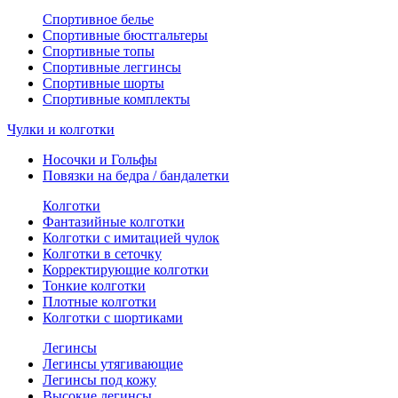
Спортивное белье
Спортивные бюстгальтеры
Спортивные топы
Спортивные леггинсы
Спортивные шорты
Спортивные комплекты
Чулки и колготки
Носочки и Гольфы
Повязки на бедра / бандалетки
Колготки
Фантазийные колготки
Колготки с имитацией чулок
Колготки в сеточку
Корректирующие колготки
Тонкие колготки
Плотные колготки
Колготки с шортиками
Легинсы
Легинсы утягивающие
Легинсы под кожу
Высокие легинсы