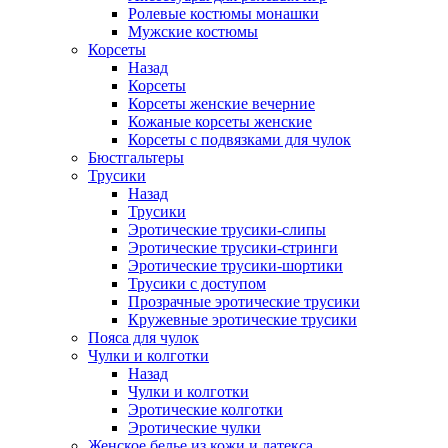
Ролевые костюмы монашки
Мужские костюмы
Корсеты
Назад
Корсеты
Корсеты женские вечерние
Кожаные корсеты женские
Корсеты с подвязками для чулок
Бюстгальтеры
Трусики
Назад
Трусики
Эротические трусики-слипы
Эротические трусики-стринги
Эротические трусики-шортики
Трусики с доступом
Прозрачные эротические трусики
Кружевные эротические трусики
Пояса для чулок
Чулки и колготки
Назад
Чулки и колготки
Эротические колготки
Эротические чулки
Женское белье из кожи и латекса