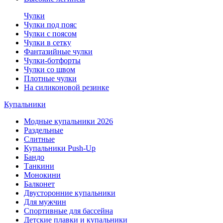
Чулки
Чулки под пояс
Чулки с поясом
Чулки в сетку
Фантазийные чулки
Чулки-ботфорты
Чулки со швом
Плотные чулки
На силиконовой резинке
Купальники
Модные купальники 2026
Раздельные
Слитные
Купальники Push-Up
Бандо
Танкини
Монокини
Балконет
Двусторонние купальники
Для мужчин
Спортивные для бассейна
Детские плавки и купальники