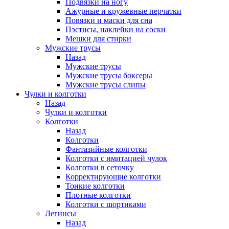
Подвязки на ногу
Ажурные и кружевные перчатки
Повязки и маски для сна
Пэстисы, наклейки на соски
Мешки для стирки
Мужские трусы
Назад
Мужские трусы
Мужские трусы боксеры
Мужские трусы слипы
Чулки и колготки
Назад
Чулки и колготки
Колготки
Назад
Колготки
Фантазийные колготки
Колготки с имитацией чулок
Колготки в сеточку
Корректирующие колготки
Тонкие колготки
Плотные колготки
Колготки с шортиками
Легинсы
Назад