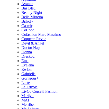
Avanua
Bas Bleu
Beauty Night
Bella Misteria
Brikoly
Casmir
CoCoon
Cofashion Marc Massimo
Coquette Revue
Devil & Angel
Doctor Nap
Donna
Dreskod
Etna
Evelena
Ewlon
Gabriella
Gorgeous+
Laete
Le Frivole
LivCo Corsetti Fashion
Marilyn
MAT
Merribel
Me Seduce