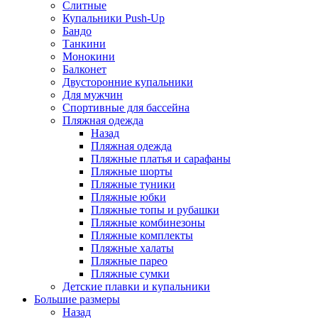
Слитные
Купальники Push-Up
Бандо
Танкини
Монокини
Балконет
Двусторонние купальники
Для мужчин
Спортивные для бассейна
Пляжная одежда
Назад
Пляжная одежда
Пляжные платья и сарафаны
Пляжные шорты
Пляжные туники
Пляжные юбки
Пляжные топы и рубашки
Пляжные комбинезоны
Пляжные комплекты
Пляжные халаты
Пляжные парео
Пляжные сумки
Детские плавки и купальники
Большие размеры
Назад