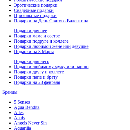
Эротические подарки
Свадебные подарки
Прикольные подарки
Подарки на День Святого Валентина
Подарки для нее
Подарки маме и сестре
Подарки подруге и коллеге
Подарки любимой жене или девушке
Подарки на 8 Марта
Подарки для него
Подарки любимому мужу или парню
Подарки другу и коллеге
Подарки папе и брату
Подарки на 23 февраля
Бренды
5 Senses
Agua Bendita
Alles
Anais
Angels Never Sin
Aquarilla