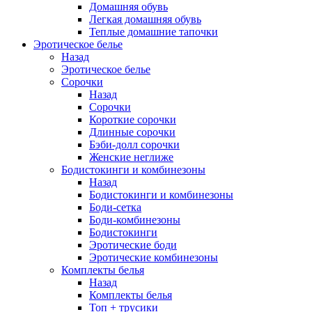
Домашняя обувь
Легкая домашняя обувь
Теплые домашние тапочки
Эротическое белье
Назад
Эротическое белье
Сорочки
Назад
Сорочки
Короткие сорочки
Длинные сорочки
Бэби-долл сорочки
Женские неглиже
Бодистокинги и комбинезоны
Назад
Бодистокинги и комбинезоны
Боди-сетка
Боди-комбинезоны
Бодистокинги
Эротические боди
Эротические комбинезоны
Комплекты белья
Назад
Комплекты белья
Топ + трусики