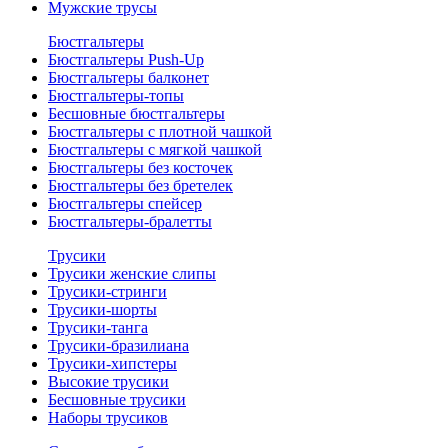
Мужские трусы
Бюстгальтеры
Бюстгальтеры Push-Up
Бюстгальтеры балконет
Бюстгальтеры-топы
Бесшовные бюстгальтеры
Бюстгальтеры с плотной чашкой
Бюстгальтеры с мягкой чашкой
Бюстгальтеры без косточек
Бюстгальтеры без бретелек
Бюстгальтеры спейсер
Бюстгальтеры-бралетты
Трусики
Трусики женские слипы
Трусики-стринги
Трусики-шорты
Трусики-танга
Трусики-бразилиана
Трусики-хипстеры
Высокие трусики
Бесшовные трусики
Наборы трусиков