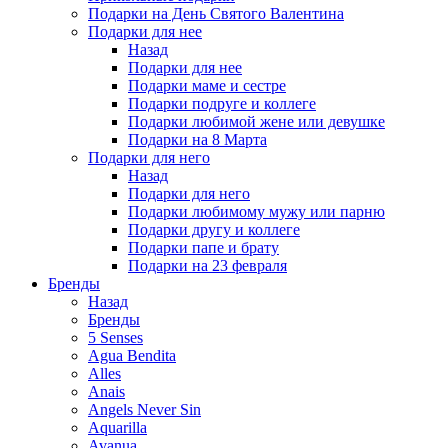
Подарки на День Святого Валентина
Подарки для нее
Назад
Подарки для нее
Подарки маме и сестре
Подарки подруге и коллеге
Подарки любимой жене или девушке
Подарки на 8 Марта
Подарки для него
Назад
Подарки для него
Подарки любимому мужу или парню
Подарки другу и коллеге
Подарки папе и брату
Подарки на 23 февраля
Бренды
Назад
Бренды
5 Senses
Agua Bendita
Alles
Anais
Angels Never Sin
Aquarilla
Avanua