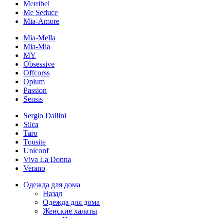
Merribel
Me Seduce
Mia-Amore
Mia-Mella
Mia-Mia
MY
Obsessive
Offcorss
Opium
Passion
Sensis
Sergio Dallini
Silca
Taro
Tousite
Uniconf
Viva La Donna
Verano
Одежда для дома
Назад
Одежда для дома
Женские халаты