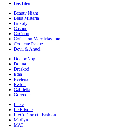
Bas Bleu
Beauty Night
Bella Misteria
Brikoly
Casmir
CoCoon
Cofashion Marc Massimo
Coquette Revue
Devil & Angel
Doctor Nap
Donna
Dreskod
Etna
Evelena
Ewlon
Gabriella
Gorgeous+
Laete
Le Frivole
LivCo Corsetti Fashion
Marilyn
MAT