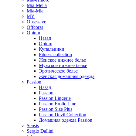
Mia-Mella
Mia-Mia
MY
Obsessive
Offcorss
Opium
Назад
Opium
Купальники
Fitness collection
Женское нижнее белье
Мужское нижнее белье
Эротическое белье
Женская домашняя одежда
Passion
Назад
Passion
Passion Lingerie
Passion Erotic Line
Passion Size Plus
Passion Devil Collection
Домашняя одежда Passion
Sensis
Sergio Dallini