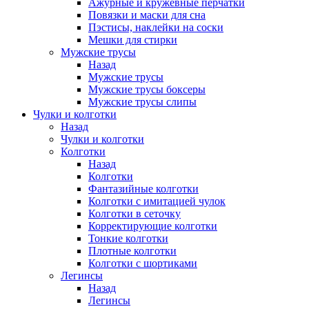
Ажурные и кружевные перчатки
Повязки и маски для сна
Пэстисы, наклейки на соски
Мешки для стирки
Мужские трусы
Назад
Мужские трусы
Мужские трусы боксеры
Мужские трусы слипы
Чулки и колготки
Назад
Чулки и колготки
Колготки
Назад
Колготки
Фантазийные колготки
Колготки с имитацией чулок
Колготки в сеточку
Корректирующие колготки
Тонкие колготки
Плотные колготки
Колготки с шортиками
Легинсы
Назад
Легинсы