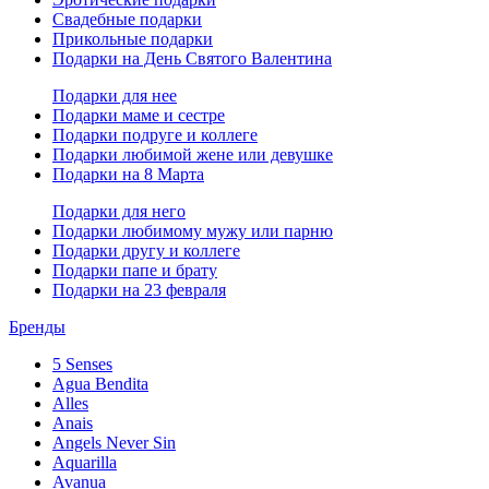
Свадебные подарки
Прикольные подарки
Подарки на День Святого Валентина
Подарки для нее
Подарки маме и сестре
Подарки подруге и коллеге
Подарки любимой жене или девушке
Подарки на 8 Марта
Подарки для него
Подарки любимому мужу или парню
Подарки другу и коллеге
Подарки папе и брату
Подарки на 23 февраля
Бренды
5 Senses
Agua Bendita
Alles
Anais
Angels Never Sin
Aquarilla
Avanua