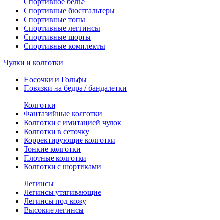
Спортивное белье
Спортивные бюстгальтеры
Спортивные топы
Спортивные леггинсы
Спортивные шорты
Спортивные комплекты
Чулки и колготки
Носочки и Гольфы
Повязки на бедра / бандалетки
Колготки
Фантазийные колготки
Колготки с имитацией чулок
Колготки в сеточку
Корректирующие колготки
Тонкие колготки
Плотные колготки
Колготки с шортиками
Легинсы
Легинсы утягивающие
Легинсы под кожу
Высокие легинсы