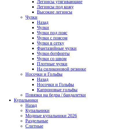
Легинсы утягивающие
Легинсы под кожу
Высокие легинсы
Чулки
Назад
Чулки
Чулки под пояс
Чулки с поясом
Чулки в сетку
Фантазийные чулки
Чулки-ботфорты
Чулки со швом
Плотные чулки
На силиконовой резинке
Носочки и Гольфы
Назад
Носочки и Гольфы
Капроновые гольфы
Повязки на бедра / бандалетки
Купальники
Назад
Купальники
Модные купальники 2026
Раздельные
Слитные