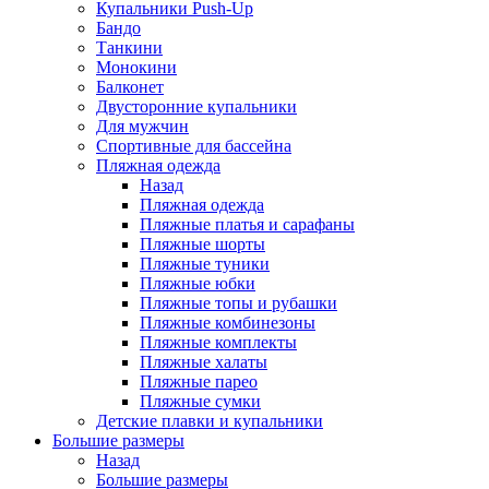
Купальники Push-Up
Бандо
Танкини
Монокини
Балконет
Двусторонние купальники
Для мужчин
Спортивные для бассейна
Пляжная одежда
Назад
Пляжная одежда
Пляжные платья и сарафаны
Пляжные шорты
Пляжные туники
Пляжные юбки
Пляжные топы и рубашки
Пляжные комбинезоны
Пляжные комплекты
Пляжные халаты
Пляжные парео
Пляжные сумки
Детские плавки и купальники
Большие размеры
Назад
Большие размеры