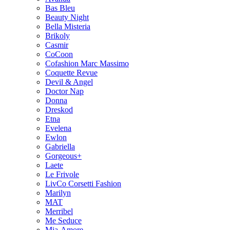
Bas Bleu
Beauty Night
Bella Misteria
Brikoly
Casmir
CoCoon
Cofashion Marc Massimo
Coquette Revue
Devil & Angel
Doctor Nap
Donna
Dreskod
Etna
Evelena
Ewlon
Gabriella
Gorgeous+
Laete
Le Frivole
LivCo Corsetti Fashion
Marilyn
MAT
Merribel
Me Seduce
Mia-Amore