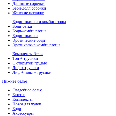
Длинные сорочки
Бэби-долл сорочки
Женские неглиже
Бодистокинги и комбинезоны
Боди-сетка
Боди-комбинезоны
Бодистокинги
Эротические боди
Эротические комбинезоны
Комплекты белья
Топ + трусики
С открытой грудью
Лиф + трусики
Лиф + пояс + трусики
Нижнее белье
Свадебное белье
Бюстье
Комплекты
Пояса для чулок
Боди
Аксессуары