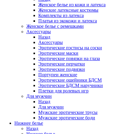
Женское белье из кожи и латекса
Женские латексные костюмы
Комплекты из латекса
Платья из экокожи и латекса
Женское белье с ремешками
Аксессуары
Назад
Аксессуары
Эротические пэстисы на соски
Эротические маски
Эротические повязки на глаза
Эротические перчатки
Эротические подвязки
Портупеи женские
Эротические ошейники БДСМ
Эротические БДСМ наручники
Плетки для ролевых игр
Для мужчин
Назад
Для мужчин
Мужские эротические трусы
Мужские эротические боди
Нижнее белье
Назад
Нижнее белье