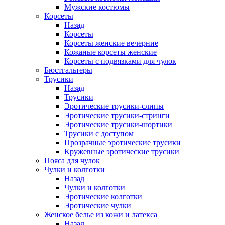
Мужские костюмы
Корсеты
Назад
Корсеты
Корсеты женские вечерние
Кожаные корсеты женские
Корсеты с подвязками для чулок
Бюстгальтеры
Трусики
Назад
Трусики
Эротические трусики-слипы
Эротические трусики-стринги
Эротические трусики-шортики
Трусики с доступом
Прозрачные эротические трусики
Кружевные эротические трусики
Пояса для чулок
Чулки и колготки
Назад
Чулки и колготки
Эротические колготки
Эротические чулки
Женское белье из кожи и латекса
Назад