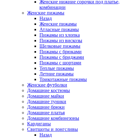
Женские нижние сорочки под платье,
комбинации
Женские пижамы
Назад
Женские пижамы
Атласные пижамы
Пижамы из хлопка
Пижамы из вискозы
Шелковые пижамы
Пижамы с брюками
Пижамы с бриджами
Пижамы с шортами
Теплые пижамы
Летние пижамы
Трикотажные пижамы
Женские футболки
Домашние костюмы
Домашние майки
Домашние туники
Домашние брюки
Домашние платья
Домашние комбинезоны
Кардиганы
Свитшоты и лонгсливы
Назад