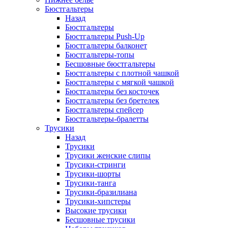
Бюстгальтеры
Назад
Бюстгальтеры
Бюстгальтеры Push-Up
Бюстгальтеры балконет
Бюстгальтеры-топы
Бесшовные бюстгальтеры
Бюстгальтеры с плотной чашкой
Бюстгальтеры с мягкой чашкой
Бюстгальтеры без косточек
Бюстгальтеры без бретелек
Бюстгальтеры спейсер
Бюстгальтеры-бралетты
Трусики
Назад
Трусики
Трусики женские слипы
Трусики-стринги
Трусики-шорты
Трусики-танга
Трусики-бразилиана
Трусики-хипстеры
Высокие трусики
Бесшовные трусики