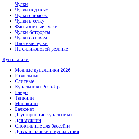
Чулки
Чулки под пояс
Чулки с поясом
Чулки в сетку
Фантазийные чулки
Чулки-ботфорты
Чулки со швом
Плотные чулки
На силиконовой резинке
Купальники
Модные купальники 2026
Раздельные
Слитные
Купальники Push-Up
Бандо
Танкини
Монокини
Балконет
Двусторонние купальники
Для мужчин
Спортивные для бассейна
Детские плавки и купальники