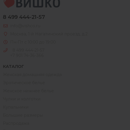
8 499 444-21-57
info@vishco.ru
Москва
, 1-й Нагатинский проезд, д.2
Пн-Пт с 10:00 до 19:00
8 499 444-21-57
+7 901 74-36-366
КАТАЛОГ
Женская домашняя одежда
Эротическое белье
Женское нижнее белье
Чулки и колготки
Купальники
Большие размеры
Распродажа