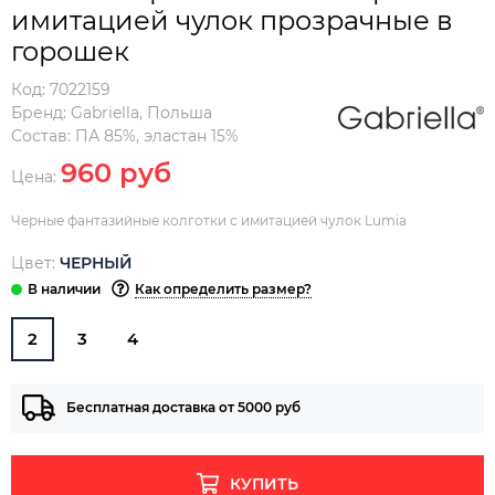
имитацией чулок прозрачные в
горошек
Код:
7022159
Бренд:
Gabriella
,
Польша
Состав:
ПА 85%, эластан 15%
960 руб
Цена:
Черные фантазийные колготки с имитацией чулок Lumia
Цвет:
ЧЕРНЫЙ
Как определить размер?
2
3
4
Бесплатная доставка от 5000 руб
КУПИТЬ