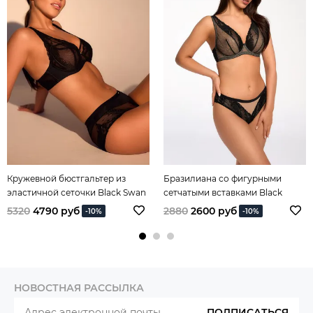
Кружевной бюстгальтер из
Бразилиана со фигурными
эластичной сеточки Black Swan
сетчатыми вставками Black
Swan
5320
4790 руб
2880
2600 руб
-10%
-10%
НОВОСТНАЯ РАССЫЛКА
ПОДПИСАТЬСЯ