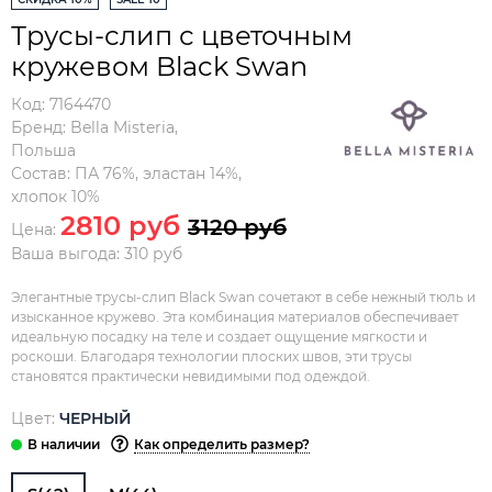
Трусы-слип с цветочным
кружевом Black Swan
Код:
7164470
Бренд:
Bella Misteria
,
Польша
Состав:
ПА 76%, эластан 14%,
хлопок 10%
2810 руб
3120 руб
Цена:
Ваша выгода: 310 руб
Элегантные трусы-слип Black Swan сочетают в себе нежный тюль и
изысканное кружево. Эта комбинация материалов обеспечивает
идеальную посадку на теле и создает ощущение мягкости и
роскоши. Благодаря технологии плоских швов, эти трусы
становятся практически невидимыми под одеждой.
Цвет:
ЧЕРНЫЙ
Как определить размер?