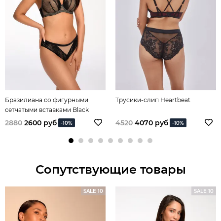
Бразилиана со фигурными
Трусики-слип Heartbeat
сетчатыми вставками Black
Swan
2880
2600 руб
4520
4070 руб
-10%
-10%
Сопутствующие товары
SALE 10
SALE 10