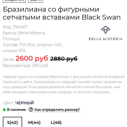
Бразилиана со фигурными
сетчатыми вставками Black Swan
Код:
7164471
Бренд:
Bella Misteria
,
Польша
Состав:
ПА 76%, эластан 14%,
хлопок 10%
2600 руб
2880 руб
Цена:
Ваша выгода: 280 руб
Черные трусы из линейки Black Swan с фигурной сетчатой вставкой
телесного цвета. Бразилиана со средней линией талии незаметны
под одеждой. Благодаря двойной сетчатой спинке без швов, они
обеспечивают максимальный комфорт и легкость ношения.
Цвет:
ЧЕРНЫЙ
Как определить размер?
S(42)
M(44)
L(46)