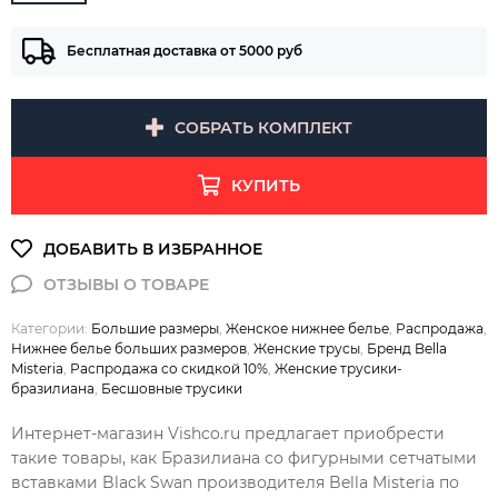
Бесплатная доставка от 5000 руб
СОБРАТЬ КОМПЛЕКТ
КУПИТЬ
Категории:
Большие размеры
,
Женское нижнее белье
,
Распродажа
,
Нижнее белье больших размеров
,
Женские трусы
,
Бренд Bella
Misteria
,
Распродажа со скидкой 10%
,
Женские трусики-
бразилиана
,
Бесшовные трусики
Интернет-магазин Vishco.ru предлагает приобрести
такие товары, как Бразилиана со фигурными сетчатыми
вставками Black Swan производителя Bella Misteria по