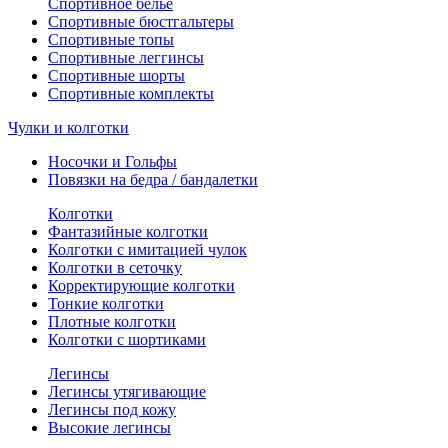
Спортивное белье
Спортивные бюстгальтеры
Спортивные топы
Спортивные леггинсы
Спортивные шорты
Спортивные комплекты
Чулки и колготки
Носочки и Гольфы
Повязки на бедра / бандалетки
Колготки
Фантазийные колготки
Колготки с имитацией чулок
Колготки в сеточку
Корректирующие колготки
Тонкие колготки
Плотные колготки
Колготки с шортиками
Легинсы
Легинсы утягивающие
Легинсы под кожу
Высокие легинсы