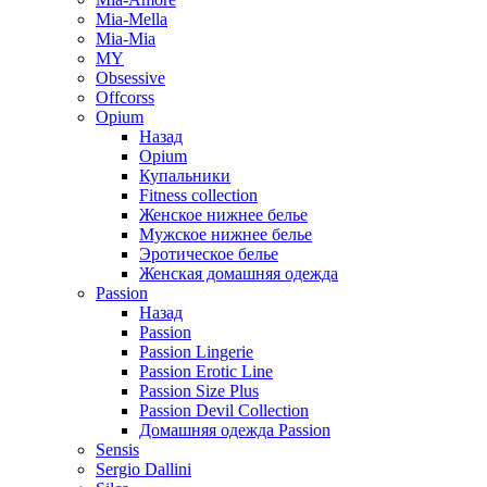
Mia-Mella
Mia-Mia
MY
Obsessive
Offcorss
Opium
Назад
Opium
Купальники
Fitness collection
Женское нижнее белье
Мужское нижнее белье
Эротическое белье
Женская домашняя одежда
Passion
Назад
Passion
Passion Lingerie
Passion Erotic Line
Passion Size Plus
Passion Devil Collection
Домашняя одежда Passion
Sensis
Sergio Dallini