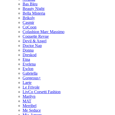
Bas Bleu
Beauty Night
Bella Misteria
Brikoly
Casmir
CoCoon
Cofashion Marc Massimo
Coquette Revue
Devil & Angel
Doctor Nap
Donna
Dreskod
Etna
Evelena
Ewlon
Gabriella
Gorgeous+
Laete
Le Frivole
LivCo Corsetti Fashion
Marilyn
MAT
Merribel
Me Seduce
Mia-Amore