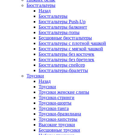
Бюстгальтеры
Назад
Бюстгальтеры
Бюстгальтеры Push-Up
Бюстгальтеры балконет
Бюстгальтеры-топы
Бесшовные бюстгальтеры
Бюстгальтеры с плотной чашкой
Бюстгальтеры с мягкой чашкой
Бюстгальтеры без косточек
Бюстгальтеры без бретелек
Бюстгальтеры спейсер
Бюстгальтеры-бралетты
Трусики
Назад
Трусики
Трусики женские слипы
Трусики-стринги
Трусики-шорты
Трусики-танга
Трусики-бразилиана
Трусики-хипстеры
Высокие трусики
Бесшовные трусики