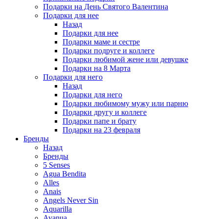
Подарки на День Святого Валентина
Подарки для нее
Назад
Подарки для нее
Подарки маме и сестре
Подарки подруге и коллеге
Подарки любимой жене или девушке
Подарки на 8 Марта
Подарки для него
Назад
Подарки для него
Подарки любимому мужу или парню
Подарки другу и коллеге
Подарки папе и брату
Подарки на 23 февраля
Бренды
Назад
Бренды
5 Senses
Agua Bendita
Alles
Anais
Angels Never Sin
Aquarilla
Avanua