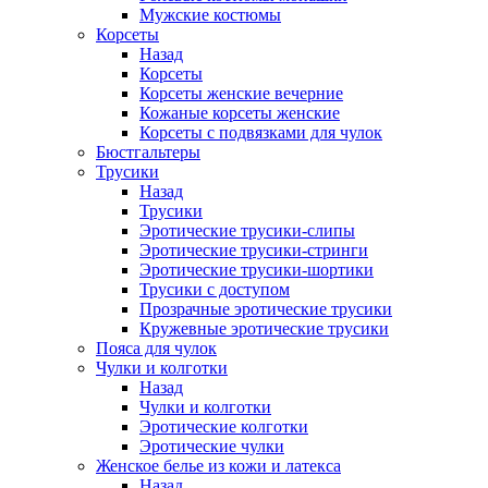
Мужские костюмы
Корсеты
Назад
Корсеты
Корсеты женские вечерние
Кожаные корсеты женские
Корсеты с подвязками для чулок
Бюстгальтеры
Трусики
Назад
Трусики
Эротические трусики-слипы
Эротические трусики-стринги
Эротические трусики-шортики
Трусики с доступом
Прозрачные эротические трусики
Кружевные эротические трусики
Пояса для чулок
Чулки и колготки
Назад
Чулки и колготки
Эротические колготки
Эротические чулки
Женское белье из кожи и латекса
Назад