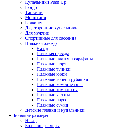
Купальники Push-Up
Бандо
Танкини
Монокини
Балконет
Двусторонние купальники
Для мужчин
Спортивные для бассейна
Пляжная одежда
Назад
Пляжная одежда
Пляжные платья и сарафаны
Пляжные шорты
Пляжные туники
Пляжные юбки
Пляжные топы и рубашки
Пляжные комбинезоны
Пляжные комплекты
Пляжные халаты
Пляжные парео
Пляжные сумки
Детские плавки и купальники
Большие размеры
Назад
Большие размеры