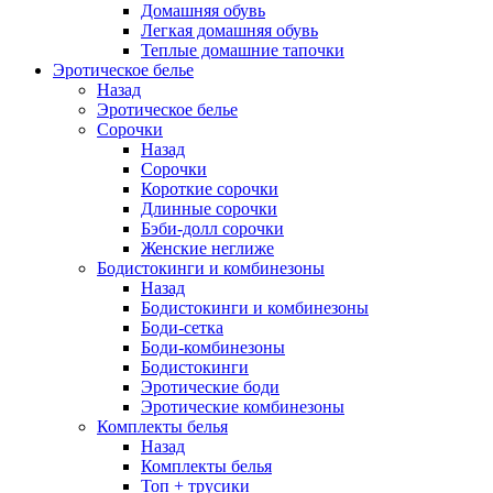
Домашняя обувь
Легкая домашняя обувь
Теплые домашние тапочки
Эротическое белье
Назад
Эротическое белье
Сорочки
Назад
Сорочки
Короткие сорочки
Длинные сорочки
Бэби-долл сорочки
Женские неглиже
Бодистокинги и комбинезоны
Назад
Бодистокинги и комбинезоны
Боди-сетка
Боди-комбинезоны
Бодистокинги
Эротические боди
Эротические комбинезоны
Комплекты белья
Назад
Комплекты белья
Топ + трусики