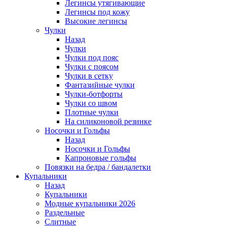
Легинсы утягивающие
Легинсы под кожу
Высокие легинсы
Чулки
Назад
Чулки
Чулки под пояс
Чулки с поясом
Чулки в сетку
Фантазийные чулки
Чулки-ботфорты
Чулки со швом
Плотные чулки
На силиконовой резинке
Носочки и Гольфы
Назад
Носочки и Гольфы
Капроновые гольфы
Повязки на бедра / бандалетки
Купальники
Назад
Купальники
Модные купальники 2026
Раздельные
Слитные