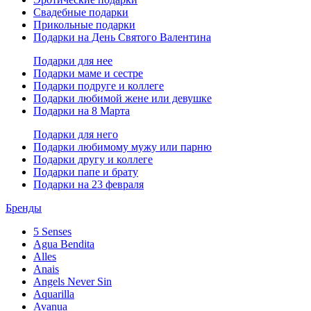
Свадебные подарки
Прикольные подарки
Подарки на День Святого Валентина
Подарки для нее
Подарки маме и сестре
Подарки подруге и коллеге
Подарки любимой жене или девушке
Подарки на 8 Марта
Подарки для него
Подарки любимому мужу или парню
Подарки другу и коллеге
Подарки папе и брату
Подарки на 23 февраля
Бренды
5 Senses
Agua Bendita
Alles
Anais
Angels Never Sin
Aquarilla
Avanua