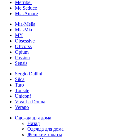
Merribel
Me Seduce
Mia-Amore
Mia-Mella
Mia-Mia
MY
Obsessive
Offcorss
Opium
Passion
Sensis
Sergio Dallini
Silca
Taro
Tousite
Uniconf
Viva La Donna
Verano
Одежда для дома
Назад
Одежда для дома
Женские халаты