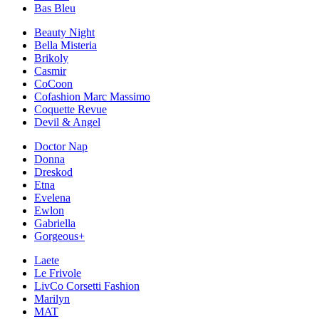
Bas Bleu
Beauty Night
Bella Misteria
Brikoly
Casmir
CoCoon
Cofashion Marc Massimo
Coquette Revue
Devil & Angel
Doctor Nap
Donna
Dreskod
Etna
Evelena
Ewlon
Gabriella
Gorgeous+
Laete
Le Frivole
LivCo Corsetti Fashion
Marilyn
MAT