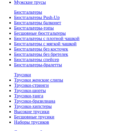
Мужские трусы
Бюстгальтеры
Бюстгальтеры Push-Up
Бюстгальтеры балконет
Бюстгальтеры-топы
Бесшовные бюстгальтеры
Бюстгальтеры с плотной чашкой
Бюстгальтеры с мягкой чашкой
Бюстгальтеры без косточек
Бюстгальтеры без бретелек
Бюстгальтеры спейсер
Бюстгальтеры-бралетты
Трусики
Трусики женские слипы
Трусики-стринги
Трусики-шорты
Трусики-танга
Трусики-бразилиана
Трусики-хипстеры
Высокие трусики
Бесшовные трусики
Наборы трусиков