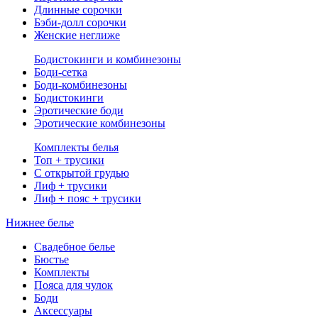
Длинные сорочки
Бэби-долл сорочки
Женские неглиже
Бодистокинги и комбинезоны
Боди-сетка
Боди-комбинезоны
Бодистокинги
Эротические боди
Эротические комбинезоны
Комплекты белья
Топ + трусики
С открытой грудью
Лиф + трусики
Лиф + пояс + трусики
Нижнее белье
Свадебное белье
Бюстье
Комплекты
Пояса для чулок
Боди
Аксессуары