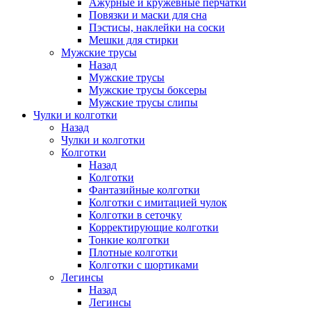
Ажурные и кружевные перчатки
Повязки и маски для сна
Пэстисы, наклейки на соски
Мешки для стирки
Мужские трусы
Назад
Мужские трусы
Мужские трусы боксеры
Мужские трусы слипы
Чулки и колготки
Назад
Чулки и колготки
Колготки
Назад
Колготки
Фантазийные колготки
Колготки с имитацией чулок
Колготки в сеточку
Корректирующие колготки
Тонкие колготки
Плотные колготки
Колготки с шортиками
Легинсы
Назад
Легинсы