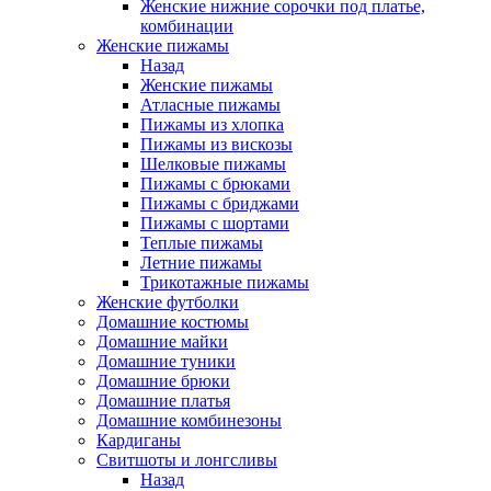
Женские нижние сорочки под платье,
комбинации
Женские пижамы
Назад
Женские пижамы
Атласные пижамы
Пижамы из хлопка
Пижамы из вискозы
Шелковые пижамы
Пижамы с брюками
Пижамы с бриджами
Пижамы с шортами
Теплые пижамы
Летние пижамы
Трикотажные пижамы
Женские футболки
Домашние костюмы
Домашние майки
Домашние туники
Домашние брюки
Домашние платья
Домашние комбинезоны
Кардиганы
Свитшоты и лонгсливы
Назад