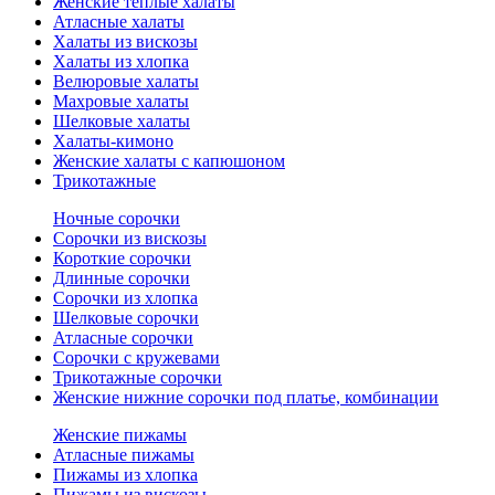
Женские теплые халаты
Атласные халаты
Халаты из вискозы
Халаты из хлопка
Велюровые халаты
Махровые халаты
Шелковые халаты
Халаты-кимоно
Женские халаты с капюшоном
Трикотажные
Ночные сорочки
Сорочки из вискозы
Короткие сорочки
Длинные сорочки
Сорочки из хлопка
Шелковые сорочки
Атласные сорочки
Сорочки с кружевами
Трикотажные сорочки
Женские нижние сорочки под платье, комбинации
Женские пижамы
Атласные пижамы
Пижамы из хлопка
Пижамы из вискозы