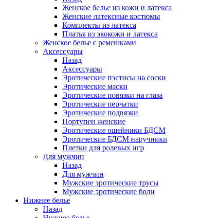
Женское белье из кожи и латекса
Женские латексные костюмы
Комплекты из латекса
Платья из экокожи и латекса
Женское белье с ремешками
Аксессуары
Назад
Аксессуары
Эротические пэстисы на соски
Эротические маски
Эротические повязки на глаза
Эротические перчатки
Эротические подвязки
Портупеи женские
Эротические ошейники БДСМ
Эротические БДСМ наручники
Плетки для ролевых игр
Для мужчин
Назад
Для мужчин
Мужские эротические трусы
Мужские эротические боди
Нижнее белье
Назад
Нижнее белье