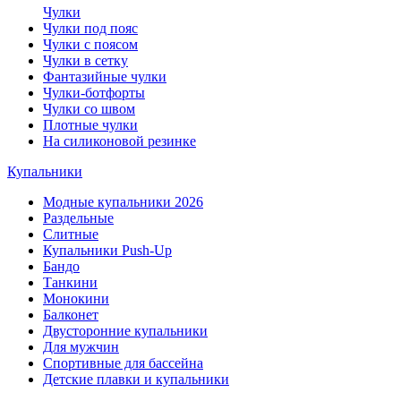
Чулки
Чулки под пояс
Чулки с поясом
Чулки в сетку
Фантазийные чулки
Чулки-ботфорты
Чулки со швом
Плотные чулки
На силиконовой резинке
Купальники
Модные купальники 2026
Раздельные
Слитные
Купальники Push-Up
Бандо
Танкини
Монокини
Балконет
Двусторонние купальники
Для мужчин
Спортивные для бассейна
Детские плавки и купальники