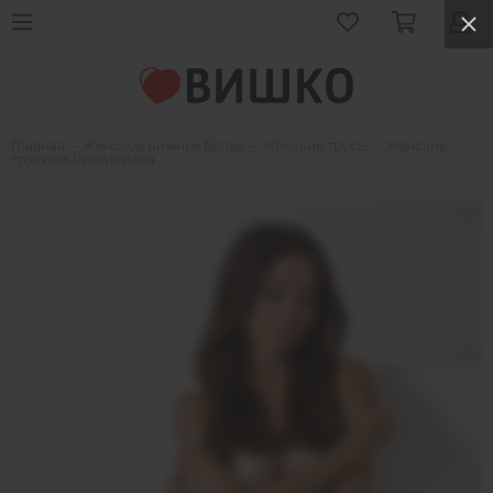
Главная
Женское нижнее белье
Женские трусы
Женские
трусики-бразилиана