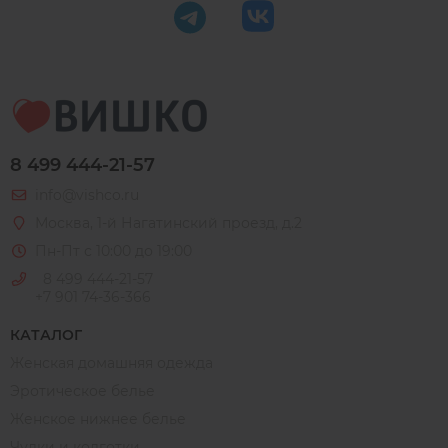
8 499 444-21-57
info@vishco.ru
Москва
, 1-й Нагатинский проезд, д.2
Пн-Пт с 10:00 до 19:00
8 499 444-21-57
+7 901 74-36-366
КАТАЛОГ
Женская домашняя одежда
Эротическое белье
Женское нижнее белье
Чулки и колготки