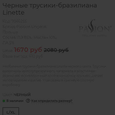
Черные трусики-бразилиана
Linette
Код:
7046255
Бренд:
Passion Lingerie
,
Польша
Состав:
ПЭ 85%, эластан 10%,
ПА 5%
1670 руб
2080 руб
Цена:
Ваша выгода: 410 руб
Необычные трусики-бразилиана Linette черного цвета. Трусики
выполнены из полупрозрачного материала и эластичных
резиночек. Ассиметричный крой и шикарное кружево, делает
неповторимым изделие. Упакованы в красивую плотную
коробочку.
Цвет:
ЧЕРНЫЙ
Как определить размер?
L/XL