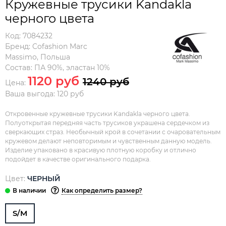
Кружевные трусики Kandakla
черного цвета
Код:
7084232
Бренд:
Cofashion Marc
Massimo
,
Польша
Состав:
ПА 90%, эластан 10%
1120 руб
1240 руб
Цена:
Ваша выгода: 120 руб
Откровенные кружевные трусики Kandakla черного цвета.
Полуоткрытая передняя часть трусиков украшена сердечком из
сверкающих страз. Необычный крой в сочетании с очаровательным
кружевом делают неповторимым и чувственным данную модель.
Изделие упаковано в красивую плотную коробку и отлично
подойдет в качестве оригинального подарка.
Цвет:
ЧЕРНЫЙ
Как определить размер?
S/M