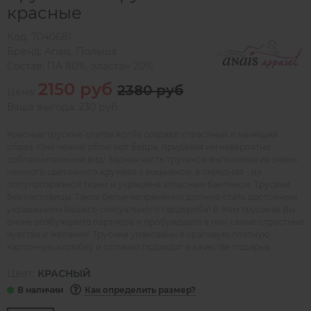
красные
Код:
7040681
Бренд:
Anais
,
Польша
Состав:
ПА 80%, эластан 20%
2150 руб
2380 руб
Цена:
Ваша выгода: 230 руб
Красные трусики-слипы Aprilla создают страстный и манящий
образ. Они нежно облегают бедра, придавая им невероятно
соблазнительный вид! Задняя часть трусиков выполнена из очень
нежного цветочного кружева с вышивкой, а передняя - из
полупрозрачной ткани и украшена атласным бантиком. Трусики
без ластовицы. Такое белье непременно должно стать достойным
украшением Вашего сексуального гардероба! В этих трусиках Вы
очень возбуждаете партнера и пробуждаете в нем самые страстные
чувства и желания! Трусики упакованы в красивую плотную
картонную коробку и отлично подходят в качестве подарка.
Цвет:
КРАСНЫЙ
Как определить размер?