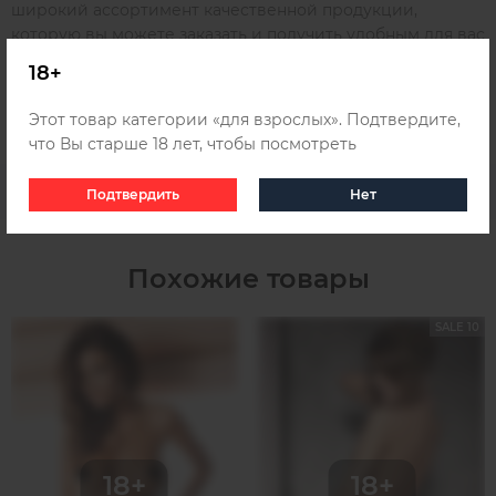
широкий ассортимент качественной продукции,
которую вы можете заказать и получить удобным для вас
способом в любом городе России, Беларуси и
18+
Казахстана, для этого ознакомьтесь с информацией о
доставке
.
Этот товар категории «для взрослых». Подтвердите,
что Вы старше 18 лет, чтобы посмотреть
Подтвердить
Нет
Похожие товары
SALE 10