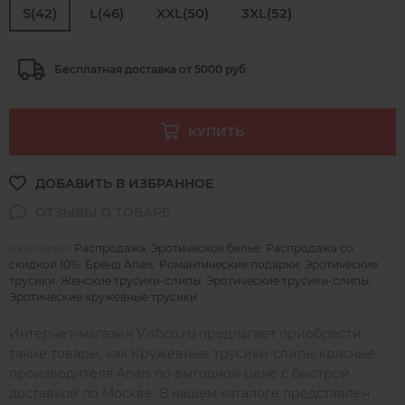
S(42)
L(46)
XXL(50)
3XL(52)
Бесплатная доставка от 5000 руб
КУПИТЬ
Категории:
Распродажа
,
Эротическое белье
,
Распродажа со
скидкой 10%
,
Бренд Anais
,
Романтические подарки
,
Эротические
трусики
,
Женские трусики-слипы
,
Эротические трусики-слипы
,
Эротические кружевные трусики
Интернет-магазин Vishco.ru предлагает приобрести
такие товары, как Кружевные трусики-слипы красные
производителя Anais по выгодной цене с быстрой
доставкой по Москве. В нашем каталоге представлен