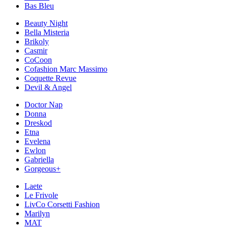
Bas Bleu
Beauty Night
Bella Misteria
Brikoly
Casmir
CoCoon
Cofashion Marc Massimo
Coquette Revue
Devil & Angel
Doctor Nap
Donna
Dreskod
Etna
Evelena
Ewlon
Gabriella
Gorgeous+
Laete
Le Frivole
LivCo Corsetti Fashion
Marilyn
MAT