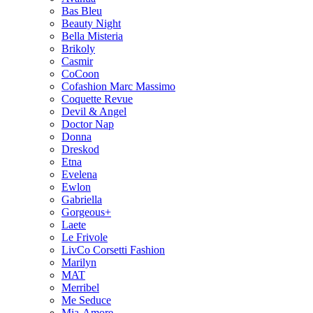
Bas Bleu
Beauty Night
Bella Misteria
Brikoly
Casmir
CoCoon
Cofashion Marc Massimo
Coquette Revue
Devil & Angel
Doctor Nap
Donna
Dreskod
Etna
Evelena
Ewlon
Gabriella
Gorgeous+
Laete
Le Frivole
LivCo Corsetti Fashion
Marilyn
MAT
Merribel
Me Seduce
Mia-Amore