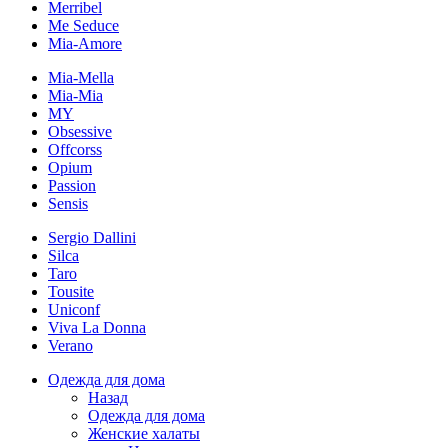
Merribel
Me Seduce
Mia-Amore
Mia-Mella
Mia-Mia
MY
Obsessive
Offcorss
Opium
Passion
Sensis
Sergio Dallini
Silca
Taro
Tousite
Uniconf
Viva La Donna
Verano
Одежда для дома
Назад
Одежда для дома
Женские халаты