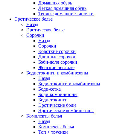
Домашняя обувь
Легкая домашняя обувь
Теплые домашние тапочки
Эротическое белье
Назад
Эротическое белье
Сорочки
Назад
Сорочки
Короткие сорочки
Длинные сорочки
Бэби-долл сорочки
Женские неглиже
Бодистокинги и комбинезоны
Назад
Бодистокинги и комбинезоны
Боди-сетка
Боди-комбинезоны
Бодистокинги
Эротические боди
Эротические комбинезоны
Комплекты белья
Назад
Комплекты белья
Топ + трусики