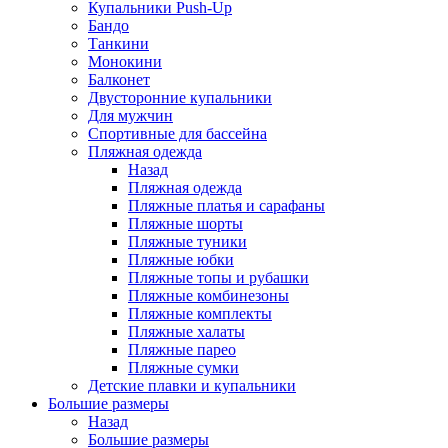
Купальники Push-Up
Бандо
Танкини
Монокини
Балконет
Двусторонние купальники
Для мужчин
Спортивные для бассейна
Пляжная одежда
Назад
Пляжная одежда
Пляжные платья и сарафаны
Пляжные шорты
Пляжные туники
Пляжные юбки
Пляжные топы и рубашки
Пляжные комбинезоны
Пляжные комплекты
Пляжные халаты
Пляжные парео
Пляжные сумки
Детские плавки и купальники
Большие размеры
Назад
Большие размеры