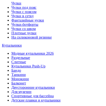
Чулки
Чулки под пояс
Чулки с поясом
Чулки в сетку
Фантазийные чулки
Чулки-ботфорты
Чулки со швом
Плотные чулки
На силиконовой резинке
Купальники
Модные купальники 2026
Раздельные
Слитные
Купальники Push-Up
Бандо
Танкини
Монокини
Балконет
Двусторонние купальники
Для мужчин
Спортивные для бассейна
Детские плавки и купальники