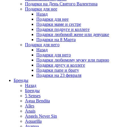
Подарки на День Святого Валентина
Подарки для нее
Назад
Подарки для нее
Подарки маме и сестре
Подарки подруге и коллеге
Подарки любимой жене или девушке
Подарки на 8 Марта
Подарки для него
Назад
Подарки для него
Подарки любимому мужу или парню
Подарки другу и коллеге
Подарки папе и брату
Подарки на 23 февраля
Бренды
Назад
Бренды
5 Senses
Agua Bendita
Alles
Anais
Angels Never Sin
Aquarilla
Avanua