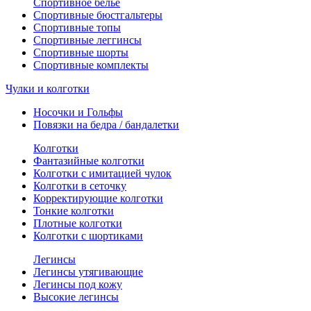
Спортивное белье
Спортивные бюстгальтеры
Спортивные топы
Спортивные леггинсы
Спортивные шорты
Спортивные комплекты
Чулки и колготки
Носочки и Гольфы
Повязки на бедра / бандалетки
Колготки
Фантазийные колготки
Колготки с имитацией чулок
Колготки в сеточку
Корректирующие колготки
Тонкие колготки
Плотные колготки
Колготки с шортиками
Легинсы
Легинсы утягивающие
Легинсы под кожу
Высокие легинсы