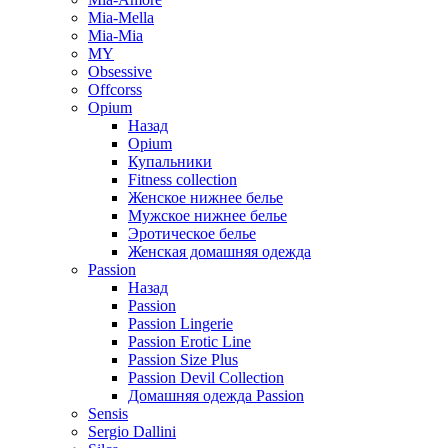
Mia-Mella
Mia-Mia
MY
Obsessive
Offcorss
Opium
Назад
Opium
Купальники
Fitness collection
Женское нижнее белье
Мужское нижнее белье
Эротическое белье
Женская домашняя одежда
Passion
Назад
Passion
Passion Lingerie
Passion Erotic Line
Passion Size Plus
Passion Devil Collection
Домашняя одежда Passion
Sensis
Sergio Dallini