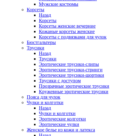
Мужские костюмы
Корсеты
Назад
Корсеты
Корсеты женские вечерние
Кожаные корсеты женские
Корсеты с подвязками для чулок
Бюстгальтеры
Трусики
Назад
Трусики
Эротические трусики-слипы
Эротические трусики-стринги
Эротические трусики-шортики
Трусики с доступом
Прозрачные эротические трусики
Кружевные эротические трусики
Пояса для чулок
Чулки и колготки
Назад
Чулки и колготки
Эротические колготки
Эротические чулки
Женское белье из кожи и латекса
Назад