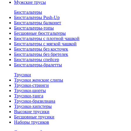
Мужские трусы
Бюстгальтеры
Бюстгальтеры Push-Up
Бюстгальтеры балконет
Бюстгальтеры-топы
Бесшовные бюстгальтеры
Бюстгальтеры с плотной чашкой
Бюстгальтеры с мягкой чашкой
Бюстгальтеры без косточек
Бюстгальтеры без бретелек
Бюстгальтеры спейсер
Бюстгальтеры-бралетты
Трусики
Трусики женские слипы
Трусики-стринги
Трусики-шорты
Трусики-танга
Трусики-бразилиана
Трусики-хипстеры
Высокие трусики
Бесшовные трусики
Наборы трусиков