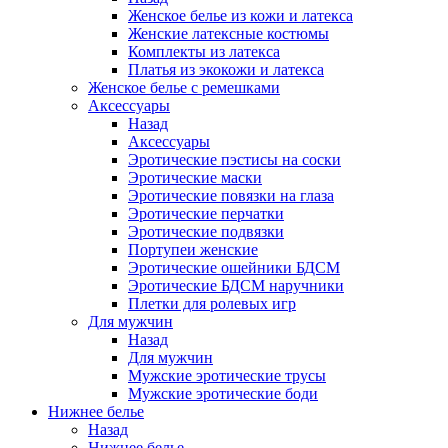
Женское белье из кожи и латекса
Женские латексные костюмы
Комплекты из латекса
Платья из экокожи и латекса
Женское белье с ремешками
Аксессуары
Назад
Аксессуары
Эротические пэстисы на соски
Эротические маски
Эротические повязки на глаза
Эротические перчатки
Эротические подвязки
Портупеи женские
Эротические ошейники БДСМ
Эротические БДСМ наручники
Плетки для ролевых игр
Для мужчин
Назад
Для мужчин
Мужские эротические трусы
Мужские эротические боди
Нижнее белье
Назад
Нижнее белье