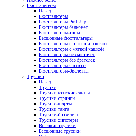
Бюстгальтеры
Назад
Бюстгальтеры
Бюстгальтеры Push-Up
Бюстгальтеры балконет
Бюстгальтеры-топы
Бесшовные бюстгальтеры
Бюстгальтеры с плотной чашкой
Бюстгальтеры с мягкой чашкой
Бюстгальтеры без косточек
Бюстгальтеры без бретелек
Бюстгальтеры спейсер
Бюстгальтеры-бралетты
Трусики
Назад
Трусики
Трусики женские слипы
Трусики-стринги
Трусики-шорты
Трусики-танга
Трусики-бразилиана
Трусики-хипстеры
Высокие трусики
Бесшовные трусики