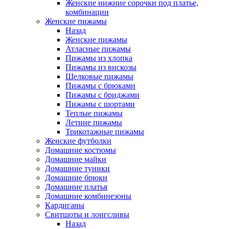
Женские нижние сорочки под платье,
комбинации
Женские пижамы
Назад
Женские пижамы
Атласные пижамы
Пижамы из хлопка
Пижамы из вискозы
Шелковые пижамы
Пижамы с брюками
Пижамы с бриджами
Пижамы с шортами
Теплые пижамы
Летние пижамы
Трикотажные пижамы
Женские футболки
Домашние костюмы
Домашние майки
Домашние туники
Домашние брюки
Домашние платья
Домашние комбинезоны
Кардиганы
Свитшоты и лонгсливы
Назад