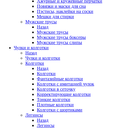
Ажурные и кружевные перчатки
Повязки и маски для сна
Пэстисы, наклейки на соски
Мешки для стирки
Мужские трусы
Назад
Мужские трусы
Мужские трусы боксеры
Мужские трусы слипы
Чулки и колготки
Назад
Чулки и колготки
Колготки
Назад
Колготки
Фантазийные колготки
Колготки с имитацией чулок
Колготки в сеточку
Корректирующие колготки
Тонкие колготки
Плотные колготки
Колготки с шортиками
Легинсы
Назад
Легинсы