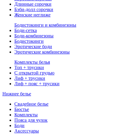
Длинные сорочки
Бэби-долл сорочки
Женские неглиже
Бодистокинги и комбинезоны
Боди-сетка
Боди-комбинезоны
Бодистокинги
Эротические боди
Эротические комбинезоны
Комплекты белья
Топ + трусики
С открытой грудью
Лиф + трусики
Лиф + пояс + трусики
Нижнее белье
Свадебное белье
Бюстье
Комплекты
Пояса для чулок
Боди
Аксессуары