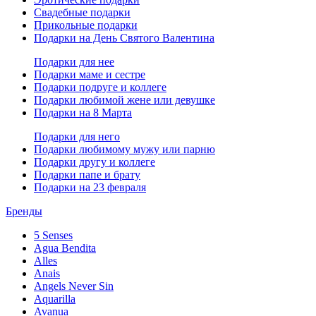
Свадебные подарки
Прикольные подарки
Подарки на День Святого Валентина
Подарки для нее
Подарки маме и сестре
Подарки подруге и коллеге
Подарки любимой жене или девушке
Подарки на 8 Марта
Подарки для него
Подарки любимому мужу или парню
Подарки другу и коллеге
Подарки папе и брату
Подарки на 23 февраля
Бренды
5 Senses
Agua Bendita
Alles
Anais
Angels Never Sin
Aquarilla
Avanua