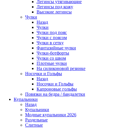
Легинсы утягивающие
Легинсы под кожу
Высокие легинсы
Чулки
Назад
Чулки
Чулки под пояс
Чулки с поясом
Чулки в сетку
Фантазийные чулки
Чулки-ботфорты
Чулки со швом
Плотные чулки
На силиконовой резинке
Носочки и Гольфы
Назад
Носочки и Гольфы
Капроновые гольфы
Повязки на бедра / бандалетки
Купальники
Назад
Купальники
Модные купальники 2026
Раздельные
Слитные