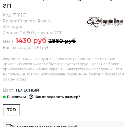
ап
Код:
7101261
Бренд:
Coquette Revue
,
Франция
Состав:
ПА 80%, эластан 20%
1430 руб
2860 руб
Цена:
Ваша выгода: 1430 руб
Формованная чашка пуш-ап с гелевым наполнителем на стане.
Зрительно увеличивает объем и округляет грудь, делая ее более
привлекательной. Чашки украшены аккуратными складками. Стан
выполнен из эластичного кружева. Украшение: бантик с подвеской
из трех страз.
Цвет:
ТЕЛЕСНЫЙ
Как определить размер?
70D