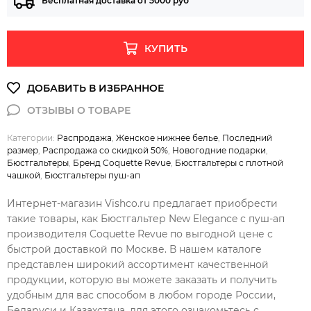
Бесплатная доставка от 5000 руб
КУПИТЬ
Категории:
Распродажа
,
Женское нижнее белье
,
Последний
размер
,
Распродажа со скидкой 50%
,
Новогодние подарки
,
Бюстгальтеры
,
Бренд Coquette Revue
,
Бюстгальтеры с плотной
чашкой
,
Бюстгальтеры пуш-ап
Интернет-магазин Vishco.ru предлагает приобрести
такие товары, как Бюстгальтер New Elegance с пуш-ап
производителя Coquette Revue по выгодной цене с
быстрой доставкой по Москве. В нашем каталоге
представлен широкий ассортимент качественной
продукции, которую вы можете заказать и получить
удобным для вас способом в любом городе России,
Беларуси и Казахстана, для этого ознакомьтесь с