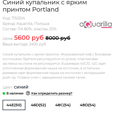
Синий купальник с ярким
принтом Portland
Код:
7150514
Бренд:
Aquarilla
,
Польша
Состав:
ПА 80%, эластан 20%
5600 руб
8000 руб
Цена:
Ваша выгода: 2400 руб
Синий купальник с ярким принтом. Формованный лиф с боковыми
косточками, бретели регулируются по длине, пластиковая
застежка на спине не регулируется. В размерах 40C/D, 42C идет
уплотненная формованная чашка на косточках, в остальных
размерах идет формованная чашка на косточках с вкладышами
push-up. Плавки-слип с завышенной линией талии.
Цвет:
СИНИЙ
Как определить размер?
44E(50)
46D(52)
48C(54)
48D(54)