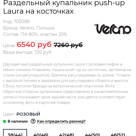
Раздельный купальник push-up
Laura на косточках
Код:
7030181
Бренд:
Verano
,
Польша
Состав:
ПА 80%, эластан 20%
6540 руб
7260 руб
Цена:
Ваша выгода: 720 руб
Двухцветный раздельный купальник Laura с розовым лифом и
темно-синими плавками. Чашки push-up на косточках, застежка на
спине (не регулируется), бретели регулируемые по длине. Плавки
с высокой талией и завязками для регулировки обхвата и высоты.
Сбоку логотип бренда на металлической пластинке. Фото
обратной стороны купальника представлено в ознакомительных
целях и показывает крой задней части, расцветка соответствует
основному фото в карточке товара.
Цвет:
РОЗОВЫЙ
Как определить размер?
38(44)
40(46)
42(48)
44(50)
46(52)