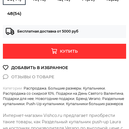
48(54)
Бесплатная доставка от 5000 руб
КУПИТЬ
Категории:
Распродажа
,
Большие размеры
,
Купальники
,
Распродажа со скидкой 10%
,
Подарки на День Святого Валентина
,
Подарки для нее
,
Новогодние подарки
,
Бренд Verano
,
Раздельные
купальники
,
Push-Up купальники
,
Купальники больших размеров
Интернет-магазин Vishco.ru предлагает приобрести
такие товары, как Раздельный купальник push-up Laura
на косточках производителя Verano по выгодной цене с