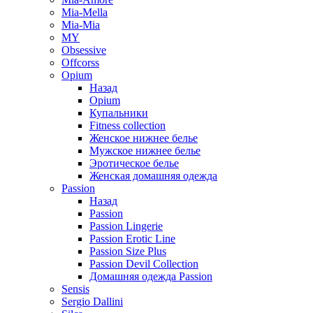
Mia-Mella
Mia-Mia
MY
Obsessive
Offcorss
Opium
Назад
Opium
Купальники
Fitness collection
Женское нижнее белье
Мужское нижнее белье
Эротическое белье
Женская домашняя одежда
Passion
Назад
Passion
Passion Lingerie
Passion Erotic Line
Passion Size Plus
Passion Devil Collection
Домашняя одежда Passion
Sensis
Sergio Dallini