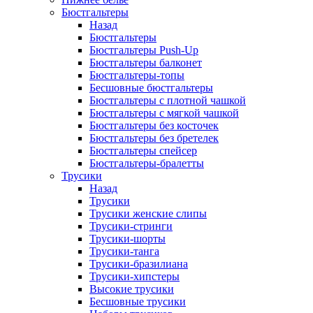
Бюстгальтеры
Назад
Бюстгальтеры
Бюстгальтеры Push-Up
Бюстгальтеры балконет
Бюстгальтеры-топы
Бесшовные бюстгальтеры
Бюстгальтеры с плотной чашкой
Бюстгальтеры с мягкой чашкой
Бюстгальтеры без косточек
Бюстгальтеры без бретелек
Бюстгальтеры спейсер
Бюстгальтеры-бралетты
Трусики
Назад
Трусики
Трусики женские слипы
Трусики-стринги
Трусики-шорты
Трусики-танга
Трусики-бразилиана
Трусики-хипстеры
Высокие трусики
Бесшовные трусики