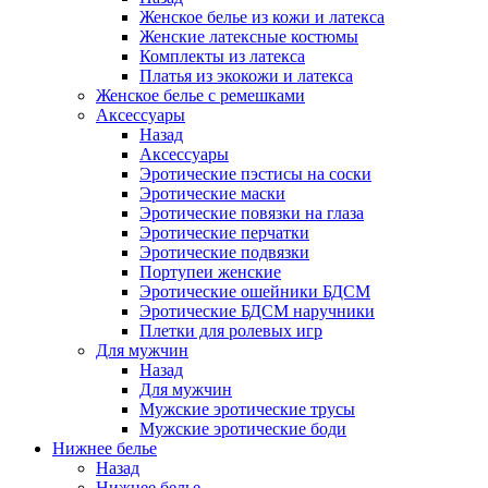
Женское белье из кожи и латекса
Женские латексные костюмы
Комплекты из латекса
Платья из экокожи и латекса
Женское белье с ремешками
Аксессуары
Назад
Аксессуары
Эротические пэстисы на соски
Эротические маски
Эротические повязки на глаза
Эротические перчатки
Эротические подвязки
Портупеи женские
Эротические ошейники БДСМ
Эротические БДСМ наручники
Плетки для ролевых игр
Для мужчин
Назад
Для мужчин
Мужские эротические трусы
Мужские эротические боди
Нижнее белье
Назад
Нижнее белье