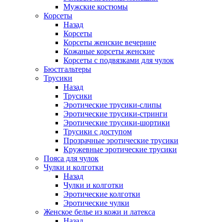
Мужские костюмы
Корсеты
Назад
Корсеты
Корсеты женские вечерние
Кожаные корсеты женские
Корсеты с подвязками для чулок
Бюстгальтеры
Трусики
Назад
Трусики
Эротические трусики-слипы
Эротические трусики-стринги
Эротические трусики-шортики
Трусики с доступом
Прозрачные эротические трусики
Кружевные эротические трусики
Пояса для чулок
Чулки и колготки
Назад
Чулки и колготки
Эротические колготки
Эротические чулки
Женское белье из кожи и латекса
Назад