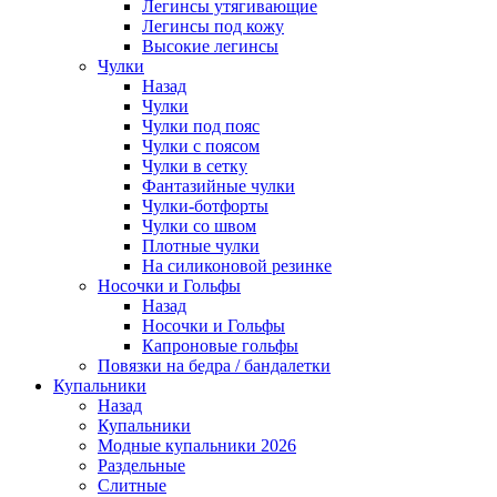
Легинсы утягивающие
Легинсы под кожу
Высокие легинсы
Чулки
Назад
Чулки
Чулки под пояс
Чулки с поясом
Чулки в сетку
Фантазийные чулки
Чулки-ботфорты
Чулки со швом
Плотные чулки
На силиконовой резинке
Носочки и Гольфы
Назад
Носочки и Гольфы
Капроновые гольфы
Повязки на бедра / бандалетки
Купальники
Назад
Купальники
Модные купальники 2026
Раздельные
Слитные