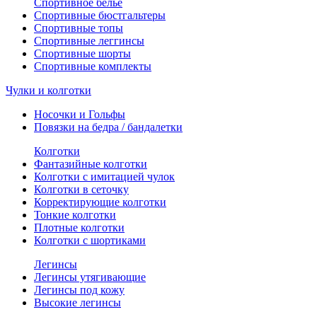
Спортивное белье
Спортивные бюстгальтеры
Спортивные топы
Спортивные леггинсы
Спортивные шорты
Спортивные комплекты
Чулки и колготки
Носочки и Гольфы
Повязки на бедра / бандалетки
Колготки
Фантазийные колготки
Колготки с имитацией чулок
Колготки в сеточку
Корректирующие колготки
Тонкие колготки
Плотные колготки
Колготки с шортиками
Легинсы
Легинсы утягивающие
Легинсы под кожу
Высокие легинсы