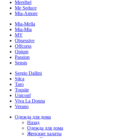
Merribel
Me Seduce
Mia-Amore
Mia-Mella
Mia-Mia
MY
Obsessive
Offcorss
Opium
Passion
Sensis
Sergio Dallini
Silca
Taro
Tousite
Uniconf
Viva La Donna
Verano
Одежда для дома
Назад
Одежда для дома
Женские халаты