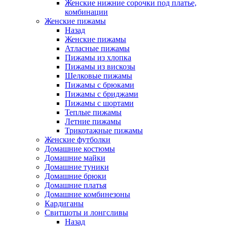
Женские нижние сорочки под платье,
комбинации
Женские пижамы
Назад
Женские пижамы
Атласные пижамы
Пижамы из хлопка
Пижамы из вискозы
Шелковые пижамы
Пижамы с брюками
Пижамы с бриджами
Пижамы с шортами
Теплые пижамы
Летние пижамы
Трикотажные пижамы
Женские футболки
Домашние костюмы
Домашние майки
Домашние туники
Домашние брюки
Домашние платья
Домашние комбинезоны
Кардиганы
Свитшоты и лонгсливы
Назад