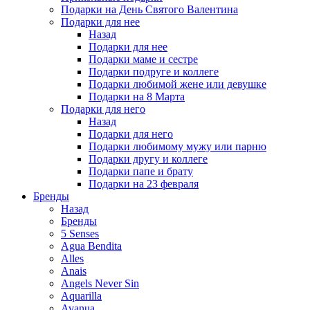
Подарки на День Святого Валентина
Подарки для нее
Назад
Подарки для нее
Подарки маме и сестре
Подарки подруге и коллеге
Подарки любимой жене или девушке
Подарки на 8 Марта
Подарки для него
Назад
Подарки для него
Подарки любимому мужу или парню
Подарки другу и коллеге
Подарки папе и брату
Подарки на 23 февраля
Бренды
Назад
Бренды
5 Senses
Agua Bendita
Alles
Anais
Angels Never Sin
Aquarilla
Avanua