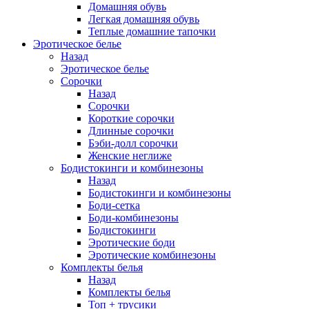
Домашняя обувь
Легкая домашняя обувь
Теплые домашние тапочки
Эротическое белье
Назад
Эротическое белье
Сорочки
Назад
Сорочки
Короткие сорочки
Длинные сорочки
Бэби-долл сорочки
Женские неглиже
Бодистокинги и комбинезоны
Назад
Бодистокинги и комбинезоны
Боди-сетка
Боди-комбинезоны
Бодистокинги
Эротические боди
Эротические комбинезоны
Комплекты белья
Назад
Комплекты белья
Топ + трусики