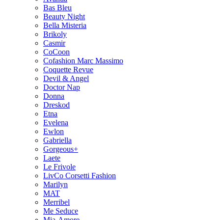
Bas Bleu
Beauty Night
Bella Misteria
Brikoly
Casmir
CoCoon
Cofashion Marc Massimo
Coquette Revue
Devil & Angel
Doctor Nap
Donna
Dreskod
Etna
Evelena
Ewlon
Gabriella
Gorgeous+
Laete
Le Frivole
LivCo Corsetti Fashion
Marilyn
MAT
Merribel
Me Seduce
Mia-Amore