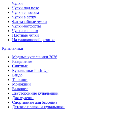
Чулки
Чулки под пояс
Чулки с поясом
Чулки в сетку
Фантазийные чулки
Чулки-ботфорты
Чулки со швом
Плотные чулки
На силиконовой резинке
Купальники
Модные купальники 2026
Раздельные
Слитные
Купальники Push-Up
Бандо
Танкини
Монокини
Балконет
Двусторонние купальники
Для мужчин
Спортивные для бассейна
Детские плавки и купальники