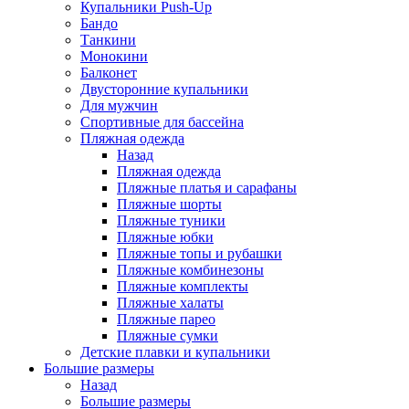
Купальники Push-Up
Бандо
Танкини
Монокини
Балконет
Двусторонние купальники
Для мужчин
Спортивные для бассейна
Пляжная одежда
Назад
Пляжная одежда
Пляжные платья и сарафаны
Пляжные шорты
Пляжные туники
Пляжные юбки
Пляжные топы и рубашки
Пляжные комбинезоны
Пляжные комплекты
Пляжные халаты
Пляжные парео
Пляжные сумки
Детские плавки и купальники
Большие размеры
Назад
Большие размеры