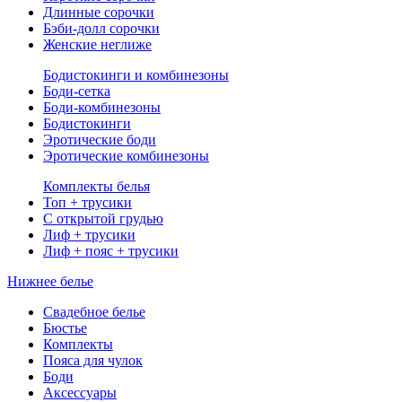
Длинные сорочки
Бэби-долл сорочки
Женские неглиже
Бодистокинги и комбинезоны
Боди-сетка
Боди-комбинезоны
Бодистокинги
Эротические боди
Эротические комбинезоны
Комплекты белья
Топ + трусики
С открытой грудью
Лиф + трусики
Лиф + пояс + трусики
Нижнее белье
Свадебное белье
Бюстье
Комплекты
Пояса для чулок
Боди
Аксессуары