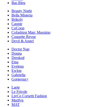
Bas Bleu
Beauty Night
Bella Misteria
Brikoly
Casmir
CoCoon
Cofashion Marc Massimo
Coquette Revue
Devil & Angel
Doctor Nap
Donna
Dreskod
Etna
Evelena
Ewlon
Gabriella
Gorgeous+
Laete
Le Frivole
LivCo Corsetti Fashion
Marilyn
MAT