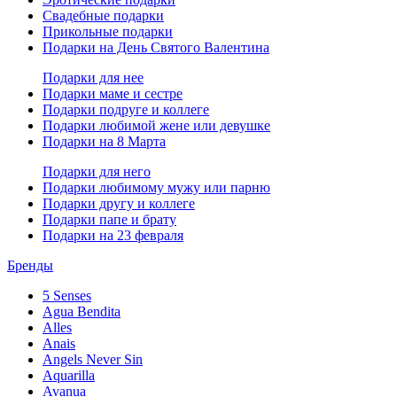
Свадебные подарки
Прикольные подарки
Подарки на День Святого Валентина
Подарки для нее
Подарки маме и сестре
Подарки подруге и коллеге
Подарки любимой жене или девушке
Подарки на 8 Марта
Подарки для него
Подарки любимому мужу или парню
Подарки другу и коллеге
Подарки папе и брату
Подарки на 23 февраля
Бренды
5 Senses
Agua Bendita
Alles
Anais
Angels Never Sin
Aquarilla
Avanua