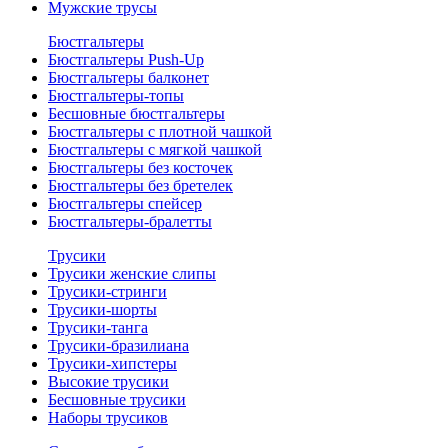
Мужские трусы
Бюстгальтеры
Бюстгальтеры Push-Up
Бюстгальтеры балконет
Бюстгальтеры-топы
Бесшовные бюстгальтеры
Бюстгальтеры с плотной чашкой
Бюстгальтеры с мягкой чашкой
Бюстгальтеры без косточек
Бюстгальтеры без бретелек
Бюстгальтеры спейсер
Бюстгальтеры-бралетты
Трусики
Трусики женские слипы
Трусики-стринги
Трусики-шорты
Трусики-танга
Трусики-бразилиана
Трусики-хипстеры
Высокие трусики
Бесшовные трусики
Наборы трусиков