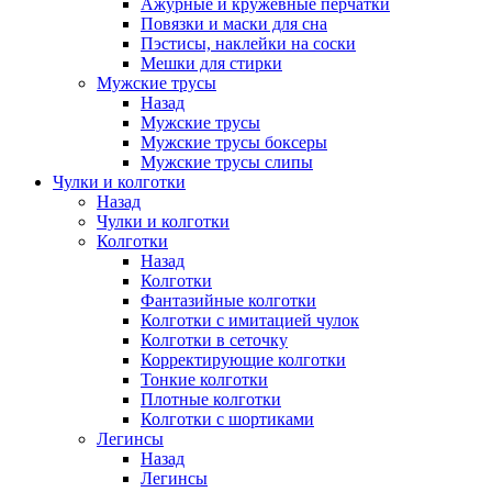
Ажурные и кружевные перчатки
Повязки и маски для сна
Пэстисы, наклейки на соски
Мешки для стирки
Мужские трусы
Назад
Мужские трусы
Мужские трусы боксеры
Мужские трусы слипы
Чулки и колготки
Назад
Чулки и колготки
Колготки
Назад
Колготки
Фантазийные колготки
Колготки с имитацией чулок
Колготки в сеточку
Корректирующие колготки
Тонкие колготки
Плотные колготки
Колготки с шортиками
Легинсы
Назад
Легинсы