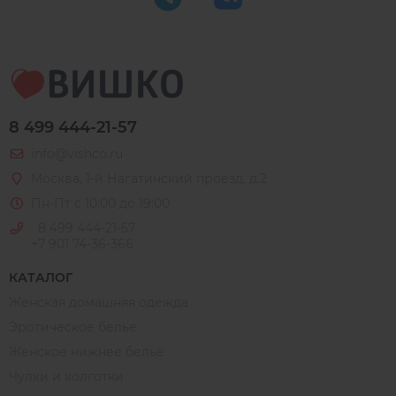
8 499 444-21-57
info@vishco.ru
Москва
, 1-й Нагатинский проезд, д.2
Пн-Пт с 10:00 до 19:00
8 499 444-21-57
+7 901 74-36-366
КАТАЛОГ
Женская домашняя одежда
Эротическое белье
Женское нижнее белье
Чулки и колготки