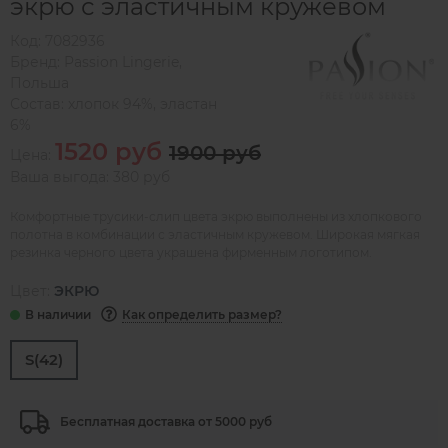
экрю с эластичным кружевом
Код:
7082936
Бренд:
Passion Lingerie
,
Польша
Состав:
хлопок 94%, эластан
6%
1520 руб
1900 руб
Цена:
Ваша выгода: 380 руб
Комфортные трусики-слип цвета экрю выполнены из хлопкового
полотна в комбинации с эластичным кружевом. Широкая мягкая
резинка черного цвета украшена фирменным логотипом.
Цвет:
ЭКРЮ
Как определить размер?
S(42)
Бесплатная доставка от 5000 руб