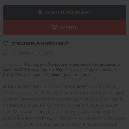
СОБРАТЬ КОМПЛЕКТ
КУПИТЬ
Категории:
Распродажа
,
Женское нижнее белье
,
Распродажа со
скидкой 20%
,
Бренд Passion
,
Женские трусы
,
Спортивное белье
,
Бренд Passion Lingerie
,
Женские трусики-слипы
Интернет-магазин Vishco.ru предлагает приобрести
такие товары, как Комфортные трусики-слип цвета экрю
с эластичным кружевом производителя Passion Lingerie
по выгодной цене с быстрой доставкой по Москве. В
нашем каталоге представлен широкий ассортимент
качественной продукции, которую вы можете заказать и
получить удобным для вас способом в любом городе