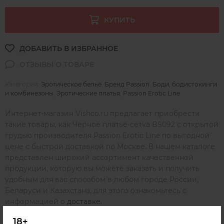
КУПИТЬ
Категории:
Эротическое белье
,
Бренд Passion
,
Боди, бодистокинги
и комбинезоны
,
Эротические платья
,
Passion Erotic Line
Интернет-магазин Vishco.ru предлагает приобрести
такие товары, как Черное платье-сетка BS092 с открытой
грудью производителя Passion Erotic Line по выгодной
цене с быстрой доставкой по Москве. В нашем каталоге
представлен широкий ассортимент качественной
продукции, которую вы можете заказать и получить
удобным для вас способом в любом городе России,
Беларуси и Казахстана, для этого ознакомьтесь с
информацией о
доставке
.
18+