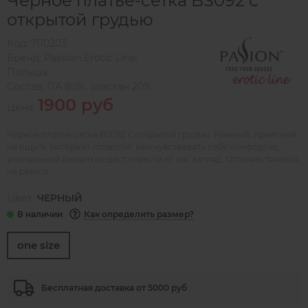
Черное платье-сетка BS092 с
открытой грудью
Код:
7110203
Бренд:
Passion Erotic Line
,
Польша
Состав:
ПА 80%, эластан 20%
1900 руб
Цена:
Черное платье-сетка BS092 с открытой грудью. Нежный, приятный
на ощупь материал позволит вам чувствовать себя комфортно,
уникальный дизайн не даст отвести от вас взгляд. Отлично тянется,
не рвется.
Цвет:
ЧЕРНЫЙ
Как определить размер?
one size
Бесплатная доставка от 5000 руб