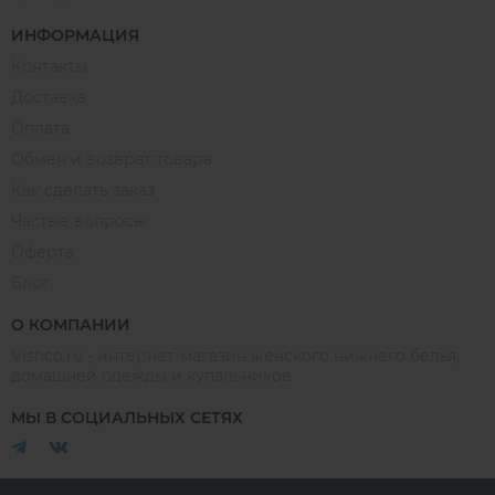
ИНФОРМАЦИЯ
Контакты
Доставка
Оплата
Обмен и возврат товара
Как сделать заказ
Частые вопросы
Оферта
Блог
О КОМПАНИИ
Vishco.ru - интернет-магазин женского нижнего белья,
домашней одежды и купальников
МЫ В СОЦИАЛЬНЫХ СЕТЯХ