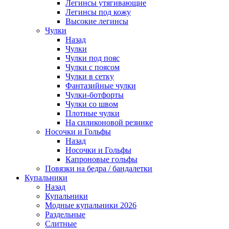
Легинсы утягивающие
Легинсы под кожу
Высокие легинсы
Чулки
Назад
Чулки
Чулки под пояс
Чулки с поясом
Чулки в сетку
Фантазийные чулки
Чулки-ботфорты
Чулки со швом
Плотные чулки
На силиконовой резинке
Носочки и Гольфы
Назад
Носочки и Гольфы
Капроновые гольфы
Повязки на бедра / бандалетки
Купальники
Назад
Купальники
Модные купальники 2026
Раздельные
Слитные