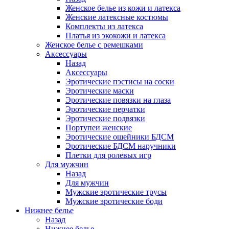
Женское белье из кожи и латекса
Женские латексные костюмы
Комплекты из латекса
Платья из экокожи и латекса
Женское белье с ремешками
Аксессуары
Назад
Аксессуары
Эротические пэстисы на соски
Эротические маски
Эротические повязки на глаза
Эротические перчатки
Эротические подвязки
Портупеи женские
Эротические ошейники БДСМ
Эротические БДСМ наручники
Плетки для ролевых игр
Для мужчин
Назад
Для мужчин
Мужские эротические трусы
Мужские эротические боди
Нижнее белье
Назад
Нижнее белье