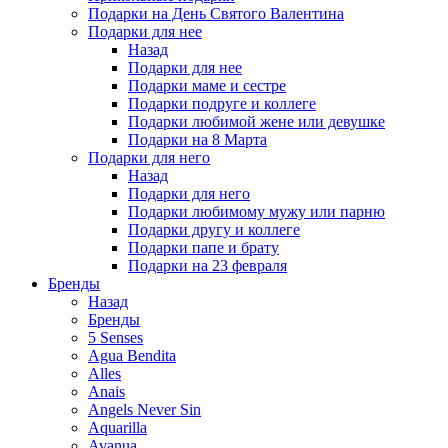
Подарки на День Святого Валентина
Подарки для нее
Назад
Подарки для нее
Подарки маме и сестре
Подарки подруге и коллеге
Подарки любимой жене или девушке
Подарки на 8 Марта
Подарки для него
Назад
Подарки для него
Подарки любимому мужу или парню
Подарки другу и коллеге
Подарки папе и брату
Подарки на 23 февраля
Бренды
Назад
Бренды
5 Senses
Agua Bendita
Alles
Anais
Angels Never Sin
Aquarilla
Avanua