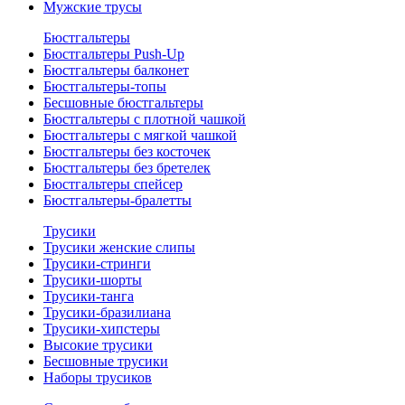
Мужские трусы
Бюстгальтеры
Бюстгальтеры Push-Up
Бюстгальтеры балконет
Бюстгальтеры-топы
Бесшовные бюстгальтеры
Бюстгальтеры с плотной чашкой
Бюстгальтеры с мягкой чашкой
Бюстгальтеры без косточек
Бюстгальтеры без бретелек
Бюстгальтеры спейсер
Бюстгальтеры-бралетты
Трусики
Трусики женские слипы
Трусики-стринги
Трусики-шорты
Трусики-танга
Трусики-бразилиана
Трусики-хипстеры
Высокие трусики
Бесшовные трусики
Наборы трусиков