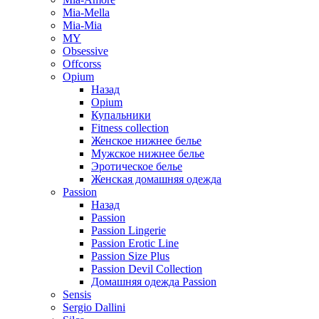
Mia-Mella
Mia-Mia
MY
Obsessive
Offcorss
Opium
Назад
Opium
Купальники
Fitness collection
Женское нижнее белье
Мужское нижнее белье
Эротическое белье
Женская домашняя одежда
Passion
Назад
Passion
Passion Lingerie
Passion Erotic Line
Passion Size Plus
Passion Devil Collection
Домашняя одежда Passion
Sensis
Sergio Dallini