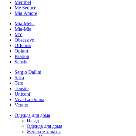
Merribel
Me Seduce
Mia-Amore
Mia-Mella
Mia-Mia
MY
Obsessive
Offcorss
Opium
Passion
Sensis
Sergio Dallini
Silca
Taro
Tousite
Uniconf
Viva La Donna
Verano
Одежда для дома
Назад
Одежда для дома
Женские халаты