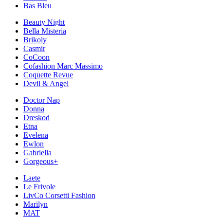
Bas Bleu
Beauty Night
Bella Misteria
Brikoly
Casmir
CoCoon
Cofashion Marc Massimo
Coquette Revue
Devil & Angel
Doctor Nap
Donna
Dreskod
Etna
Evelena
Ewlon
Gabriella
Gorgeous+
Laete
Le Frivole
LivCo Corsetti Fashion
Marilyn
MAT