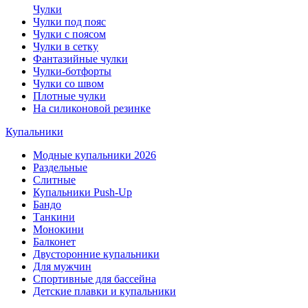
Чулки
Чулки под пояс
Чулки с поясом
Чулки в сетку
Фантазийные чулки
Чулки-ботфорты
Чулки со швом
Плотные чулки
На силиконовой резинке
Купальники
Модные купальники 2026
Раздельные
Слитные
Купальники Push-Up
Бандо
Танкини
Монокини
Балконет
Двусторонние купальники
Для мужчин
Спортивные для бассейна
Детские плавки и купальники