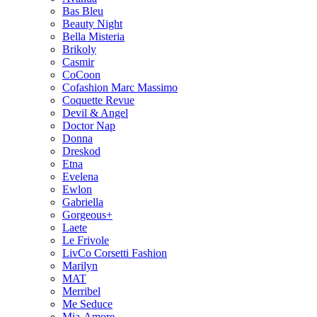
Bas Bleu
Beauty Night
Bella Misteria
Brikoly
Casmir
CoCoon
Cofashion Marc Massimo
Coquette Revue
Devil & Angel
Doctor Nap
Donna
Dreskod
Etna
Evelena
Ewlon
Gabriella
Gorgeous+
Laete
Le Frivole
LivCo Corsetti Fashion
Marilyn
MAT
Merribel
Me Seduce
Mia-Amore