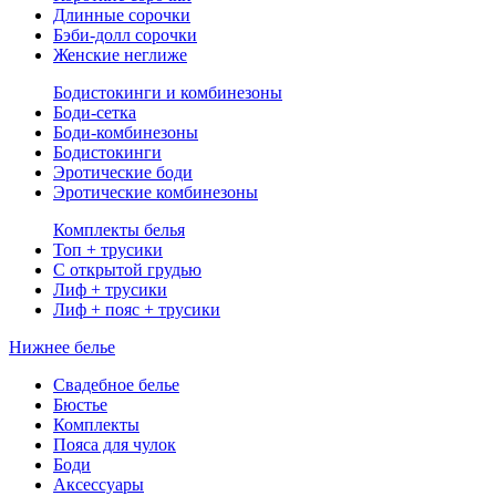
Длинные сорочки
Бэби-долл сорочки
Женские неглиже
Бодистокинги и комбинезоны
Боди-сетка
Боди-комбинезоны
Бодистокинги
Эротические боди
Эротические комбинезоны
Комплекты белья
Топ + трусики
С открытой грудью
Лиф + трусики
Лиф + пояс + трусики
Нижнее белье
Свадебное белье
Бюстье
Комплекты
Пояса для чулок
Боди
Аксессуары