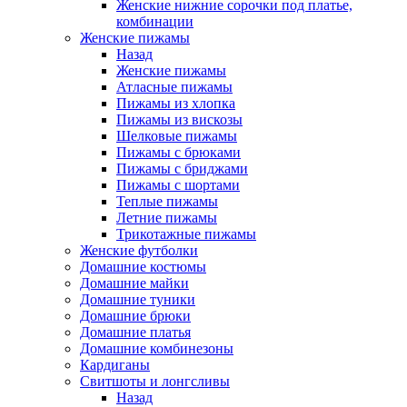
Женские нижние сорочки под платье,
комбинации
Женские пижамы
Назад
Женские пижамы
Атласные пижамы
Пижамы из хлопка
Пижамы из вискозы
Шелковые пижамы
Пижамы с брюками
Пижамы с бриджами
Пижамы с шортами
Теплые пижамы
Летние пижамы
Трикотажные пижамы
Женские футболки
Домашние костюмы
Домашние майки
Домашние туники
Домашние брюки
Домашние платья
Домашние комбинезоны
Кардиганы
Свитшоты и лонгсливы
Назад