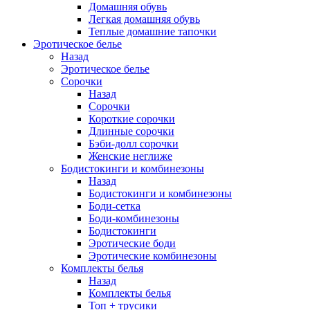
Домашняя обувь
Легкая домашняя обувь
Теплые домашние тапочки
Эротическое белье
Назад
Эротическое белье
Сорочки
Назад
Сорочки
Короткие сорочки
Длинные сорочки
Бэби-долл сорочки
Женские неглиже
Бодистокинги и комбинезоны
Назад
Бодистокинги и комбинезоны
Боди-сетка
Боди-комбинезоны
Бодистокинги
Эротические боди
Эротические комбинезоны
Комплекты белья
Назад
Комплекты белья
Топ + трусики