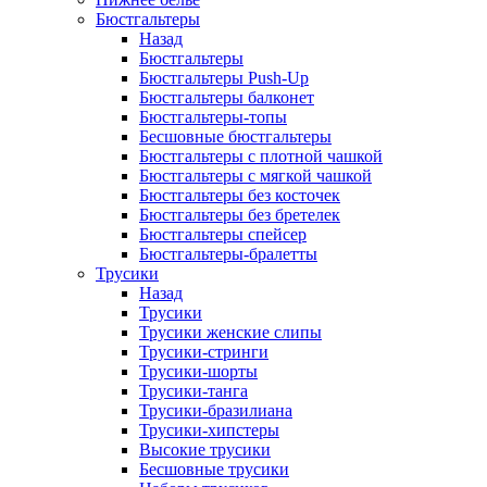
Бюстгальтеры
Назад
Бюстгальтеры
Бюстгальтеры Push-Up
Бюстгальтеры балконет
Бюстгальтеры-топы
Бесшовные бюстгальтеры
Бюстгальтеры с плотной чашкой
Бюстгальтеры с мягкой чашкой
Бюстгальтеры без косточек
Бюстгальтеры без бретелек
Бюстгальтеры спейсер
Бюстгальтеры-бралетты
Трусики
Назад
Трусики
Трусики женские слипы
Трусики-стринги
Трусики-шорты
Трусики-танга
Трусики-бразилиана
Трусики-хипстеры
Высокие трусики
Бесшовные трусики