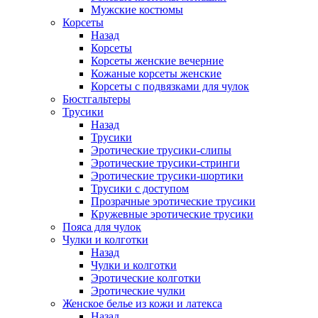
Мужские костюмы
Корсеты
Назад
Корсеты
Корсеты женские вечерние
Кожаные корсеты женские
Корсеты с подвязками для чулок
Бюстгальтеры
Трусики
Назад
Трусики
Эротические трусики-слипы
Эротические трусики-стринги
Эротические трусики-шортики
Трусики с доступом
Прозрачные эротические трусики
Кружевные эротические трусики
Пояса для чулок
Чулки и колготки
Назад
Чулки и колготки
Эротические колготки
Эротические чулки
Женское белье из кожи и латекса
Назад