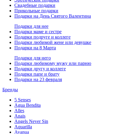
Свадебные подарки
Прикольные подарки
Подарки на День Святого Валентина
Подарки для нее
Подарки маме и сестре
Подарки подруге и коллеге
Подарки любимой жене или девушке
Подарки на 8 Марта
Подарки для него
Подарки любимому мужу или парню
Подарки другу и коллеге
Подарки папе и брату
Подарки на 23 февраля
Бренды
5 Senses
Agua Bendita
Alles
Anais
Angels Never Sin
Aquarilla
Avanua