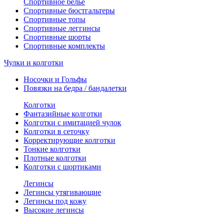
Спортивное белье
Спортивные бюстгальтеры
Спортивные топы
Спортивные леггинсы
Спортивные шорты
Спортивные комплекты
Чулки и колготки
Носочки и Гольфы
Повязки на бедра / бандалетки
Колготки
Фантазийные колготки
Колготки с имитацией чулок
Колготки в сеточку
Корректирующие колготки
Тонкие колготки
Плотные колготки
Колготки с шортиками
Легинсы
Легинсы утягивающие
Легинсы под кожу
Высокие легинсы