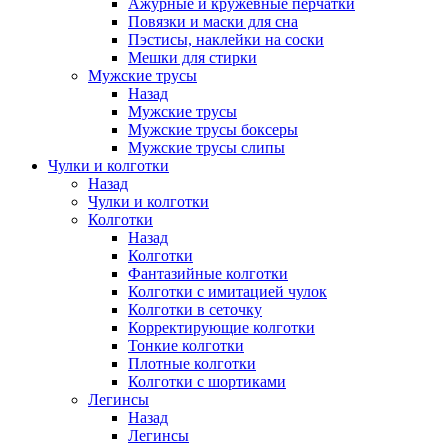
Ажурные и кружевные перчатки
Повязки и маски для сна
Пэстисы, наклейки на соски
Мешки для стирки
Мужские трусы
Назад
Мужские трусы
Мужские трусы боксеры
Мужские трусы слипы
Чулки и колготки
Назад
Чулки и колготки
Колготки
Назад
Колготки
Фантазийные колготки
Колготки с имитацией чулок
Колготки в сеточку
Корректирующие колготки
Тонкие колготки
Плотные колготки
Колготки с шортиками
Легинсы
Назад
Легинсы