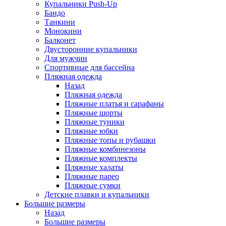
Купальники Push-Up
Бандо
Танкини
Монокини
Балконет
Двусторонние купальники
Для мужчин
Спортивные для бассейна
Пляжная одежда
Назад
Пляжная одежда
Пляжные платья и сарафаны
Пляжные шорты
Пляжные туники
Пляжные юбки
Пляжные топы и рубашки
Пляжные комбинезоны
Пляжные комплекты
Пляжные халаты
Пляжные парео
Пляжные сумки
Детские плавки и купальники
Большие размеры
Назад
Большие размеры