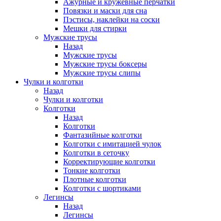
Ажурные и кружевные перчатки
Повязки и маски для сна
Пэстисы, наклейки на соски
Мешки для стирки
Мужские трусы
Назад
Мужские трусы
Мужские трусы боксеры
Мужские трусы слипы
Чулки и колготки
Назад
Чулки и колготки
Колготки
Назад
Колготки
Фантазийные колготки
Колготки с имитацией чулок
Колготки в сеточку
Корректирующие колготки
Тонкие колготки
Плотные колготки
Колготки с шортиками
Легинсы
Назад
Легинсы