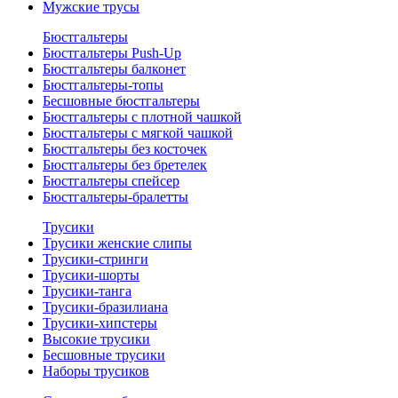
Мужские трусы
Бюстгальтеры
Бюстгальтеры Push-Up
Бюстгальтеры балконет
Бюстгальтеры-топы
Бесшовные бюстгальтеры
Бюстгальтеры с плотной чашкой
Бюстгальтеры с мягкой чашкой
Бюстгальтеры без косточек
Бюстгальтеры без бретелек
Бюстгальтеры спейсер
Бюстгальтеры-бралетты
Трусики
Трусики женские слипы
Трусики-стринги
Трусики-шорты
Трусики-танга
Трусики-бразилиана
Трусики-хипстеры
Высокие трусики
Бесшовные трусики
Наборы трусиков