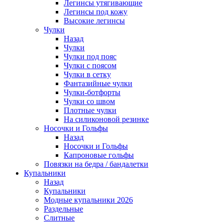
Легинсы утягивающие
Легинсы под кожу
Высокие легинсы
Чулки
Назад
Чулки
Чулки под пояс
Чулки с поясом
Чулки в сетку
Фантазийные чулки
Чулки-ботфорты
Чулки со швом
Плотные чулки
На силиконовой резинке
Носочки и Гольфы
Назад
Носочки и Гольфы
Капроновые гольфы
Повязки на бедра / бандалетки
Купальники
Назад
Купальники
Модные купальники 2026
Раздельные
Слитные