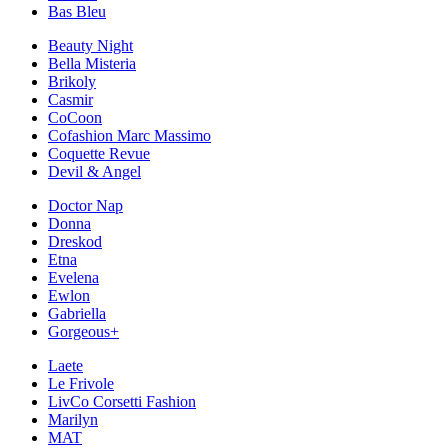
Bas Bleu
Beauty Night
Bella Misteria
Brikoly
Casmir
CoCoon
Cofashion Marc Massimo
Coquette Revue
Devil & Angel
Doctor Nap
Donna
Dreskod
Etna
Evelena
Ewlon
Gabriella
Gorgeous+
Laete
Le Frivole
LivCo Corsetti Fashion
Marilyn
MAT