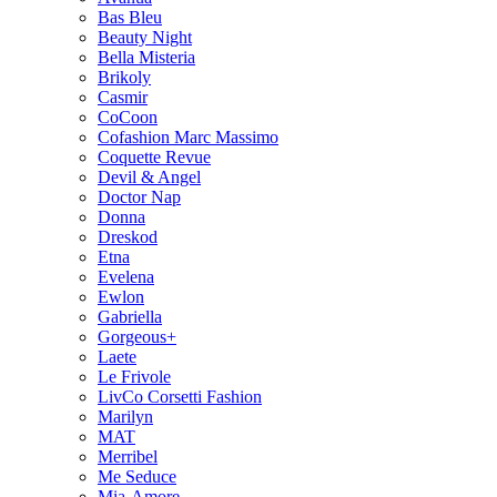
Bas Bleu
Beauty Night
Bella Misteria
Brikoly
Casmir
CoCoon
Cofashion Marc Massimo
Coquette Revue
Devil & Angel
Doctor Nap
Donna
Dreskod
Etna
Evelena
Ewlon
Gabriella
Gorgeous+
Laete
Le Frivole
LivCo Corsetti Fashion
Marilyn
MAT
Merribel
Me Seduce
Mia-Amore