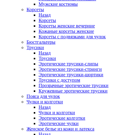
Мужские костюмы
Корсеты
Назад
Корсеты
Корсеты женские вечерние
Кожаные корсеты женские
Корсеты с подвязками для чулок
Бюстгальтеры
Трусики
Назад
Трусики
Эротические трусики-слипы
Эротические трусики-стринги
Эротические трусики-шортики
Трусики с доступом
Прозрачные эротические трусики
Кружевные эротические трусики
Пояса для чулок
Чулки и колготки
Назад
Чулки и колготки
Эротические колготки
Эротические чулки
Женское белье из кожи и латекса
Назад