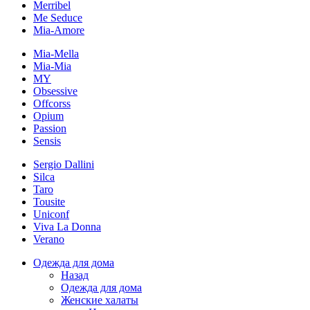
Merribel
Me Seduce
Mia-Amore
Mia-Mella
Mia-Mia
MY
Obsessive
Offcorss
Opium
Passion
Sensis
Sergio Dallini
Silca
Taro
Tousite
Uniconf
Viva La Donna
Verano
Одежда для дома
Назад
Одежда для дома
Женские халаты