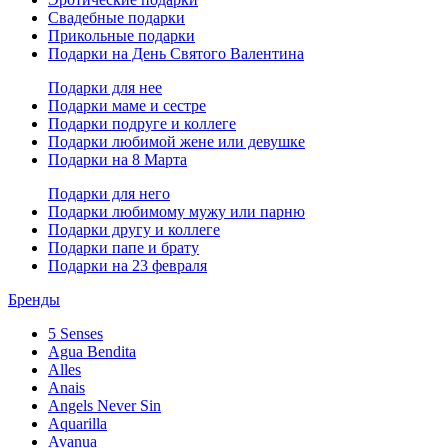
Свадебные подарки
Прикольные подарки
Подарки на День Святого Валентина
Подарки для нее
Подарки маме и сестре
Подарки подруге и коллеге
Подарки любимой жене или девушке
Подарки на 8 Марта
Подарки для него
Подарки любимому мужу или парню
Подарки другу и коллеге
Подарки папе и брату
Подарки на 23 февраля
Бренды
5 Senses
Agua Bendita
Alles
Anais
Angels Never Sin
Aquarilla
Avanua