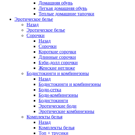
Домашняя обувь
Легкая домашняя обувь
Теплые домашние тапочки
Эротическое белье
Назад
Эротическое белье
Сорочки
Назад
Сорочки
Короткие сорочки
Длинные сорочки
Бэби-долл сорочки
Женские неглиже
Бодистокинги и комбинезоны
Назад
Бодистокинги и комбинезоны
Боди-сетка
Боди-комбинезоны
Бодистокинги
Эротические боди
Эротические комбинезоны
Комплекты белья
Назад
Комплекты белья
Топ + трусики