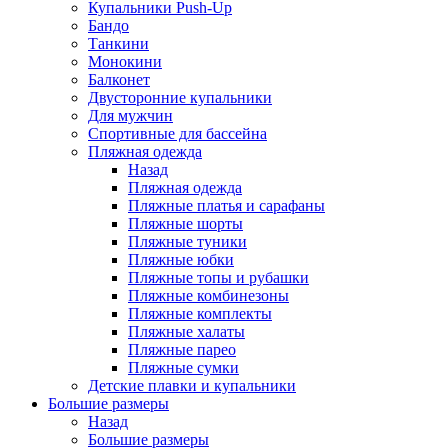
Купальники Push-Up
Бандо
Танкини
Монокини
Балконет
Двусторонние купальники
Для мужчин
Спортивные для бассейна
Пляжная одежда
Назад
Пляжная одежда
Пляжные платья и сарафаны
Пляжные шорты
Пляжные туники
Пляжные юбки
Пляжные топы и рубашки
Пляжные комбинезоны
Пляжные комплекты
Пляжные халаты
Пляжные парео
Пляжные сумки
Детские плавки и купальники
Большие размеры
Назад
Большие размеры