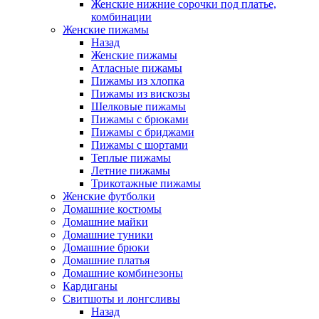
Женские нижние сорочки под платье,
комбинации
Женские пижамы
Назад
Женские пижамы
Атласные пижамы
Пижамы из хлопка
Пижамы из вискозы
Шелковые пижамы
Пижамы с брюками
Пижамы с бриджами
Пижамы с шортами
Теплые пижамы
Летние пижамы
Трикотажные пижамы
Женские футболки
Домашние костюмы
Домашние майки
Домашние туники
Домашние брюки
Домашние платья
Домашние комбинезоны
Кардиганы
Свитшоты и лонгсливы
Назад