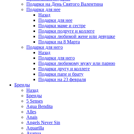
Подарки на День Святого Валентина
Подарки для нее
Назад
Подарки для нее
Подарки маме и сестре
Подарки подруге и коллеге
Подарки любимой жене или девушке
Подарки на 8 Марта
Подарки для него
Назад
Подарки для него
Подарки любимому мужу или парню
Подарки другу и коллеге
Подарки папе и брату
Подарки на 23 февраля
Бренды
Назад
Бренды
5 Senses
Agua Bendita
Alles
Anais
Angels Never Sin
Aquarilla
Avanua