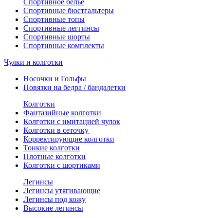
Спортивное белье
Спортивные бюстгальтеры
Спортивные топы
Спортивные леггинсы
Спортивные шорты
Спортивные комплекты
Чулки и колготки
Носочки и Гольфы
Повязки на бедра / бандалетки
Колготки
Фантазийные колготки
Колготки с имитацией чулок
Колготки в сеточку
Корректирующие колготки
Тонкие колготки
Плотные колготки
Колготки с шортиками
Легинсы
Легинсы утягивающие
Легинсы под кожу
Высокие легинсы