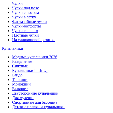
Чулки
Чулки под пояс
Чулки с поясом
Чулки в сетку
Фантазийные чулки
Чулки-ботфорты
Чулки со швом
Плотные чулки
На силиконовой резинке
Купальники
Модные купальники 2026
Раздельные
Слитные
Купальники Push-Up
Бандо
Танкини
Монокини
Балконет
Двусторонние купальники
Для мужчин
Спортивные для бассейна
Детские плавки и купальники