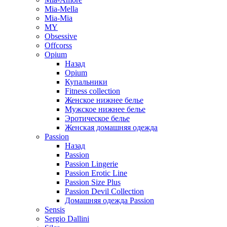
Mia-Mella
Mia-Mia
MY
Obsessive
Offcorss
Opium
Назад
Opium
Купальники
Fitness collection
Женское нижнее белье
Мужское нижнее белье
Эротическое белье
Женская домашняя одежда
Passion
Назад
Passion
Passion Lingerie
Passion Erotic Line
Passion Size Plus
Passion Devil Collection
Домашняя одежда Passion
Sensis
Sergio Dallini