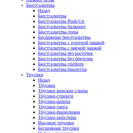
Бюстгальтеры
Назад
Бюстгальтеры
Бюстгальтеры Push-Up
Бюстгальтеры балконет
Бюстгальтеры-топы
Бесшовные бюстгальтеры
Бюстгальтеры с плотной чашкой
Бюстгальтеры с мягкой чашкой
Бюстгальтеры без косточек
Бюстгальтеры без бретелек
Бюстгальтеры спейсер
Бюстгальтеры-бралетты
Трусики
Назад
Трусики
Трусики женские слипы
Трусики-стринги
Трусики-шорты
Трусики-танга
Трусики-бразилиана
Трусики-хипстеры
Высокие трусики
Бесшовные трусики