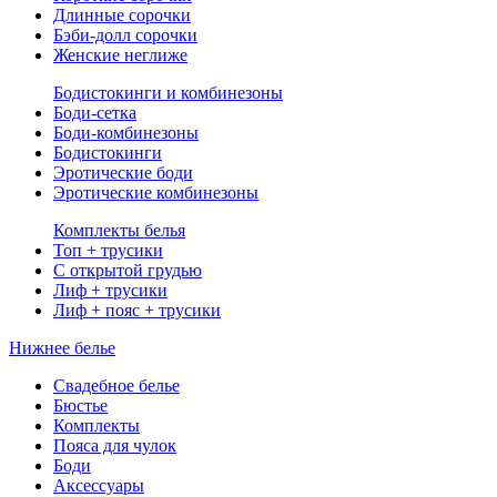
Длинные сорочки
Бэби-долл сорочки
Женские неглиже
Бодистокинги и комбинезоны
Боди-сетка
Боди-комбинезоны
Бодистокинги
Эротические боди
Эротические комбинезоны
Комплекты белья
Топ + трусики
С открытой грудью
Лиф + трусики
Лиф + пояс + трусики
Нижнее белье
Свадебное белье
Бюстье
Комплекты
Пояса для чулок
Боди
Аксессуары