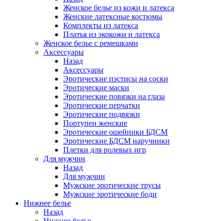
Женское белье из кожи и латекса
Женские латексные костюмы
Комплекты из латекса
Платья из экокожи и латекса
Женское белье с ремешками
Аксессуары
Назад
Аксессуары
Эротические пэстисы на соски
Эротические маски
Эротические повязки на глаза
Эротические перчатки
Эротические подвязки
Портупеи женские
Эротические ошейники БДСМ
Эротические БДСМ наручники
Плетки для ролевых игр
Для мужчин
Назад
Для мужчин
Мужские эротические трусы
Мужские эротические боди
Нижнее белье
Назад
Нижнее белье