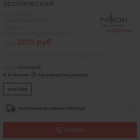
эротический
Код:
7052630
Бренд:
Passion Erotic Line
,
Польша
Состав:
ПА 80%, эластан 20%
2100 руб
Цена:
Эротический боди-комбинезон сетка красного цвета.
Цвет:
КРАСНЫЙ
Как определить размер?
one size
Бесплатная доставка от 5000 руб
КУПИТЬ