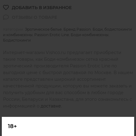
Категории:
Эротическое белье
,
Бренд Passion
,
Боди, бодистокинги
и комбинезоны
,
Passion Erotic Line
,
Боди-комбинезоны
,
Бодистокинги
Интернет-магазин Vishco.ru предлагает приобрести
такие товары, как Боди-комбинезон сетка красный
эротический производителя Passion Erotic Line по
выгодной цене с быстрой доставкой по Москве. В нашем
каталоге представлен широкий ассортимент
качественной продукции, которую вы можете заказать и
получить удобным для вас способом в любом городе
России, Беларуси и Казахстана, для этого ознакомьтесь с
информацией о
доставке
.
18+