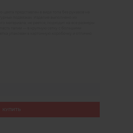
 цвета представлен в виде топа без рукавов на
гурных подвязках. Изделие выполнено из
го материала, не рвется, подходит на все размеры
бласть талии — в крупную сетку с большими
етка упакован в картонную коробочку и отлично
КУПИТЬ