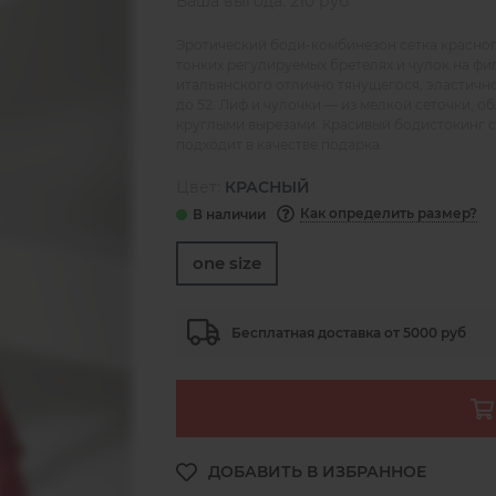
Ваша выгода: 210 руб
Эротический боди-комбинезон сетка красного
тонких регулируемых бретелях и чулок на фи
итальянского отлично тянущегося, эластично
до 52. Лиф и чулочки — из мелкой сеточки, о
круглыми вырезами. Красивый бодистокинг с
подходит в качестве подарка
Цвет:
КРАСНЫЙ
Как определить размер?
one size
Бесплатная доставка от 5000 руб