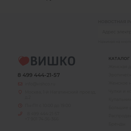
НОВОСТНАЯ 
Нажимая на кноп
КАТАЛОГ
Женская 
8 499 444-21-57
Эротическ
Женское 
info@vishco.ru
Чулки и к
Москва
, 1-й Нагатинский проезд,
д.2
Купальни
Пн-Пт с 10:00 до 19:00
Большие 
8 499 444-21-57
Распрода
+7 901 74-36-366
Бренды