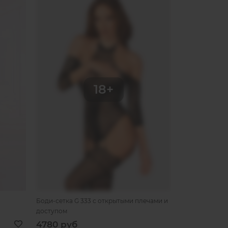
Боди-сетка G 333 с открытыми плечами и
Боди-комбинез
доступом
доступом
4780 руб
1430 
1580