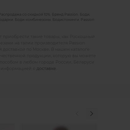
Распродажа со скидкой 10%
,
Бренд Passion
,
Боди,
подарки
,
Боди-комбинезоны
,
Бодистокинги
,
Passion
ет приобрести такие товары, как Роскошный
езами на талии производителя Passion
ой доставкой по Москве. В нашем каталоге
чественной продукции, которую вы можете
 способом в любом городе России, Беларуси
 с информацией о
доставке
.