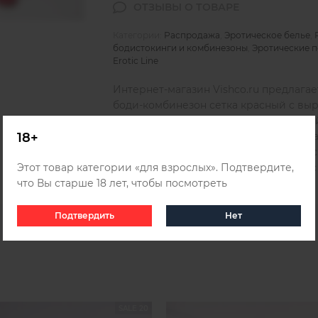
Категории:
Распродажа
,
Эротическое белье
,
бодистокинги и комбинезоны
,
Эротические 
Erotic Line
Интернет-магазин Vishco.ru предлага
боди-комбинезон сетка красный с выр
Erotic Line по выгодной цене с быстр
18+
представлен широкий ассортимент ка
заказать и получить удобным для вас
Этот товар категории «для взрослых». Подтвердите,
и Казахстана, для этого ознакомьтесь
что Вы старше 18 лет, чтобы посмотреть
Подтвердить
Нет
SALE 20