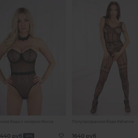
ское боди с чокером Rocca
Полупрозрачное боди Rehanna
440 руб
1640 руб
-20%