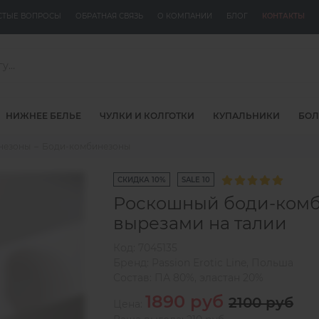
СТЫЕ ВОПРОСЫ
ОБРАТНАЯ СВЯЗЬ
О КОМПАНИИ
БЛОГ
КОНТАКТЫ
НИЖНЕЕ БЕЛЬЕ
ЧУЛКИ И КОЛГОТКИ
КУПАЛЬНИКИ
БОЛ
инезоны
Боди-комбинезоны
СКИДКА 10%
SALE 10
Роскошный боди-комб
вырезами на талии
Код:
7045135
Бренд:
Passion Erotic Line
,
Польша
Состав:
ПА 80%, эластан 20%
1890 руб
2100 руб
Цена: