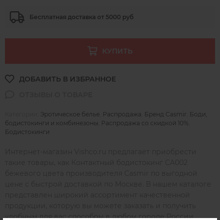
Бесплатная доставка от 5000 руб
КУПИТЬ
Категории:
Эротическое белье
,
Распродажа
,
Бренд Casmir
,
Боди,
бодистокинги и комбинезоны
,
Распродажа со скидкой 10%
,
Бодистокинги
Интернет-магазин Vishco.ru предлагает приобрести
такие товары, как Контактный бодистокинг CA002
бежевого цвета производителя Casmir по выгодной
цене с быстрой доставкой по Москве. В нашем каталоге
представлен широкий ассортимент качественной
продукции, которую вы можете заказать и получить
удобным для вас способом в любом городе России,