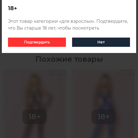
Беларуси и Казахстана, для этого ознакомьтесь с
18+
информацией о
доставке
.
Этот товар категории «для взрослых». Подтвердите,
что Вы старше 18 лет, чтобы посмотреть
Подтвердить
Нет
Похожие товары
SALE 10
SALE 10