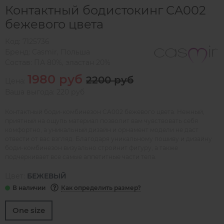
Контактный бодистокинг CA002
бежевого цвета
Код:
7125736
Бренд:
Casmir
,
Польша
Состав:
ПА 80%, эластан 20%
1980 руб
2200 руб
Цена:
Ваша выгода: 220 руб
Контактный боди-комбинезон CA002 бежевого цвета. Нежный,
приятный на ощупь материал позволит вам чувствовать себя
комфортно, а уникальный дизайн и орнамент модели не даст
отвести от вас взгляд. Благодаря уникальному пошиву и дизайну
боди-комбинезон визуально стройнит фигуру, а также
подчеркивает все самые аппетитные части тела.
Цвет:
БЕЖЕВЫЙ
Как определить размер?
One size