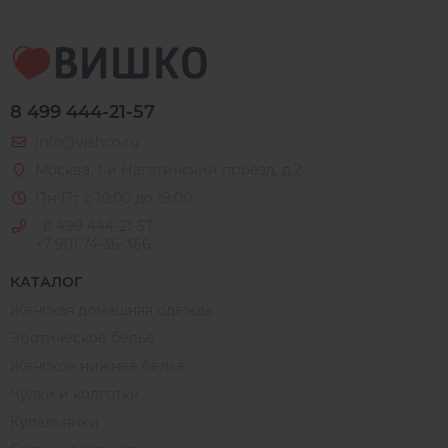
8 499 444-21-57
info@vishco.ru
Москва
, 1-й Нагатинский проезд, д.2
Пн-Пт с 10:00 до 19:00
8 499 444-21-57
+7 901 74-36-366
КАТАЛОГ
Женская домашняя одежда
Эротическое белье
Женское нижнее белье
Чулки и колготки
Купальники