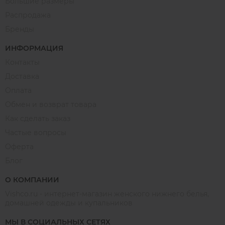
Большие размеры
Распродажа
Бренды
ИНФОРМАЦИЯ
Контакты
Доставка
Оплата
Обмен и возврат товара
Как сделать заказ
Частые вопросы
Оферта
Блог
О КОМПАНИИ
Vishco.ru - интернет-магазин женского нижнего белья,
домашней одежды и купальников
МЫ В СОЦИАЛЬНЫХ СЕТЯХ