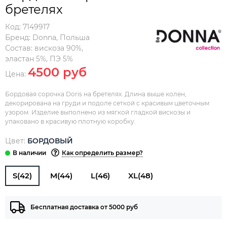
бретелях
Код:
7149917
Бренд:
Donna
,
Польша
Состав:
вискоза 90%,
эластан 5%, ПЭ 5%
4500 руб
Цена:
Бордовая сорочка Doris на бретелях. Длина выше колен,
декорирована на груди и подоле сеткой с красивым цветочным
узором. Изделие выполнено из мягкой гладкой вискозы и
упаковано в красивую плотную коробку.
Цвет:
БОРДОВЫЙ
Как определить размер?
S(42)
M(44)
L(46)
XL(48)
Бесплатная доставка от 5000 руб