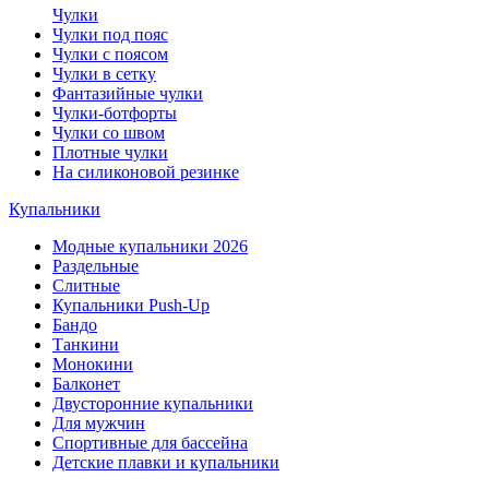
Чулки
Чулки под пояс
Чулки с поясом
Чулки в сетку
Фантазийные чулки
Чулки-ботфорты
Чулки со швом
Плотные чулки
На силиконовой резинке
Купальники
Модные купальники 2026
Раздельные
Слитные
Купальники Push-Up
Бандо
Танкини
Монокини
Балконет
Двусторонние купальники
Для мужчин
Спортивные для бассейна
Детские плавки и купальники