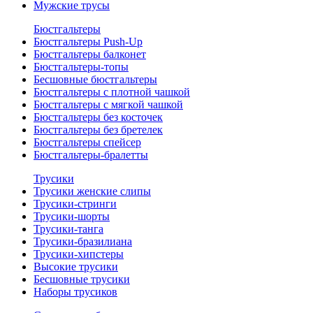
Мужские трусы
Бюстгальтеры
Бюстгальтеры Push-Up
Бюстгальтеры балконет
Бюстгальтеры-топы
Бесшовные бюстгальтеры
Бюстгальтеры с плотной чашкой
Бюстгальтеры с мягкой чашкой
Бюстгальтеры без косточек
Бюстгальтеры без бретелек
Бюстгальтеры спейсер
Бюстгальтеры-бралетты
Трусики
Трусики женские слипы
Трусики-стринги
Трусики-шорты
Трусики-танга
Трусики-бразилиана
Трусики-хипстеры
Высокие трусики
Бесшовные трусики
Наборы трусиков