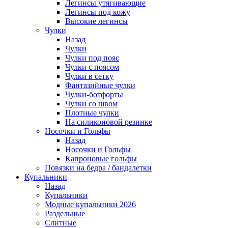
Легинсы утягивающие
Легинсы под кожу
Высокие легинсы
Чулки
Назад
Чулки
Чулки под пояс
Чулки с поясом
Чулки в сетку
Фантазийные чулки
Чулки-ботфорты
Чулки со швом
Плотные чулки
На силиконовой резинке
Носочки и Гольфы
Назад
Носочки и Гольфы
Капроновые гольфы
Повязки на бедра / бандалетки
Купальники
Назад
Купальники
Модные купальники 2026
Раздельные
Слитные