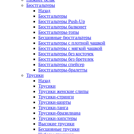
Бюстгальтеры
Назад
Бюстгальтеры
Бюстгальтеры Push-Up
Бюстгальтеры балконет
Бюстгальтеры-топы
Бесшовные бюстгальтеры
Бюстгальтеры с плотной чашкой
Бюстгальтеры с мягкой чашкой
Бюстгальтеры без косточек
Бюстгальтеры без бретелек
Бюстгальтеры спейсер
Бюстгальтеры-бралетты
Трусики
Назад
Трусики
Трусики женские слипы
Трусики-стринги
Трусики-шорты
Трусики-танга
Трусики-бразилиана
Трусики-хипстеры
Высокие трусики
Бесшовные трусики