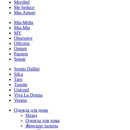
Merribel
Me Seduce
Mia-Amore
Mia-Mella
Mia-Mia
MY
Obsessive
Offcorss
Opium
Passion
Sensis
Sergio Dallini
Silca
Taro
Tousite
Uniconf
Viva La Donna
Verano
Одежда для дома
Назад
Одежда для дома
Женские халаты