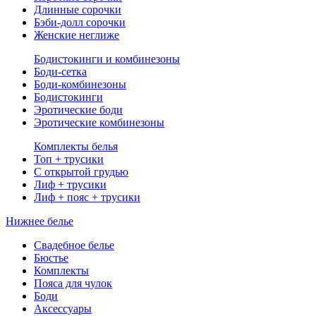
Длинные сорочки
Бэби-долл сорочки
Женские неглиже
Бодистокинги и комбинезоны
Боди-сетка
Боди-комбинезоны
Бодистокинги
Эротические боди
Эротические комбинезоны
Комплекты белья
Топ + трусики
С открытой грудью
Лиф + трусики
Лиф + пояс + трусики
Нижнее белье
Свадебное белье
Бюстье
Комплекты
Пояса для чулок
Боди
Аксессуары