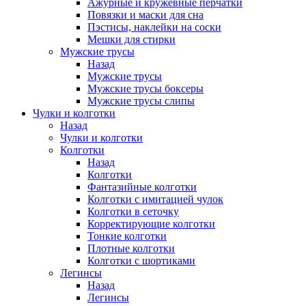
Ажурные и кружевные перчатки
Повязки и маски для сна
Пэстисы, наклейки на соски
Мешки для стирки
Мужские трусы
Назад
Мужские трусы
Мужские трусы боксеры
Мужские трусы слипы
Чулки и колготки
Назад
Чулки и колготки
Колготки
Назад
Колготки
Фантазийные колготки
Колготки с имитацией чулок
Колготки в сеточку
Корректирующие колготки
Тонкие колготки
Плотные колготки
Колготки с шортиками
Легинсы
Назад
Легинсы