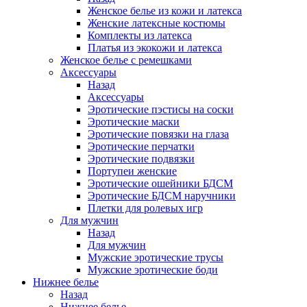
Женское белье из кожи и латекса
Женские латексные костюмы
Комплекты из латекса
Платья из экокожи и латекса
Женское белье с ремешками
Аксессуары
Назад
Аксессуары
Эротические пэстисы на соски
Эротические маски
Эротические повязки на глаза
Эротические перчатки
Эротические подвязки
Портупеи женские
Эротические ошейники БДСМ
Эротические БДСМ наручники
Плетки для ролевых игр
Для мужчин
Назад
Для мужчин
Мужские эротические трусы
Мужские эротические боди
Нижнее белье
Назад
Нижнее белье