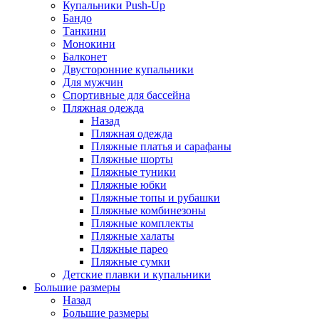
Купальники Push-Up
Бандо
Танкини
Монокини
Балконет
Двусторонние купальники
Для мужчин
Спортивные для бассейна
Пляжная одежда
Назад
Пляжная одежда
Пляжные платья и сарафаны
Пляжные шорты
Пляжные туники
Пляжные юбки
Пляжные топы и рубашки
Пляжные комбинезоны
Пляжные комплекты
Пляжные халаты
Пляжные парео
Пляжные сумки
Детские плавки и купальники
Большие размеры
Назад
Большие размеры