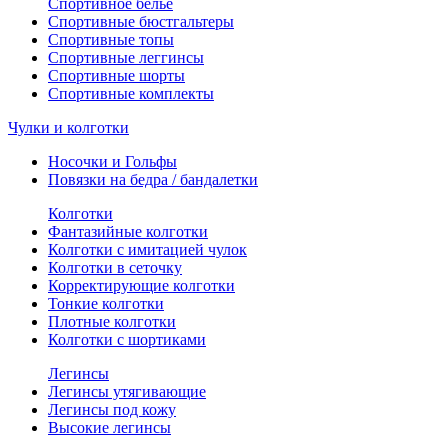
Спортивное белье
Спортивные бюстгальтеры
Спортивные топы
Спортивные леггинсы
Спортивные шорты
Спортивные комплекты
Чулки и колготки
Носочки и Гольфы
Повязки на бедра / бандалетки
Колготки
Фантазийные колготки
Колготки с имитацией чулок
Колготки в сеточку
Корректирующие колготки
Тонкие колготки
Плотные колготки
Колготки с шортиками
Легинсы
Легинсы утягивающие
Легинсы под кожу
Высокие легинсы