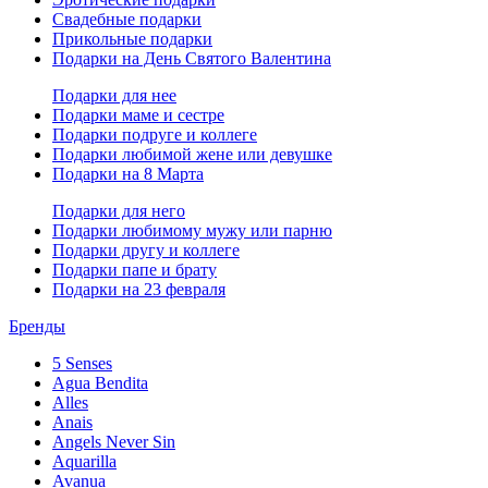
Свадебные подарки
Прикольные подарки
Подарки на День Святого Валентина
Подарки для нее
Подарки маме и сестре
Подарки подруге и коллеге
Подарки любимой жене или девушке
Подарки на 8 Марта
Подарки для него
Подарки любимому мужу или парню
Подарки другу и коллеге
Подарки папе и брату
Подарки на 23 февраля
Бренды
5 Senses
Agua Bendita
Alles
Anais
Angels Never Sin
Aquarilla
Avanua