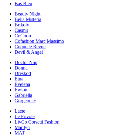
Bas Bleu
Beauty Night
Bella Misteria
Brikoly
Casmir
CoCoon
Cofashion Marc Massimo
Coquette Revue
Devil & Angel
Doctor Nap
Donna
Dreskod
Etna
Evelena
Ewlon
Gabriella
Gorgeous+
Laete
Le Frivole
LivCo Corsetti Fashion
Marilyn
MAT