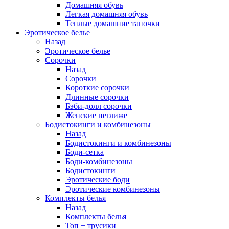
Домашняя обувь
Легкая домашняя обувь
Теплые домашние тапочки
Эротическое белье
Назад
Эротическое белье
Сорочки
Назад
Сорочки
Короткие сорочки
Длинные сорочки
Бэби-долл сорочки
Женские неглиже
Бодистокинги и комбинезоны
Назад
Бодистокинги и комбинезоны
Боди-сетка
Боди-комбинезоны
Бодистокинги
Эротические боди
Эротические комбинезоны
Комплекты белья
Назад
Комплекты белья
Топ + трусики