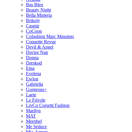
Bas Bleu
Beauty Night
Bella Misteria
Brikoly
Casmir
CoCoon
Cofashion Marc Massimo
Coquette Revue
Devil & Angel
Doctor Nap
Donna
Dreskod
Etna
Evelena
Ewlon
Gabriella
Gorgeous+
Laete
Le Frivole
LivCo Corsetti Fashion
Marilyn
MAT
Merribel
Me Seduce
Mia-Amore