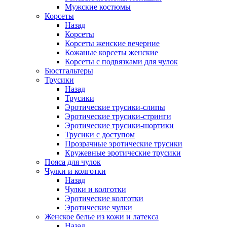
Мужские костюмы
Корсеты
Назад
Корсеты
Корсеты женские вечерние
Кожаные корсеты женские
Корсеты с подвязками для чулок
Бюстгальтеры
Трусики
Назад
Трусики
Эротические трусики-слипы
Эротические трусики-стринги
Эротические трусики-шортики
Трусики с доступом
Прозрачные эротические трусики
Кружевные эротические трусики
Пояса для чулок
Чулки и колготки
Назад
Чулки и колготки
Эротические колготки
Эротические чулки
Женское белье из кожи и латекса
Назад