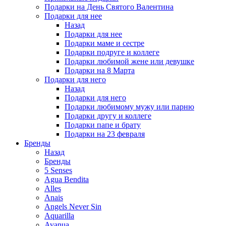
Подарки на День Святого Валентина
Подарки для нее
Назад
Подарки для нее
Подарки маме и сестре
Подарки подруге и коллеге
Подарки любимой жене или девушке
Подарки на 8 Марта
Подарки для него
Назад
Подарки для него
Подарки любимому мужу или парню
Подарки другу и коллеге
Подарки папе и брату
Подарки на 23 февраля
Бренды
Назад
Бренды
5 Senses
Agua Bendita
Alles
Anais
Angels Never Sin
Aquarilla
Avanua