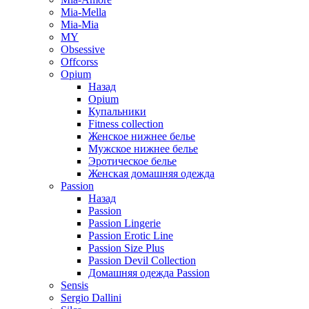
Mia-Mella
Mia-Mia
MY
Obsessive
Offcorss
Opium
Назад
Opium
Купальники
Fitness collection
Женское нижнее белье
Мужское нижнее белье
Эротическое белье
Женская домашняя одежда
Passion
Назад
Passion
Passion Lingerie
Passion Erotic Line
Passion Size Plus
Passion Devil Collection
Домашняя одежда Passion
Sensis
Sergio Dallini