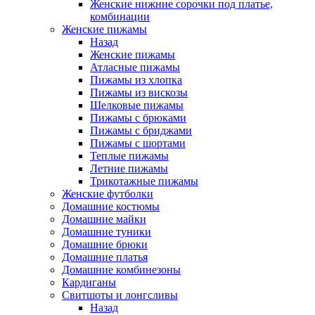
Женские нижние сорочки под платье,
комбинации
Женские пижамы
Назад
Женские пижамы
Атласные пижамы
Пижамы из хлопка
Пижамы из вискозы
Шелковые пижамы
Пижамы с брюками
Пижамы с бриджами
Пижамы с шортами
Теплые пижамы
Летние пижамы
Трикотажные пижамы
Женские футболки
Домашние костюмы
Домашние майки
Домашние туники
Домашние брюки
Домашние платья
Домашние комбинезоны
Кардиганы
Свитшоты и лонгсливы
Назад