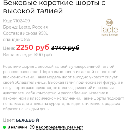
Бежевые короткие шорты с
высокой талией
Код:
7102469
Бренд:
Laete
,
Россия
Состав:
вискоза 95%,
спандекс 5%
2250 руб
3740 руб
Цена:
Ваша выгода: 1490 руб
Короткие шорты с высокой талией в универсальной теплой
розовой расцветке. Шорты выполнены из легкой но плотной
вискозной ткани. Такая модель шорт выгодно украсит силуэт
своей обладательницы. Высокая талия подчеркивает фигуру, а к
низу шорты расширяются, не стесняя движений и позволяя
чувствовать себя комфортно и расслабленно. Изделие в
лаконичном и классическом исполнении. Такие шорты подходят
не только для отдыха на курорте, но и для стильных городских
образов на каждый день.
Цвет:
БЕЖЕВЫЙ
Как определить размер?