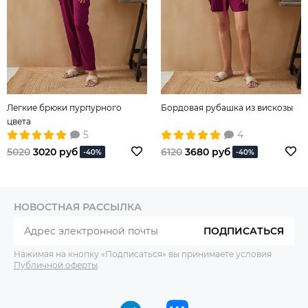
Легкие брюки пурпурного
Бордовая рубашка из вискозы
цвета
5
4
5020
3020 руб
6120
3680 руб
-40%
-40%
НОВОСТНАЯ РАССЫЛКА
ПОДПИСАТЬСЯ
Нажимая на кнопку «Подписаться» вы принимаете условия
Публичной оферты
.