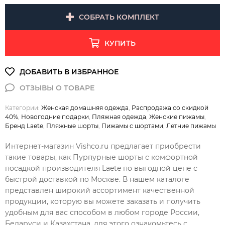
СОБРАТЬ КОМПЛЕКТ
КУПИТЬ
Категории:
Женская домашняя одежда
,
Распродажа со скидкой
40%
,
Новогодние подарки
,
Пляжная одежда
,
Женские пижамы
,
Бренд Laete
,
Пляжные шорты
,
Пижамы с шортами
,
Летние пижамы
Интернет-магазин Vishco.ru предлагает приобрести
такие товары, как Пурпурные шорты с комфортной
посадкой производителя Laete по выгодной цене с
быстрой доставкой по Москве. В нашем каталоге
представлен широкий ассортимент качественной
продукции, которую вы можете заказать и получить
удобным для вас способом в любом городе России,
Беларуси и Казахстана, для этого ознакомьтесь с