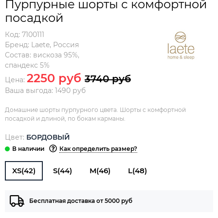
Пурпурные шорты с комфортной
посадкой
Код:
7100111
Бренд:
Laete
,
Россия
Состав:
вискоза 95%,
спандекс 5%
2250 руб
3740 руб
Цена:
Ваша выгода: 1490 руб
Домашние шорты пурпурного цвета. Шорты с комфортной
посадкой и длиной, по бокам карманы.
Цвет:
БОРДОВЫЙ
Как определить размер?
XS(42)
S(44)
M(46)
L(48)
Бесплатная доставка от 5000 руб