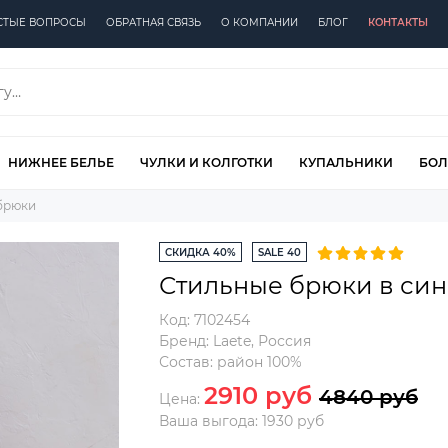
СТЫЕ ВОПРОСЫ
ОБРАТНАЯ СВЯЗЬ
О КОМПАНИИ
БЛОГ
КОНТАКТЫ
НИЖНЕЕ БЕЛЬЕ
ЧУЛКИ И КОЛГОТКИ
КУПАЛЬНИКИ
БОЛ
брюки
СКИДКА 40%
SALE 40
Стильные брюки в син
Код:
7102454
Бренд:
Laete
,
Россия
Состав:
район 100%
2910 руб
4840 руб
Цена:
Ваша выгода: 1930 руб