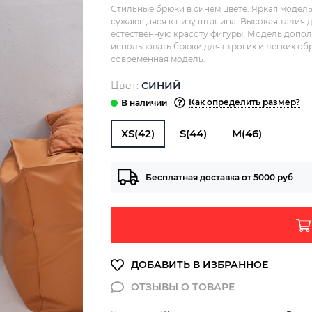
Стильные брюки в синем цвете. Яркая модел
сужающаяся к низу штанина. Высокая талия 
естественную красоту фигуры. Модель допол
использовать брюки для строгих и легких обр
современная модель.
Цвет:
СИНИЙ
Как определить размер?
XS(42)
S(44)
M(46)
Бесплатная доставка от 5000 руб