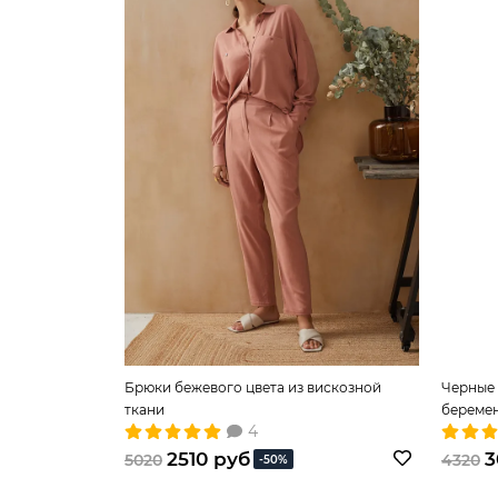
Брюки бежевого цвета из вискозной
Черные 
ткани
береме
4
2510 руб
3
5020
4320
-50%