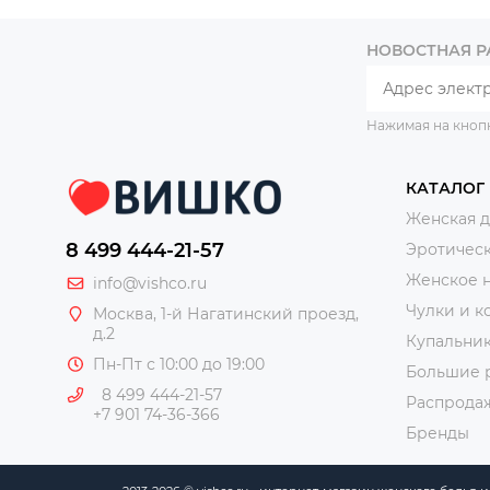
НОВОСТНАЯ 
Нажимая на кноп
КАТАЛОГ
Женская 
8 499 444-21-57
Эротическ
Женское 
info@vishco.ru
Чулки и к
Москва
, 1-й Нагатинский проезд,
д.2
Купальни
Пн-Пт с 10:00 до 19:00
Большие 
8 499 444-21-57
Распрода
+7 901 74-36-366
Бренды