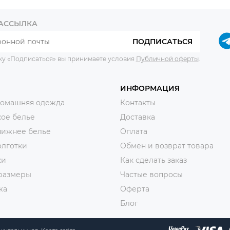
РАССЫЛКА
ПОДПИСАТЬСЯ
ку «Подписаться» вы принимаете условия
Публичной оферты
.
ИНФОРМАЦИЯ
домашняя одежда
Контакты
ое белье
Доставка
нижнее белье
Оплата
олготки
Обмен и возврат товара
ки
Как сделать заказ
размеры
Частые вопросы
жа
Оферта
Блог