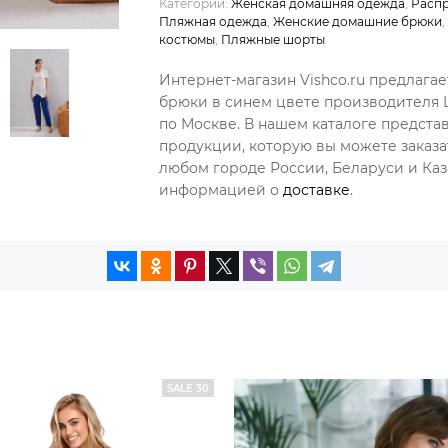
Категории:
Женская домашняя одежда
,
Распр
Пляжная одежда
,
Женские домашние брюки
,
костюмы
,
Пляжные шорты
Интернет-магазин Vishco.ru предлагае
брюки в синем цвете производителя L
по Москве. В нашем каталоге предст
продукции, которую вы можете заказа
любом городе России, Беларуси и Каза
информацией о
доставке
.
SALE 30