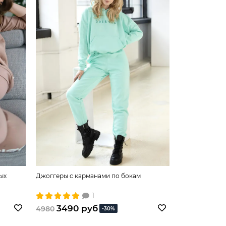
ых
Джоггеры с карманами по бокам
Светло-оранж
1
3490 руб
3740 
4980
4980
-30%