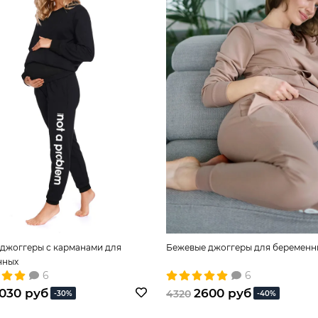
джоггеры с карманами для
Бежевые джоггеры для беременн
нных
6
6
030 руб
2600 руб
4320
-30%
-40%