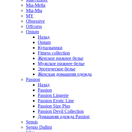
Mia-Mella
Mia-Mia
MY
Obsessive
Offcorss
Opium
Назад
Opium
Купальники
Fitness collection
Женское нижнее белье
Мужское нижнее белье
Эротическое белье
Женская домашняя одежда
Passion
Назад
Passion
Passion Lingerie
Passion Erotic Line
Passion Size Plus
Passion Devil Collection
Домашняя одежда Passion
Sensis
Sergio Dallini