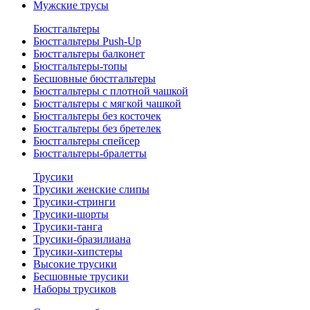
Мужские трусы
Бюстгальтеры
Бюстгальтеры Push-Up
Бюстгальтеры балконет
Бюстгальтеры-топы
Бесшовные бюстгальтеры
Бюстгальтеры с плотной чашкой
Бюстгальтеры с мягкой чашкой
Бюстгальтеры без косточек
Бюстгальтеры без бретелек
Бюстгальтеры спейсер
Бюстгальтеры-бралетты
Трусики
Трусики женские слипы
Трусики-стринги
Трусики-шорты
Трусики-танга
Трусики-бразилиана
Трусики-хипстеры
Высокие трусики
Бесшовные трусики
Наборы трусиков