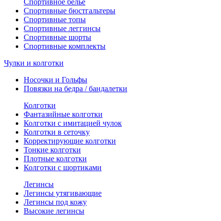
Спортивное белье
Спортивные бюстгальтеры
Спортивные топы
Спортивные леггинсы
Спортивные шорты
Спортивные комплекты
Чулки и колготки
Носочки и Гольфы
Повязки на бедра / бандалетки
Колготки
Фантазийные колготки
Колготки с имитацией чулок
Колготки в сеточку
Корректирующие колготки
Тонкие колготки
Плотные колготки
Колготки с шортиками
Легинсы
Легинсы утягивающие
Легинсы под кожу
Высокие легинсы