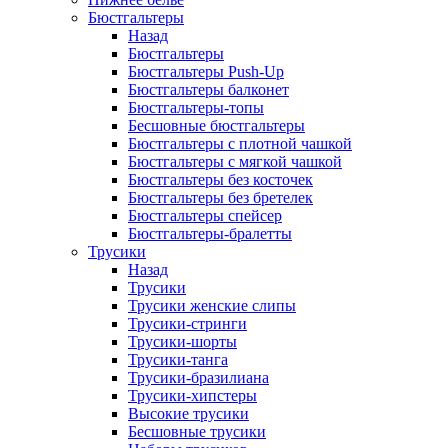
Бюстгальтеры
Назад
Бюстгальтеры
Бюстгальтеры Push-Up
Бюстгальтеры балконет
Бюстгальтеры-топы
Бесшовные бюстгальтеры
Бюстгальтеры с плотной чашкой
Бюстгальтеры с мягкой чашкой
Бюстгальтеры без косточек
Бюстгальтеры без бретелек
Бюстгальтеры спейсер
Бюстгальтеры-бралетты
Трусики
Назад
Трусики
Трусики женские слипы
Трусики-стринги
Трусики-шорты
Трусики-танга
Трусики-бразилиана
Трусики-хипстеры
Высокие трусики
Бесшовные трусики