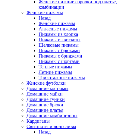
Женские нижние сорочки под платье,
комбинации
Женские пижамы
Назад
Женские пижамы
Атласные пижамы
Пижамы из хлопка
Пижамы из вискозы
Шелковые пижамы
Пижамы с брюками
Пижамы с бриджами
Пижамы с шортами
Теплые пижамы
Летние пижамы
Трикотажные пижамы
Женские футболки
Домашние костюмы
Домашние майки
Домашние туники
Домашние брюки
Домашние платья
Домашние комбинезоны
Кардиганы
Свитшоты и лонгсливы
Назад