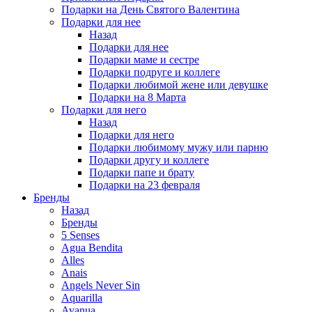
Подарки на День Святого Валентина
Подарки для нее
Назад
Подарки для нее
Подарки маме и сестре
Подарки подруге и коллеге
Подарки любимой жене или девушке
Подарки на 8 Марта
Подарки для него
Назад
Подарки для него
Подарки любимому мужу или парню
Подарки другу и коллеге
Подарки папе и брату
Подарки на 23 февраля
Бренды
Назад
Бренды
5 Senses
Agua Bendita
Alles
Anais
Angels Never Sin
Aquarilla
Avanua