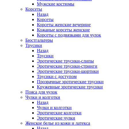
Мужские костюмы
Корсеты
Назад
Корсеты
Корсеты женские вечерние
Кожаные корсеты женские
Корсеты с подвязками для чулок
Бюстгальтеры
Трусики
Назад
Трусики
Эротические трусики-слипы
Эротические трусики-стринги
Эротические трусики-шортики
Трусики с доступом
Прозрачные эротические трусики
Кружевные эротические трусики
Пояса для чулок
Чулки и колготки
Назад
Чулки и колготки
Эротические колготки
Эротические чулки
Женское белье из кожи и латекса
Назад