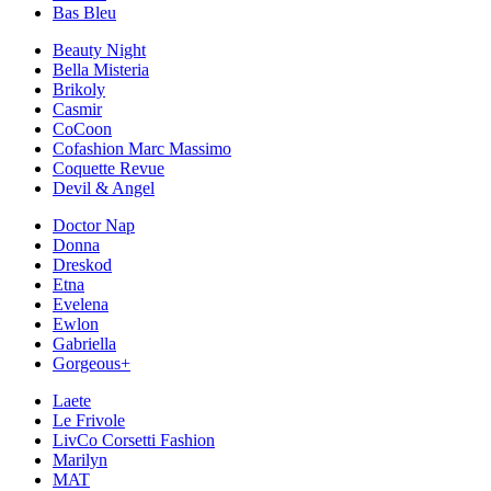
Bas Bleu
Beauty Night
Bella Misteria
Brikoly
Casmir
CoCoon
Cofashion Marc Massimo
Coquette Revue
Devil & Angel
Doctor Nap
Donna
Dreskod
Etna
Evelena
Ewlon
Gabriella
Gorgeous+
Laete
Le Frivole
LivCo Corsetti Fashion
Marilyn
MAT