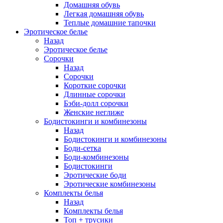
Домашняя обувь
Легкая домашняя обувь
Теплые домашние тапочки
Эротическое белье
Назад
Эротическое белье
Сорочки
Назад
Сорочки
Короткие сорочки
Длинные сорочки
Бэби-долл сорочки
Женские неглиже
Бодистокинги и комбинезоны
Назад
Бодистокинги и комбинезоны
Боди-сетка
Боди-комбинезоны
Бодистокинги
Эротические боди
Эротические комбинезоны
Комплекты белья
Назад
Комплекты белья
Топ + трусики