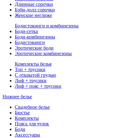
Длинные сорочки
Бэби-долл сорочки
Женские неглиже
Бодистокинги и комбинезоны
Боди-сетка
Боди-комбинезоны
Бодистокинги
Эротические боди
Эротические комбинезоны
Комплекты белья
Топ + трусики
С открытой грудью
Лиф + трусики
Лиф + пояс + трусики
Нижнее белье
Свадебное белье
Бюстье
Комплекты
Пояса для чулок
Боди
Аксессуары