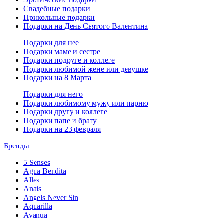
Свадебные подарки
Прикольные подарки
Подарки на День Святого Валентина
Подарки для нее
Подарки маме и сестре
Подарки подруге и коллеге
Подарки любимой жене или девушке
Подарки на 8 Марта
Подарки для него
Подарки любимому мужу или парню
Подарки другу и коллеге
Подарки папе и брату
Подарки на 23 февраля
Бренды
5 Senses
Agua Bendita
Alles
Anais
Angels Never Sin
Aquarilla
Avanua