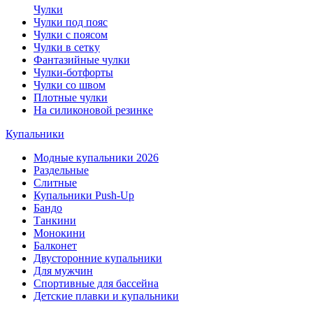
Чулки
Чулки под пояс
Чулки с поясом
Чулки в сетку
Фантазийные чулки
Чулки-ботфорты
Чулки со швом
Плотные чулки
На силиконовой резинке
Купальники
Модные купальники 2026
Раздельные
Слитные
Купальники Push-Up
Бандо
Танкини
Монокини
Балконет
Двусторонние купальники
Для мужчин
Спортивные для бассейна
Детские плавки и купальники