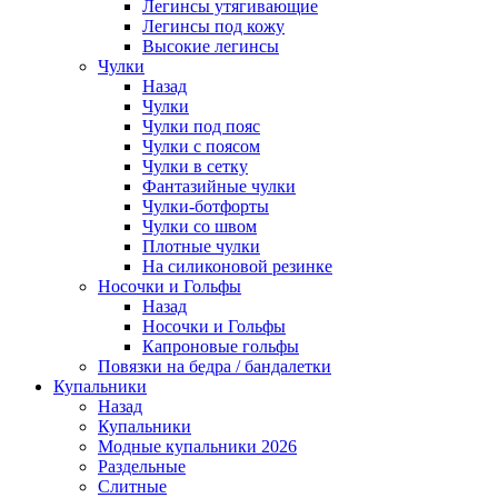
Легинсы утягивающие
Легинсы под кожу
Высокие легинсы
Чулки
Назад
Чулки
Чулки под пояс
Чулки с поясом
Чулки в сетку
Фантазийные чулки
Чулки-ботфорты
Чулки со швом
Плотные чулки
На силиконовой резинке
Носочки и Гольфы
Назад
Носочки и Гольфы
Капроновые гольфы
Повязки на бедра / бандалетки
Купальники
Назад
Купальники
Модные купальники 2026
Раздельные
Слитные