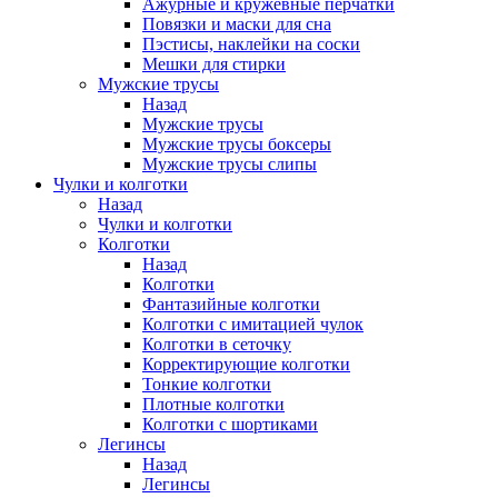
Ажурные и кружевные перчатки
Повязки и маски для сна
Пэстисы, наклейки на соски
Мешки для стирки
Мужские трусы
Назад
Мужские трусы
Мужские трусы боксеры
Мужские трусы слипы
Чулки и колготки
Назад
Чулки и колготки
Колготки
Назад
Колготки
Фантазийные колготки
Колготки с имитацией чулок
Колготки в сеточку
Корректирующие колготки
Тонкие колготки
Плотные колготки
Колготки с шортиками
Легинсы
Назад
Легинсы