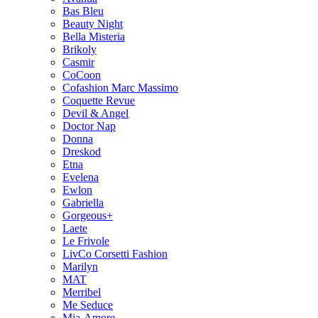
Bas Bleu
Beauty Night
Bella Misteria
Brikoly
Casmir
CoCoon
Cofashion Marc Massimo
Coquette Revue
Devil & Angel
Doctor Nap
Donna
Dreskod
Etna
Evelena
Ewlon
Gabriella
Gorgeous+
Laete
Le Frivole
LivCo Corsetti Fashion
Marilyn
MAT
Merribel
Me Seduce
Mia-Amore