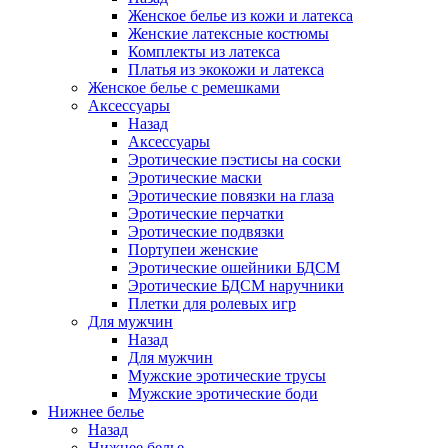
Женское белье из кожи и латекса
Женские латексные костюмы
Комплекты из латекса
Платья из экокожи и латекса
Женское белье с ремешками
Аксессуары
Назад
Аксессуары
Эротические пэстисы на соски
Эротические маски
Эротические повязки на глаза
Эротические перчатки
Эротические подвязки
Портупеи женские
Эротические ошейники БДСМ
Эротические БДСМ наручники
Плетки для ролевых игр
Для мужчин
Назад
Для мужчин
Мужские эротические трусы
Мужские эротические боди
Нижнее белье
Назад
Нижнее белье