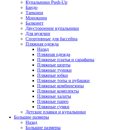
Купальники Push-Up
Бандо
Танкини
Монокини
Балконет
Двусторонние купальники
Для мужчин
Спортивные для бассейна
Пляжная одежда
Назад
Пляжная одежда
Пляжные платья и сарафаны
Пляжные шорты
Пляжные туники
Пляжные юбки
Пляжные топы и рубашки
Пляжные комбинезоны
Пляжные комплекты
Пляжные халаты
Пляжные парео
Пляжные сумки
Детские плавки и купальники
Большие размеры
Назад
Большие размеры