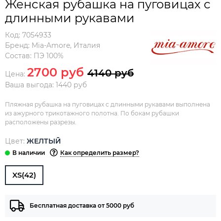
Женская рубашка на пуговицах с
длинными рукавами
Код:
7054933
Бренд:
Mia-Amore
,
Италия
Состав:
ПЭ 100%
2700 руб
4140 руб
Цена:
Ваша выгода: 1440 руб
Пляжная рубашка на пуговицах с длинными рукавами выполнена
из ажурного трикотажного полотна. По бокам рубашки
расположены разрезы.
Цвет:
ЖЕЛТЫЙ
Как определить размер?
XS(42)
Бесплатная доставка от 5000 руб