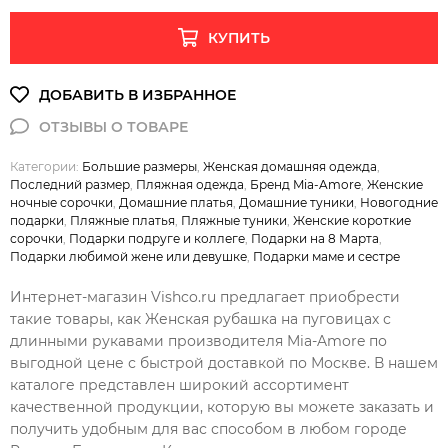
КУПИТЬ
Категории:
Большие размеры
,
Женская домашняя одежда
,
Последний размер
,
Пляжная одежда
,
Бренд Mia-Amore
,
Женские
ночные сорочки
,
Домашние платья
,
Домашние туники
,
Новогодние
подарки
,
Пляжные платья
,
Пляжные туники
,
Женские короткие
сорочки
,
Подарки подруге и коллеге
,
Подарки на 8 Марта
,
Подарки любимой жене или девушке
,
Подарки маме и сестре
Интернет-магазин Vishco.ru предлагает приобрести
такие товары, как Женская рубашка на пуговицах с
длинными рукавами производителя Mia-Amore по
выгодной цене с быстрой доставкой по Москве. В нашем
каталоге представлен широкий ассортимент
качественной продукции, которую вы можете заказать и
получить удобным для вас способом в любом городе