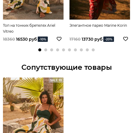
Топ на тонких бретелях Ariel
Элегантное парео Marine Korin
Vitreo
18360
16530 руб
17160
13730 руб
-10%
-20%
Сопутствующие товары
SALE 10