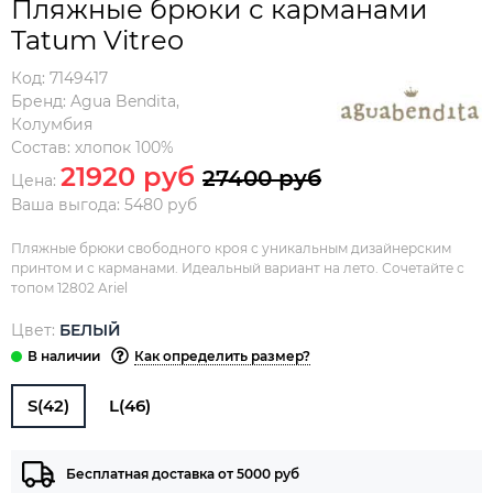
Пляжные брюки с карманами
Tatum Vitreo
Код:
7149417
Бренд:
Agua Bendita
,
Колумбия
Состав:
хлопок 100%
21920 руб
27400 руб
Цена:
Ваша выгода: 5480 руб
Пляжные брюки свободного кроя с уникальным дизайнерским
принтом и с карманами. Идеальный вариант на лето. Сочетайте с
топом 12802 Ariel
Цвет:
БЕЛЫЙ
Как определить размер?
S(42)
L(46)
Бесплатная доставка от 5000 руб