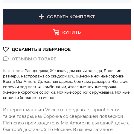
СОБРАТЬ КОМПЛЕКТ
КУПИТЬ
Категории:
Распродажа
,
Женская домашняя одежда
,
Большие
размеры
,
Распродажа со скидкой 10%
,
Женские ночные сорочки
,
Бренд Mia-Amore
,
Домашняя одежда больших размеров
,
Женские
сорочки под платья, комбинации
,
Атласные ночные сорочки
,
Женские короткие сорочки
,
Ночные сорочки с кружевами
,
Ночные
сорочки больших размеров
Интернет-магазин Vishco.ru предлагает приобрести
такие товары, как Сорочка со сверкающей подвеской
Flamenco производителя Mia-Amore по выгодной цене с
быстрой доставкой по Москве. В нашем каталоге