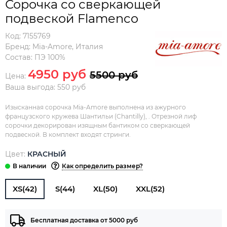
Сорочка со сверкающей
подвеской Flamenco
Код:
7155769
Бренд:
Mia-Amore
,
Италия
Состав:
ПЭ 100%
4950 руб
5500 руб
Цена:
Ваша выгода: 550 руб
Изысканная сорочка Mia-Amore выполнена из ажурного
французского кружева Шантильи (Chantilly), . Отрезной лиф
сорочки декорирован изящным бантиком со сверкающей
подвеской. В комплект входят стринги.
Цвет:
КРАСНЫЙ
Как определить размер?
XS(42)
S(44)
XL(50)
XXL(52)
Бесплатная доставка от 5000 руб