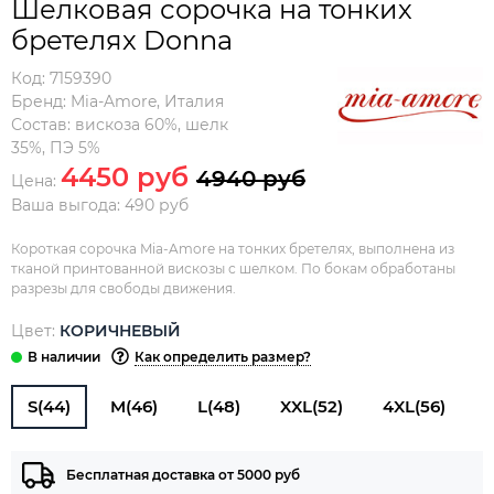
Шелковая сорочка на тонких
бретелях Donna
Код:
7159390
Бренд:
Mia-Amore
,
Италия
Состав:
вискоза 60%, шелк
35%, ПЭ 5%
4450 руб
4940 руб
Цена:
Ваша выгода: 490 руб
Короткая сорочка Mia-Amore на тонких бретелях, выполнена из
тканой принтованной вискозы с шелком. По бокам обработаны
разрезы для свободы движения.
Цвет:
КОРИЧНЕВЫЙ
Как определить размер?
S(44)
M(46)
L(48)
XXL(52)
4XL(56)
Бесплатная доставка от 5000 руб