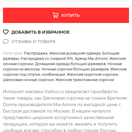
КУПИТЬ
Категории:
Распродажа
,
Женская домашняя одежда
,
Большие
размеры
,
Распродажа со скидкой 10%
,
Бренд Mia-Amore
,
Женские
ночные сорочки
,
Домашняя одежда больших размеров
,
Ночные
сорочки из вискозы
,
Ночные сорочки больших размеров
,
Женские
сорочки под платья, комбинации
,
Женские короткие сорочки
,
Шелковые ночные сорочки
,
Женские трикотажные сорочки
Интернет-магазин Vishco.ru предлагает приобрести
такие товары, как Шелковая сорочка на тонких бретелях
Donna производителя Mia-Amore по выгодной цене с
быстрой доставкой по Москве. В нашем каталоге
представлен широкий ассортимент качественной
продукции, которую вы можете заказать и получить
удобным для вас способом в любом городе России,