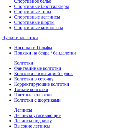
Спортивное белье
Спортивные бюстгальтеры
Спортивные топы
Спортивные леггинсы
Спортивные шорты
Спортивные комплекты
Чулки и колготки
Носочки и Гольфы
Повязки на бедра / бандалетки
Колготки
Фантазийные колготки
Колготки с имитацией чулок
Колготки в сеточку
Корректирующие колготки
Тонкие колготки
Плотные колготки
Колготки с шортиками
Легинсы
Легинсы утягивающие
Легинсы под кожу
Высокие легинсы