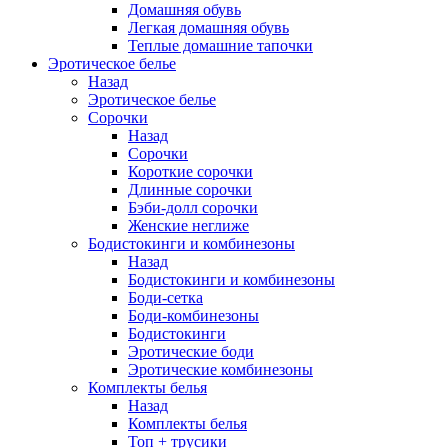
Домашняя обувь
Легкая домашняя обувь
Теплые домашние тапочки
Эротическое белье
Назад
Эротическое белье
Сорочки
Назад
Сорочки
Короткие сорочки
Длинные сорочки
Бэби-долл сорочки
Женские неглиже
Бодистокинги и комбинезоны
Назад
Бодистокинги и комбинезоны
Боди-сетка
Боди-комбинезоны
Бодистокинги
Эротические боди
Эротические комбинезоны
Комплекты белья
Назад
Комплекты белья
Топ + трусики