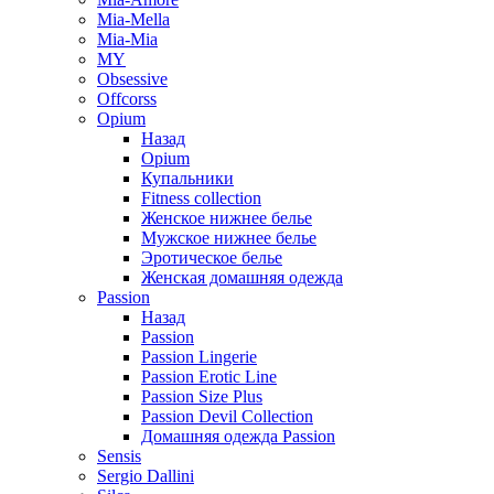
Mia-Mella
Mia-Mia
MY
Obsessive
Offcorss
Opium
Назад
Opium
Купальники
Fitness collection
Женское нижнее белье
Мужское нижнее белье
Эротическое белье
Женская домашняя одежда
Passion
Назад
Passion
Passion Lingerie
Passion Erotic Line
Passion Size Plus
Passion Devil Collection
Домашняя одежда Passion
Sensis
Sergio Dallini