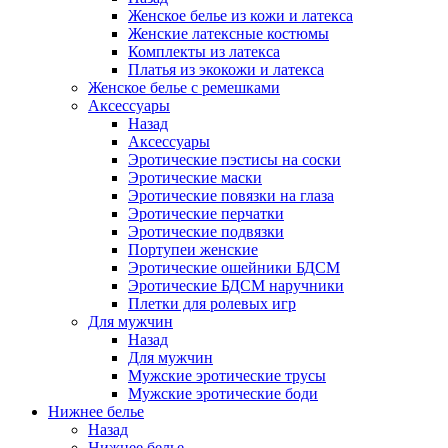
Женское белье из кожи и латекса
Женские латексные костюмы
Комплекты из латекса
Платья из экокожи и латекса
Женское белье с ремешками
Аксессуары
Назад
Аксессуары
Эротические пэстисы на соски
Эротические маски
Эротические повязки на глаза
Эротические перчатки
Эротические подвязки
Портупеи женские
Эротические ошейники БДСМ
Эротические БДСМ наручники
Плетки для ролевых игр
Для мужчин
Назад
Для мужчин
Мужские эротические трусы
Мужские эротические боди
Нижнее белье
Назад
Нижнее белье