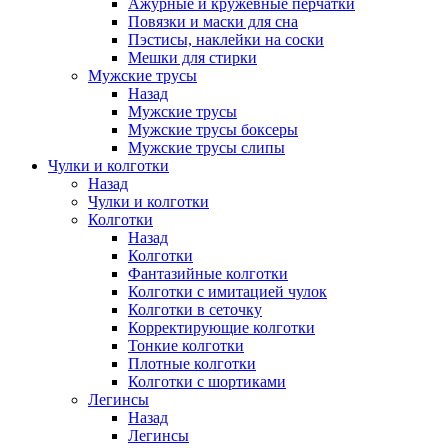
Ажурные и кружевные перчатки
Повязки и маски для сна
Пэстисы, наклейки на соски
Мешки для стирки
Мужские трусы
Назад
Мужские трусы
Мужские трусы боксеры
Мужские трусы слипы
Чулки и колготки
Назад
Чулки и колготки
Колготки
Назад
Колготки
Фантазийные колготки
Колготки с имитацией чулок
Колготки в сеточку
Корректирующие колготки
Тонкие колготки
Плотные колготки
Колготки с шортиками
Легинсы
Назад
Легинсы