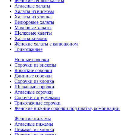
Женские теплые халаты
Атласные халаты
Халаты из вискозы
Халаты из хлопка
Велюровые халаты
Махровые халаты
Шелковые халаты
Халаты-кимоно
Женские халаты с капюшоном
Трикотажные
Ночные сорочки
Сорочки из вискозы
Короткие сорочки
Длинные сорочки
Сорочки из хлопка
Шелковые сорочки
Атласные сорочки
Сорочки с кружевами
Трикотажные сорочки
Женские нижние сорочки под платье, комбинации
Женские пижамы
Атласные пижамы
Пижамы из хлопка
Пижамы из вискозы