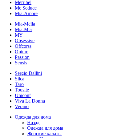
Merribel
Me Seduce
Mia-Amore
Mia-Mella
Mia-Mia
MY
Obsessive
Offcorss
Opium
Passion
Sensis
Sergio Dallini
Silca
Taro
Tousite
Uniconf
Viva La Donna
Verano
Одежда для дома
Назад
Одежда для дома
Женские халаты