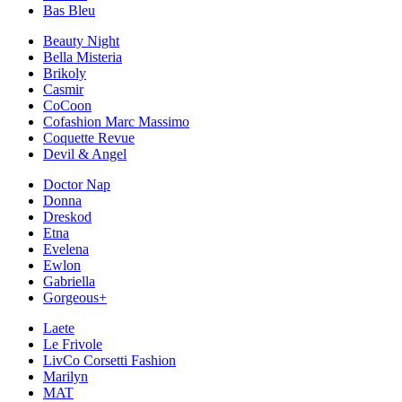
Bas Bleu
Beauty Night
Bella Misteria
Brikoly
Casmir
CoCoon
Cofashion Marc Massimo
Coquette Revue
Devil & Angel
Doctor Nap
Donna
Dreskod
Etna
Evelena
Ewlon
Gabriella
Gorgeous+
Laete
Le Frivole
LivCo Corsetti Fashion
Marilyn
MAT