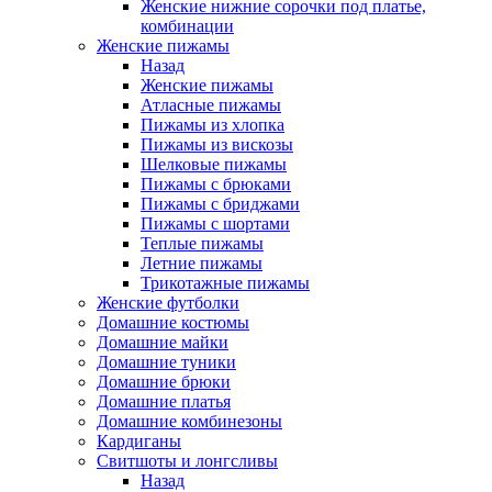
Женские нижние сорочки под платье,
комбинации
Женские пижамы
Назад
Женские пижамы
Атласные пижамы
Пижамы из хлопка
Пижамы из вискозы
Шелковые пижамы
Пижамы с брюками
Пижамы с бриджами
Пижамы с шортами
Теплые пижамы
Летние пижамы
Трикотажные пижамы
Женские футболки
Домашние костюмы
Домашние майки
Домашние туники
Домашние брюки
Домашние платья
Домашние комбинезоны
Кардиганы
Свитшоты и лонгсливы
Назад