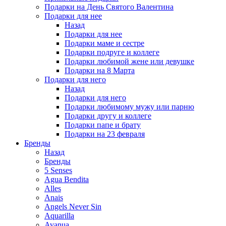
Подарки на День Святого Валентина
Подарки для нее
Назад
Подарки для нее
Подарки маме и сестре
Подарки подруге и коллеге
Подарки любимой жене или девушке
Подарки на 8 Марта
Подарки для него
Назад
Подарки для него
Подарки любимому мужу или парню
Подарки другу и коллеге
Подарки папе и брату
Подарки на 23 февраля
Бренды
Назад
Бренды
5 Senses
Agua Bendita
Alles
Anais
Angels Never Sin
Aquarilla
Avanua