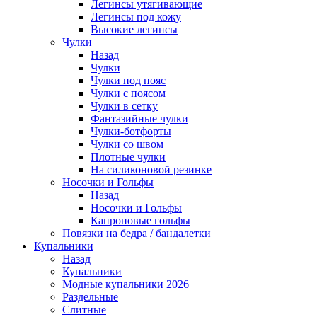
Легинсы утягивающие
Легинсы под кожу
Высокие легинсы
Чулки
Назад
Чулки
Чулки под пояс
Чулки с поясом
Чулки в сетку
Фантазийные чулки
Чулки-ботфорты
Чулки со швом
Плотные чулки
На силиконовой резинке
Носочки и Гольфы
Назад
Носочки и Гольфы
Капроновые гольфы
Повязки на бедра / бандалетки
Купальники
Назад
Купальники
Модные купальники 2026
Раздельные
Слитные