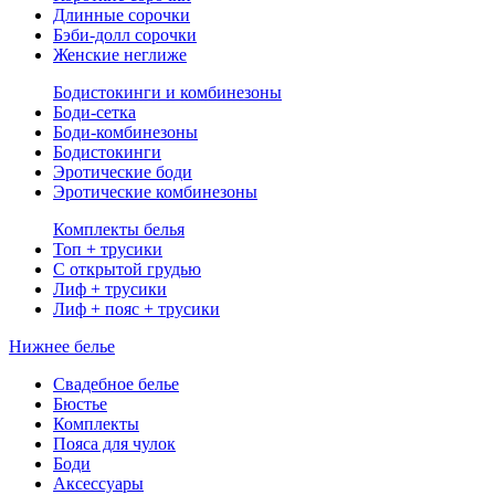
Длинные сорочки
Бэби-долл сорочки
Женские неглиже
Бодистокинги и комбинезоны
Боди-сетка
Боди-комбинезоны
Бодистокинги
Эротические боди
Эротические комбинезоны
Комплекты белья
Топ + трусики
С открытой грудью
Лиф + трусики
Лиф + пояс + трусики
Нижнее белье
Свадебное белье
Бюстье
Комплекты
Пояса для чулок
Боди
Аксессуары