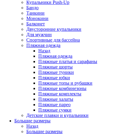
Купальники Push-Up
Бандо
Танкини
Монокини
Балконет
Двусторонние купальники
Для мужчин
Спортивные для бассейна
Пляжная одежда
Назад
Пляжная одежда
Пляжные платья и сарафаны
Пляжные шорты
Пляжные туники
Пляжные юбки
Пляжные топы и рубашки
Пляжные комбинезоны
Пляжные комплекты
Пляжные халаты
Пляжные парео
Пляжные сумки
Детские плавки и купальники
Большие размеры
Назад
Большие размеры