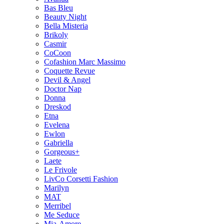
Bas Bleu
Beauty Night
Bella Misteria
Brikoly
Casmir
CoCoon
Cofashion Marc Massimo
Coquette Revue
Devil & Angel
Doctor Nap
Donna
Dreskod
Etna
Evelena
Ewlon
Gabriella
Gorgeous+
Laete
Le Frivole
LivCo Corsetti Fashion
Marilyn
MAT
Merribel
Me Seduce
Mia-Amore