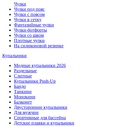
Чулки
Чулки под пояс
Чулки с поясом
Чулки в сетку
Фантазийные чулки
Чулки-ботфорты
Чулки со швом
Плотные чулки
На силиконовой резинке
Купальники
Модные купальники 2026
Раздельные
Слитные
Купальники Push-Up
Бандо
Танкини
Монокини
Балконет
Двусторонние купальники
Для мужчин
Спортивные для бассейна
Детские плавки и купальники