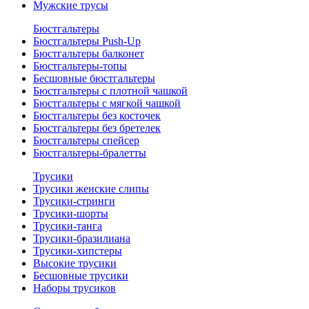
Мужские трусы
Бюстгальтеры
Бюстгальтеры Push-Up
Бюстгальтеры балконет
Бюстгальтеры-топы
Бесшовные бюстгальтеры
Бюстгальтеры с плотной чашкой
Бюстгальтеры с мягкой чашкой
Бюстгальтеры без косточек
Бюстгальтеры без бретелек
Бюстгальтеры спейсер
Бюстгальтеры-бралетты
Трусики
Трусики женские слипы
Трусики-стринги
Трусики-шорты
Трусики-танга
Трусики-бразилиана
Трусики-хипстеры
Высокие трусики
Бесшовные трусики
Наборы трусиков