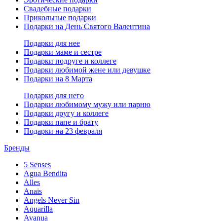
Свадебные подарки
Прикольные подарки
Подарки на День Святого Валентина
Подарки для нее
Подарки маме и сестре
Подарки подруге и коллеге
Подарки любимой жене или девушке
Подарки на 8 Марта
Подарки для него
Подарки любимому мужу или парню
Подарки другу и коллеге
Подарки папе и брату
Подарки на 23 февраля
Бренды
5 Senses
Agua Bendita
Alles
Anais
Angels Never Sin
Aquarilla
Avanua