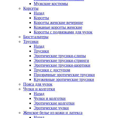
Мужские костюмы
Корсеты
Назад
Корсеты
Корсеты женские вечерние
Кожаные корсеты женские
Корсеты с подвязками для чулок
Бюстгальтеры
Трусики
Назад
Трусики
Эротические трусики-слипы
Эротические трусики-стринги
Эротические трусики-шортики
Трусики с доступом
Прозрачные эротические трусики
Кружевные эротические трусики
Пояса для чулок
Чулки и колготки
Назад
Чулки и колготки
Эротические колготки
Эротические чулки
Женское белье из кожи и латекса
Назад