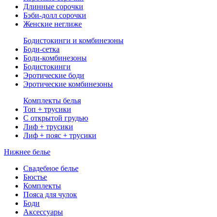
Длинные сорочки
Бэби-долл сорочки
Женские неглиже
Бодистокинги и комбинезоны
Боди-сетка
Боди-комбинезоны
Бодистокинги
Эротические боди
Эротические комбинезоны
Комплекты белья
Топ + трусики
С открытой грудью
Лиф + трусики
Лиф + пояс + трусики
Нижнее белье
Свадебное белье
Бюстье
Комплекты
Пояса для чулок
Боди
Аксессуары