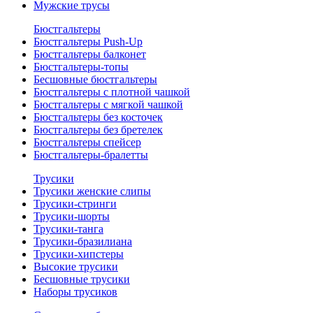
Мужские трусы
Бюстгальтеры
Бюстгальтеры Push-Up
Бюстгальтеры балконет
Бюстгальтеры-топы
Бесшовные бюстгальтеры
Бюстгальтеры с плотной чашкой
Бюстгальтеры с мягкой чашкой
Бюстгальтеры без косточек
Бюстгальтеры без бретелек
Бюстгальтеры спейсер
Бюстгальтеры-бралетты
Трусики
Трусики женские слипы
Трусики-стринги
Трусики-шорты
Трусики-танга
Трусики-бразилиана
Трусики-хипстеры
Высокие трусики
Бесшовные трусики
Наборы трусиков