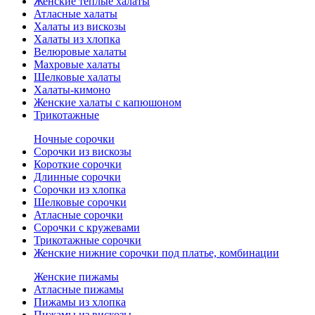
Женские теплые халаты
Атласные халаты
Халаты из вискозы
Халаты из хлопка
Велюровые халаты
Махровые халаты
Шелковые халаты
Халаты-кимоно
Женские халаты с капюшоном
Трикотажные
Ночные сорочки
Сорочки из вискозы
Короткие сорочки
Длинные сорочки
Сорочки из хлопка
Шелковые сорочки
Атласные сорочки
Сорочки с кружевами
Трикотажные сорочки
Женские нижние сорочки под платье, комбинации
Женские пижамы
Атласные пижамы
Пижамы из хлопка
Пижамы из вискозы