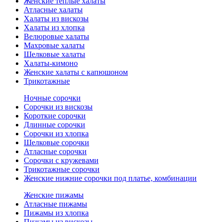
Женские теплые халаты
Атласные халаты
Халаты из вискозы
Халаты из хлопка
Велюровые халаты
Махровые халаты
Шелковые халаты
Халаты-кимоно
Женские халаты с капюшоном
Трикотажные
Ночные сорочки
Сорочки из вискозы
Короткие сорочки
Длинные сорочки
Сорочки из хлопка
Шелковые сорочки
Атласные сорочки
Сорочки с кружевами
Трикотажные сорочки
Женские нижние сорочки под платье, комбинации
Женские пижамы
Атласные пижамы
Пижамы из хлопка
Пижамы из вискозы