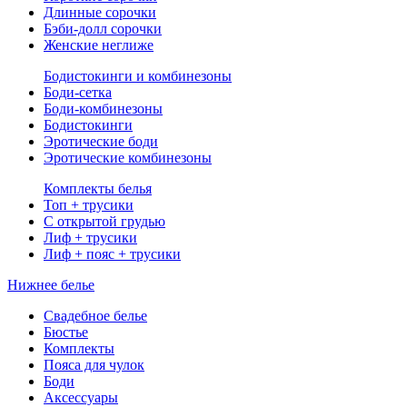
Длинные сорочки
Бэби-долл сорочки
Женские неглиже
Бодистокинги и комбинезоны
Боди-сетка
Боди-комбинезоны
Бодистокинги
Эротические боди
Эротические комбинезоны
Комплекты белья
Топ + трусики
С открытой грудью
Лиф + трусики
Лиф + пояс + трусики
Нижнее белье
Свадебное белье
Бюстье
Комплекты
Пояса для чулок
Боди
Аксессуары