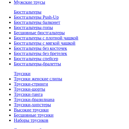
Мужские трусы
Бюстгальтеры
Бюстгальтеры Push-Up
Бюстгальтеры балконет
Бюстгальтеры-топы
Бесшовные бюстгальтеры
Бюстгальтеры с плотной чашкой
Бюстгальтеры с мягкой чашкой
Бюстгальтеры без косточек
Бюстгальтеры без бретелек
Бюстгальтеры спейсер
Бюстгальтеры-бралетты
Трусики
Трусики женские слипы
Трусики-стринги
Трусики-шорты
Трусики-танга
Трусики-бразилиана
Трусики-хипстеры
Высокие трусики
Бесшовные трусики
Наборы трусиков