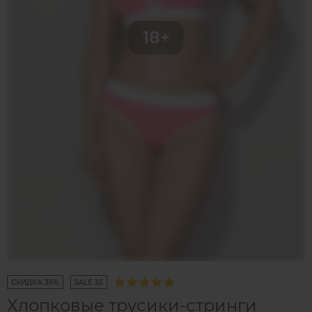
СКИДКА 35%
SALE 35
Хлопковые трусики-стринги