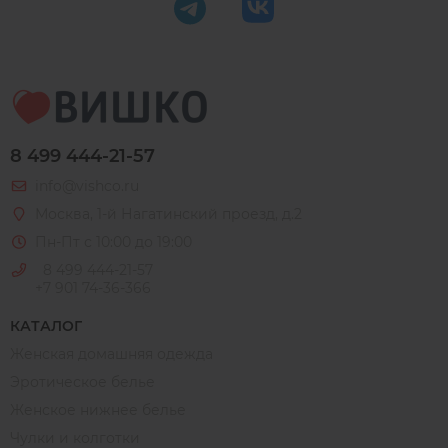
8 499 444-21-57
info@vishco.ru
Москва
, 1-й Нагатинский проезд, д.2
Пн-Пт с 10:00 до 19:00
8 499 444-21-57
+7 901 74-36-366
КАТАЛОГ
Женская домашняя одежда
Эротическое белье
Женское нижнее белье
Чулки и колготки