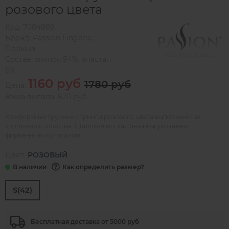
розового цвета
Код:
7084889
Бренд:
Passion Lingerie
,
Польша
Состав:
хлопок 94%, эластан
6%
1160 руб
1780 руб
Цена:
Ваша выгода: 620 руб
Комфортные трусики-стринги розового цвета выполнены из
хлопкового полотна. Широкая мягкая резинка украшена
фирменным логотипом.
Цвет:
РОЗОВЫЙ
Как определить размер?
S(42)
Бесплатная доставка от 5000 руб