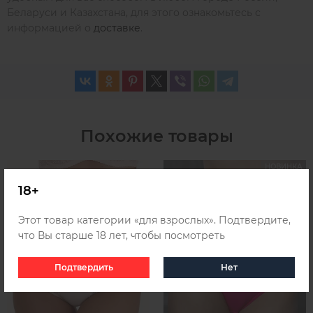
Беларуси и Казахстана, для этого ознакомьтесь с
информацией о
доставке
.
Похожие товары
НОВИНКА
18+
Этот товар категории «для взрослых». Подтвердите,
что Вы старше 18 лет, чтобы посмотреть
Подтвердить
Нет