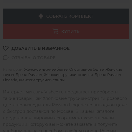
СОБРАТЬ КОМПЛЕКТ
КУПИТЬ
Категории:
Женское нижнее белье
,
Спортивное белье
,
Женские
трусы
,
Бренд Passion
,
Женские трусики-стринги
,
Бренд Passion
Lingerie
,
Женские трусики-слипы
Интернет-магазин Vishco.ru предлагает приобрести
такие товары, как Хлопковые трусики-стринги розового
цвета производителя Passion Lingerie по выгодной цене
с быстрой доставкой по Москве. В нашем каталоге
представлен широкий ассортимент качественной
продукции, которую вы можете заказать и получить
удобным для вас способом в любом городе России,