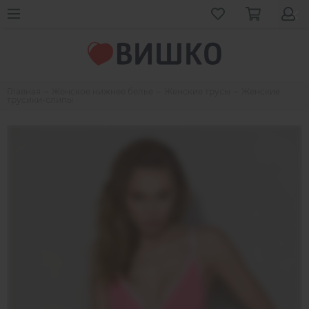
Главная
Женское нижнее белье
Женские трусы
Женские
трусики-слипы