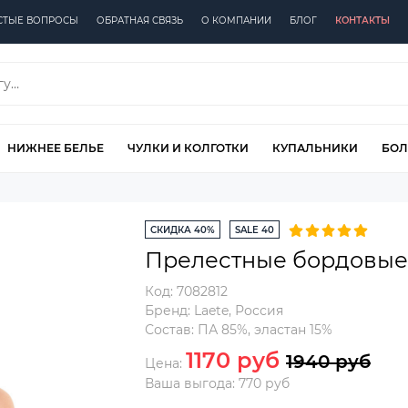
СТЫЕ ВОПРОСЫ
ОБРАТНАЯ СВЯЗЬ
О КОМПАНИИ
БЛОГ
КОНТАКТЫ
НИЖНЕЕ БЕЛЬЕ
ЧУЛКИ И КОЛГОТКИ
КУПАЛЬНИКИ
БОЛ
СКИДКА 40%
SALE 40
Прелестные бордовые
Код:
7082812
Бренд:
Laete
,
Россия
Состав:
ПА 85%, эластан 15%
1170 руб
1940 руб
Цена:
Ваша выгода: 770 руб