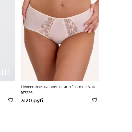
Невесомые высокие слипы Jasmine Note
Высокие круж
167226
Note 167226
3120 руб
3300 руб