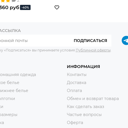
2
360 руб
-40%
РАССЫЛКА
ПОДПИСАТЬСЯ
ку «Подписаться» вы принимаете условия
Публичной оферты
.
ИНФОРМАЦИЯ
домашняя одежда
Контакты
ое белье
Доставка
нижнее белье
Оплата
олготки
Обмен и возврат товара
ки
Как сделать заказ
размеры
Частые вопросы
жа
Оферта