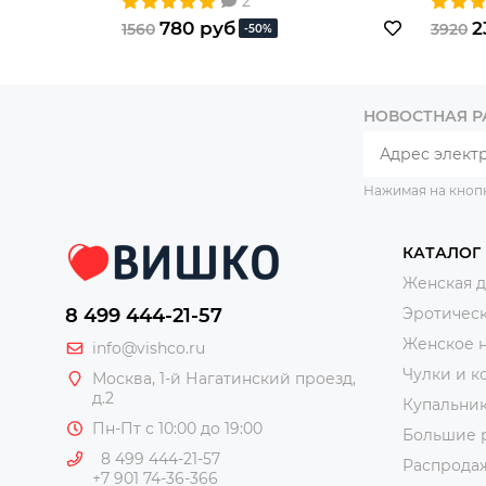
2
780 руб
2
1560
3920
-50%
НОВОСТНАЯ 
Нажимая на кноп
КАТАЛОГ
Женская 
8 499 444-21-57
Эротическ
Женское 
info@vishco.ru
Чулки и к
Москва
, 1-й Нагатинский проезд,
д.2
Купальни
Пн-Пт с 10:00 до 19:00
Большие 
8 499 444-21-57
Распрода
+7 901 74-36-366