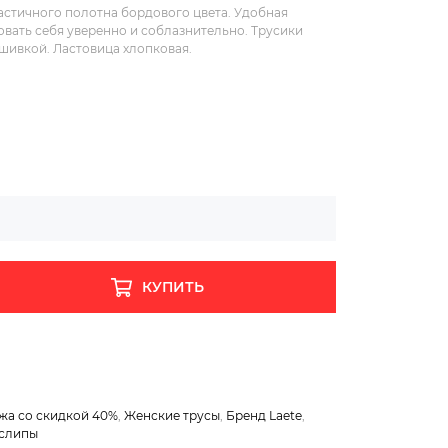
стичного полотна бордового цвета. Удобная
овать себя уверенно и соблазнительно. Трусики
шивкой. Ластовица хлопковая.
КУПИТЬ
жа со скидкой 40%
,
Женские трусы
,
Бренд Laete
,
-слипы