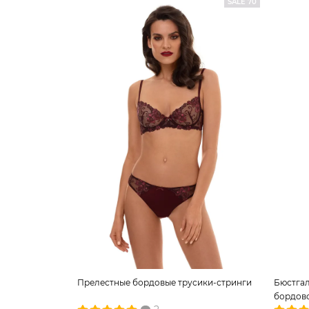
SALE 70
Прелестные бордовые трусики-стринги
Бюстгал
бордово