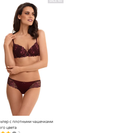
SALE 40
ьтер с плотными чашечками
го цвета