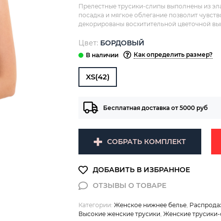
Прелестные трусики-слипы выполнены из эла
посадка и мягкое облегание позволит чувств
декорированы восхитительной цветочной вы
Цвет:
БОРДОВЫЙ
Как определить размер?
XS(42)
Бесплатная доставка от 5000 руб
СОБРАТЬ КОМПЛЕКТ
Категории:
Женское нижнее белье
,
Распрода
Высокие женские трусики
,
Женские трусики