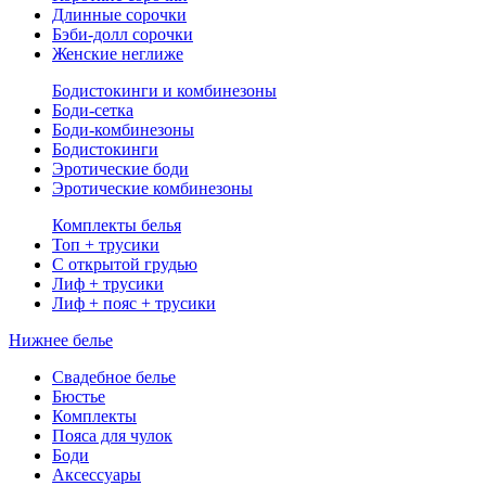
Длинные сорочки
Бэби-долл сорочки
Женские неглиже
Бодистокинги и комбинезоны
Боди-сетка
Боди-комбинезоны
Бодистокинги
Эротические боди
Эротические комбинезоны
Комплекты белья
Топ + трусики
С открытой грудью
Лиф + трусики
Лиф + пояс + трусики
Нижнее белье
Свадебное белье
Бюстье
Комплекты
Пояса для чулок
Боди
Аксессуары