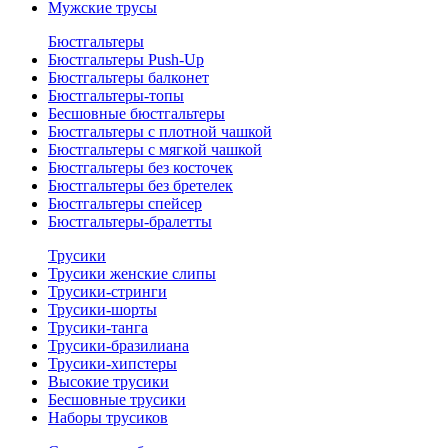
Мужские трусы
Бюстгальтеры
Бюстгальтеры Push-Up
Бюстгальтеры балконет
Бюстгальтеры-топы
Бесшовные бюстгальтеры
Бюстгальтеры с плотной чашкой
Бюстгальтеры с мягкой чашкой
Бюстгальтеры без косточек
Бюстгальтеры без бретелек
Бюстгальтеры спейсер
Бюстгальтеры-бралетты
Трусики
Трусики женские слипы
Трусики-стринги
Трусики-шорты
Трусики-танга
Трусики-бразилиана
Трусики-хипстеры
Высокие трусики
Бесшовные трусики
Наборы трусиков