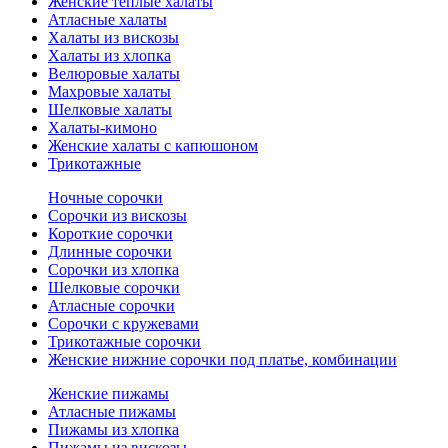
Женские теплые халаты
Атласные халаты
Халаты из вискозы
Халаты из хлопка
Велюровые халаты
Махровые халаты
Шелковые халаты
Халаты-кимоно
Женские халаты с капюшоном
Трикотажные
Ночные сорочки
Сорочки из вискозы
Короткие сорочки
Длинные сорочки
Сорочки из хлопка
Шелковые сорочки
Атласные сорочки
Сорочки с кружевами
Трикотажные сорочки
Женские нижние сорочки под платье, комбинации
Женские пижамы
Атласные пижамы
Пижамы из хлопка
Пижамы из вискозы