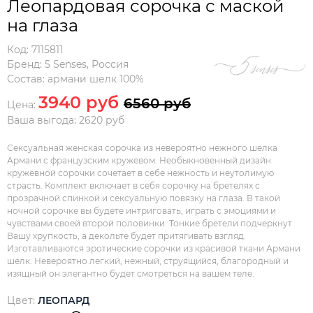
Леопардовая сорочка с маской
на глаза
Код:
7115811
Бренд:
5 Senses
,
Россия
Состав:
армани шелк 100%
3940 руб
6560 руб
Цена:
Ваша выгода: 2620 руб
Сексуальная женская сорочка из невероятно нежного шелка
Армани с французским кружевом. Необыкновенный дизайн
кружевной сорочки сочетает в себе нежность и неутолимую
страсть. Комплект включает в себя сорочку на бретелях с
прозрачной спинкой и сексуальную повязку на глаза. В такой
ночной сорочке вы будете интриговать, играть с эмоциями и
чувствами своей второй половинки. Тонкие бретели подчеркнут
Вашу хрупкость, а декольте будет притягивать взгляд.
Изготавливаются эротические сорочки из красивой ткани Армани
шелк. Невероятно легкий, нежный, струящийся, благородный и
изящный он элегантно будет смотреться на вашем теле.
Цвет:
ЛЕОПАРД