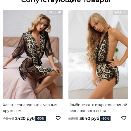
SALE 50
SALE 30
Халат леопардовый с черным
Комбинезон с открытой спиной
кружевом
леопардового цвета
4840
2420 руб
5200
3640 руб
-50%
-30%