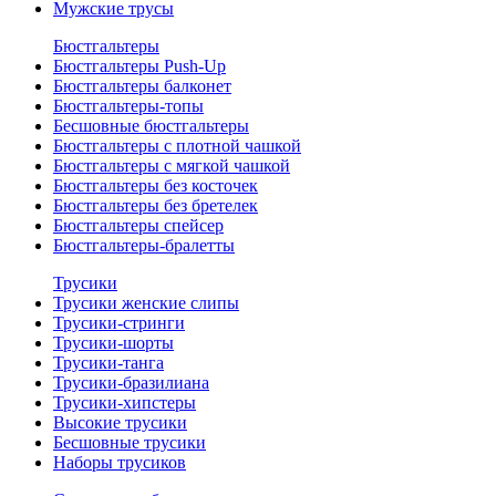
Мужские трусы
Бюстгальтеры
Бюстгальтеры Push-Up
Бюстгальтеры балконет
Бюстгальтеры-топы
Бесшовные бюстгальтеры
Бюстгальтеры с плотной чашкой
Бюстгальтеры с мягкой чашкой
Бюстгальтеры без косточек
Бюстгальтеры без бретелек
Бюстгальтеры спейсер
Бюстгальтеры-бралетты
Трусики
Трусики женские слипы
Трусики-стринги
Трусики-шорты
Трусики-танга
Трусики-бразилиана
Трусики-хипстеры
Высокие трусики
Бесшовные трусики
Наборы трусиков