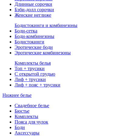
Длинные сорочки
Бэби-долл сорочки
Женские неглиже
Бодистокинги и комбинезоны
Боди-сетка
Боди-комбинезоны
Бодистокинги
Эротические боди
Эротические комбинезоны
Комплекты белья
Топ + трусики
С открытой грудью
Лиф + трусики
Лиф + пояс + трусики
Нижнее белье
Свадебное белье
Бюстье
Комплекты
Пояса для чулок
Боди
Аксессуары