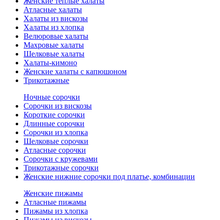
Женские теплые халаты
Атласные халаты
Халаты из вискозы
Халаты из хлопка
Велюровые халаты
Махровые халаты
Шелковые халаты
Халаты-кимоно
Женские халаты с капюшоном
Трикотажные
Ночные сорочки
Сорочки из вискозы
Короткие сорочки
Длинные сорочки
Сорочки из хлопка
Шелковые сорочки
Атласные сорочки
Сорочки с кружевами
Трикотажные сорочки
Женские нижние сорочки под платье, комбинации
Женские пижамы
Атласные пижамы
Пижамы из хлопка
Пижамы из вискозы