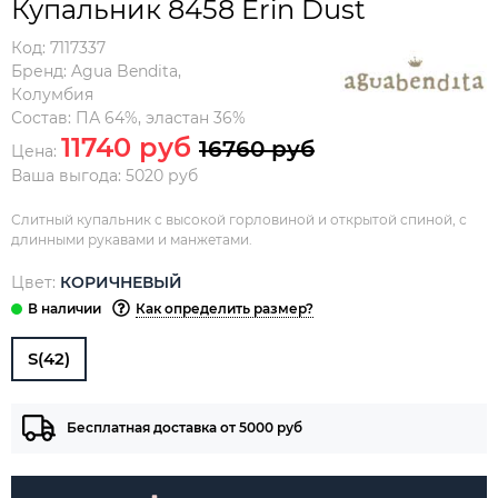
Купальник 8458 Erin Dust
Код:
7117337
Бренд:
Agua Bendita
,
Колумбия
Состав:
ПА 64%, эластан 36%
11740 руб
16760 руб
Цена:
Ваша выгода: 5020 руб
Слитный купальник с высокой горловиной и открытой спиной, с
длинными рукавами и манжетами.
Цвет:
КОРИЧНЕВЫЙ
Как определить размер?
S(42)
Бесплатная доставка от 5000 руб