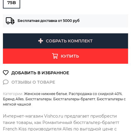
75B
Бесплатная доставка от 5000 руб
СОБРАТЬ КОМПЛЕКТ
КУПИТЬ
Категории:
Женское нижнее белье
,
Распродажа со скидкой 40%
,
Бренд Alles
,
Бюстгальтеры
,
Бюстгальтеры-бралетт
,
Бюстгальтеры с
мягкой чашкой
Интернет-магазин Vishco.ru предлагает приобрести
такие товары, как Романтичный бюстгальтер-бралетт
French Kiss производителя Alles по выгодной цене с