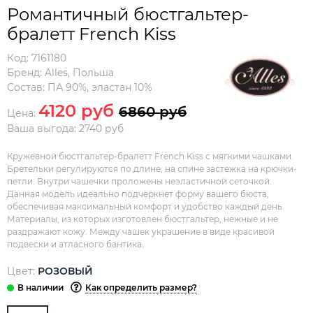
Романтичный бюстгальтер-
бралетт French Kiss
Код:
7161180
Бренд:
Alles
,
Польша
Состав:
ПА 90%, эластан 10%
4120 руб
6860 руб
Цена:
Ваша выгода: 2740 руб
Кружевной бюстгальтер-бралетт French Kiss с мягкими чашками.
Бретельки регулируются по длине, на спине застежка на крючки-
петли. Внутри чашечки проложены неэластичной сеточкой.
Данная модель идеально подчеркнет форму вашего бюста,
обеспечивая максимальный комфорт и удобство каждый день.
Материалы, из которых изготовлен бюстгальтер, нежные и не
раздражают кожу. Между чашек украшение в виде красивой
подвески и атласного бантика.
Цвет:
РОЗОВЫЙ
Как определить размер?