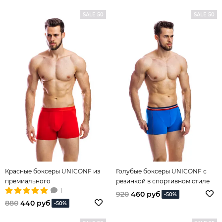
SALE 50
SALE 50
Красные боксеры UNICONF из
Голубые боксеры UNICONF с
премиального
резинкой в спортивном стиле
1
гипоаллергенного хлопка с
920
460 руб
-50%
добавлением эластана
880
440 руб
-50%