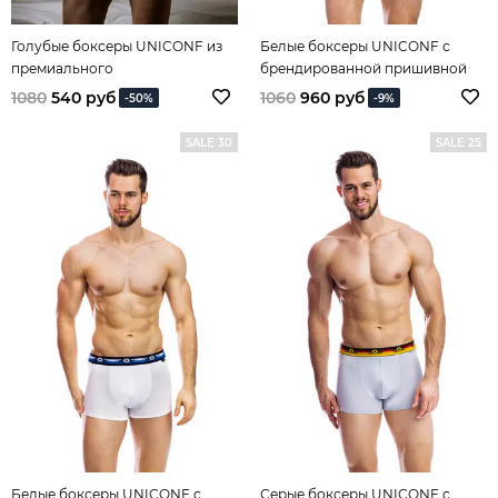
Голубые боксеры UNICONF из
Белые боксеры UNICONF с
премиального
брендированной пришивной
гипоаллергенного хлопка без
резинкой gothic style
1080
540 руб
1060
960 руб
-50%
-9%
боковых швов
SALE 30
SALE 25
Белые боксеры UNICONF с
Серые боксеры UNICONF с