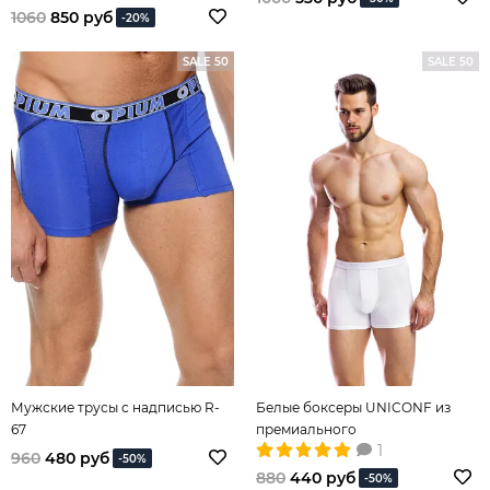
1060
850 руб
-20%
SALE 50
SALE 50
Мужские трусы с надписью R-
Белые боксеры UNICONF из
67
премиального
1
гипоаллергенного хлопка с
960
480 руб
-50%
добавлением эластана
880
440 руб
-50%