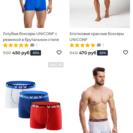
Голубые боксеры UNICONF с
Хлопковые красные боксеры
резинкой в брутальном стиле
UNICONF
1
1
900
450 руб
940
470 руб
-50%
-50%
SALE 50