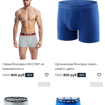
Серые боксеры UNICONF из
Удлиненные боксеры темно-
премиального
синего цвета
гипоаллергенного хлопка без
1000
800 руб
1060
850 руб
-20%
-20%
боковых швов
SALE 50
SALE 50