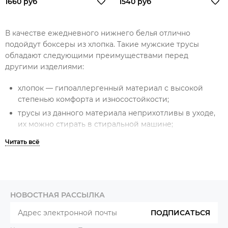
1660 руб
1540 руб
В качестве ежедневного нижнего белья отлично
подойдут
боксеры
из
хлопка.
Такие
мужские трусы
обладают следующими преимуществами перед
другими изделиями:
хлопок
— гипоаллергенный материал с высокой
степенью комфорта и износостойкости;
трусы
из данного материала неприхотливы в уходе,
их можно стирать в стиральной машине;
трусы
долго не теряют своего первоначального
внешнего вида, они не растягиваются, а цвета
остаются насыщенными после многоразовых стирок;
хлопковое нижнее белье отлично пропускает воздух
и впитывают влагу;
НОВОСТНАЯ РАССЫЛКА
отличаются доступной стоимостью.
ПОДПИСАТЬСЯ
Боксеры
отшиваются в двух вариациях — они могут