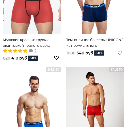
Мужские красные трусы с
Темно-синие боксеры UNICONF
окантовкой черного цвета
из премиального
2
гипоаллергенного хлопка без
1080
540 руб
-50%
боковых швов
820
410 руб
-50%
SALE 50
SALE 50