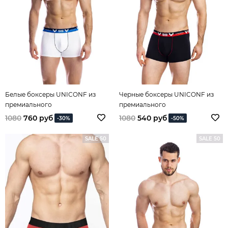
Белые боксеры UNICONF из
Черные боксеры UNICONF из
премиального
премиального
гипоаллергенного хлопка без
гипоаллергенного хлопка без
1080
760 руб
1080
540 руб
-30%
-50%
боковых швов
боковых швов
SALE 50
SALE 50