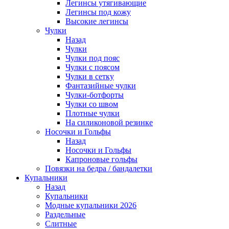
Легинсы утягивающие
Легинсы под кожу
Высокие легинсы
Чулки
Назад
Чулки
Чулки под пояс
Чулки с поясом
Чулки в сетку
Фантазийные чулки
Чулки-ботфорты
Чулки со швом
Плотные чулки
На силиконовой резинке
Носочки и Гольфы
Назад
Носочки и Гольфы
Капроновые гольфы
Повязки на бедра / бандалетки
Купальники
Назад
Купальники
Модные купальники 2026
Раздельные
Слитные