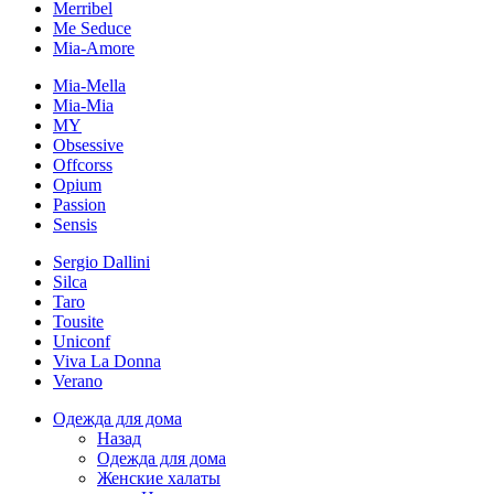
Merribel
Me Seduce
Mia-Amore
Mia-Mella
Mia-Mia
MY
Obsessive
Offcorss
Opium
Passion
Sensis
Sergio Dallini
Silca
Taro
Tousite
Uniconf
Viva La Donna
Verano
Одежда для дома
Назад
Одежда для дома
Женские халаты