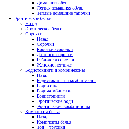
Домашняя обувь
Легкая домашняя обувь
Теплые домашние тапочки
Эротическое белье
Назад
Эротическое белье
Сорочки
Назад
Сорочки
Короткие сорочки
Длинные сорочки
Бэби-долл сорочки
Женские неглиже
Бодистокинги и комбинезоны
Назад
Бодистокинги и комбинезоны
Боди-сетка
Боди-комбинезоны
Бодистокинги
Эротические боди
Эротические комбинезоны
Комплекты белья
Назад
Комплекты белья
Топ + трусики