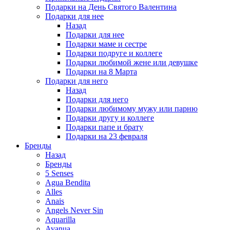
Подарки на День Святого Валентина
Подарки для нее
Назад
Подарки для нее
Подарки маме и сестре
Подарки подруге и коллеге
Подарки любимой жене или девушке
Подарки на 8 Марта
Подарки для него
Назад
Подарки для него
Подарки любимому мужу или парню
Подарки другу и коллеге
Подарки папе и брату
Подарки на 23 февраля
Бренды
Назад
Бренды
5 Senses
Agua Bendita
Alles
Anais
Angels Never Sin
Aquarilla
Avanua