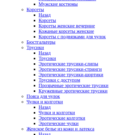
Мужские костюмы
Корсеты
Назад
Корсеты
Корсеты женские вечерние
Кожаные корсеты женские
Корсеты с подвязками для чулок
Бюстгальтеры
Трусики
Назад
Трусики
Эротические трусики-слипы
Эротические трусики-стринги
Эротические трусики-шортики
Трусики с доступом
Прозрачные эротические трусики
Кружевные эротические трусики
Пояса для чулок
Чулки и колготки
Назад
Чулки и колготки
Эротические колготки
Эротические чулки
Женское белье из кожи и латекса
Назад