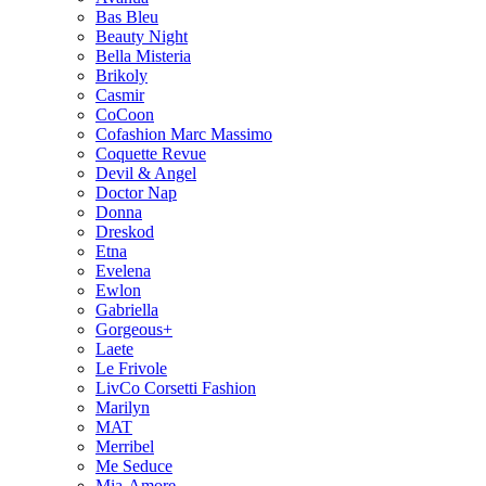
Bas Bleu
Beauty Night
Bella Misteria
Brikoly
Casmir
CoCoon
Cofashion Marc Massimo
Coquette Revue
Devil & Angel
Doctor Nap
Donna
Dreskod
Etna
Evelena
Ewlon
Gabriella
Gorgeous+
Laete
Le Frivole
LivCo Corsetti Fashion
Marilyn
MAT
Merribel
Me Seduce
Mia-Amore