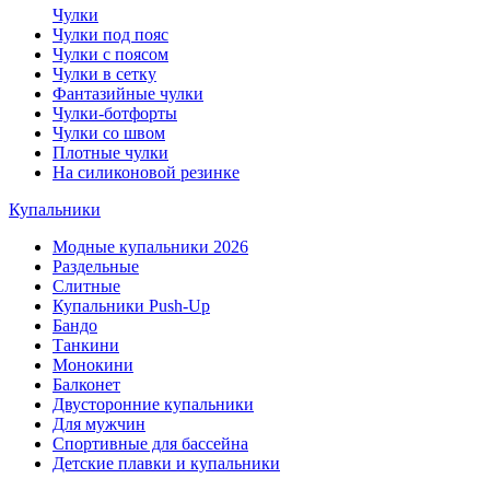
Чулки
Чулки под пояс
Чулки с поясом
Чулки в сетку
Фантазийные чулки
Чулки-ботфорты
Чулки со швом
Плотные чулки
На силиконовой резинке
Купальники
Модные купальники 2026
Раздельные
Слитные
Купальники Push-Up
Бандо
Танкини
Монокини
Балконет
Двусторонние купальники
Для мужчин
Спортивные для бассейна
Детские плавки и купальники