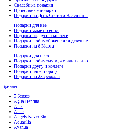
Свадебные подарки
Прикольные подарки
Подарки на День Святого Валентина
Подарки для нее
Подарки маме и сестре
Подарки подруге и коллеге
Подарки любимой жене или девушке
Подарки на 8 Марта
Подарки для него
Подарки любимому мужу или парню
Подарки другу и коллеге
Подарки папе и брату
Подарки на 23 февраля
Бренды
5 Senses
Agua Bendita
Alles
Anais
Angels Never Sin
Aquarilla
Avanua