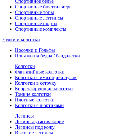
Спортивное белье
Спортивные бюстгальтеры
Спортивные топы
Спортивные леггинсы
Спортивные шорты
Спортивные комплекты
Чулки и колготки
Носочки и Гольфы
Повязки на бедра / бандалетки
Колготки
Фантазийные колготки
Колготки с имитацией чулок
Колготки в сеточку
Корректирующие колготки
Тонкие колготки
Плотные колготки
Колготки с шортиками
Легинсы
Легинсы утягивающие
Легинсы под кожу
Высокие легинсы