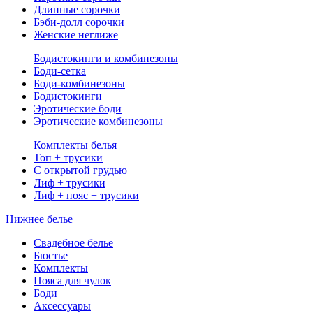
Длинные сорочки
Бэби-долл сорочки
Женские неглиже
Бодистокинги и комбинезоны
Боди-сетка
Боди-комбинезоны
Бодистокинги
Эротические боди
Эротические комбинезоны
Комплекты белья
Топ + трусики
С открытой грудью
Лиф + трусики
Лиф + пояс + трусики
Нижнее белье
Свадебное белье
Бюстье
Комплекты
Пояса для чулок
Боди
Аксессуары