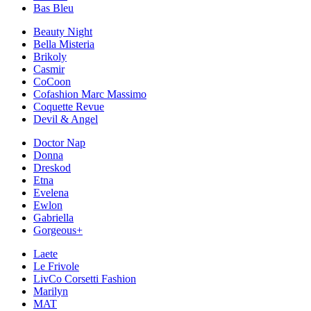
Bas Bleu
Beauty Night
Bella Misteria
Brikoly
Casmir
CoCoon
Cofashion Marc Massimo
Coquette Revue
Devil & Angel
Doctor Nap
Donna
Dreskod
Etna
Evelena
Ewlon
Gabriella
Gorgeous+
Laete
Le Frivole
LivCo Corsetti Fashion
Marilyn
MAT