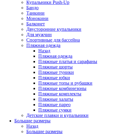
Купальники Push-Up
Бандо
Танкини
Монокини
Балконет
Двусторонние купальники
Для мужчин
Спортивные для бассейна
Пляжная одежда
Назад
Пляжная одежда
Пляжные платья и сарафаны
Пляжные шорты
Пляжные туники
Пляжные юбки
Пляжные топы и рубашки
Пляжные комбинезоны
Пляжные комплекты
Пляжные халаты
Пляжные парео
Пляжные сумки
Детские плавки и купальники
Большие размеры
Назад
Большие размеры