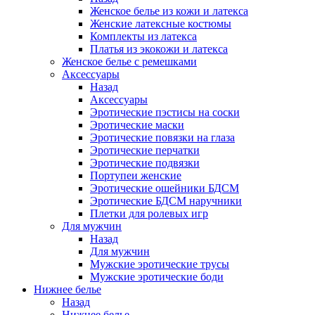
Женское белье из кожи и латекса
Женские латексные костюмы
Комплекты из латекса
Платья из экокожи и латекса
Женское белье с ремешками
Аксессуары
Назад
Аксессуары
Эротические пэстисы на соски
Эротические маски
Эротические повязки на глаза
Эротические перчатки
Эротические подвязки
Портупеи женские
Эротические ошейники БДСМ
Эротические БДСМ наручники
Плетки для ролевых игр
Для мужчин
Назад
Для мужчин
Мужские эротические трусы
Мужские эротические боди
Нижнее белье
Назад
Нижнее белье