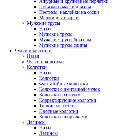
Ажурные и кружевные перчатки
Повязки и маски для сна
Пэстисы, наклейки на соски
Мешки для стирки
Мужские трусы
Назад
Мужские трусы
Мужские трусы боксеры
Мужские трусы слипы
Чулки и колготки
Назад
Чулки и колготки
Колготки
Назад
Колготки
Фантазийные колготки
Колготки с имитацией чулок
Колготки в сеточку
Корректирующие колготки
Тонкие колготки
Плотные колготки
Колготки с шортиками
Легинсы
Назад
Легинсы