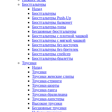
Бюстгальтеры
Назад
Бюстгальтеры
Бюстгальтеры Push-Up
Бюстгальтеры балконет
Бюстгальтеры-топы
Бесшовные бюстгальтеры
Бюстгальтеры с плотной чашкой
Бюстгальтеры с мягкой чашкой
Бюстгальтеры без косточек
Бюстгальтеры без бретелек
Бюстгальтеры спейсер
Бюстгальтеры-бралетты
Трусики
Назад
Трусики
Трусики женские слипы
Трусики-стринги
Трусики-шорты
Трусики-танга
Трусики-бразилиана
Трусики-хипстеры
Высокие трусики
Бесшовные трусики