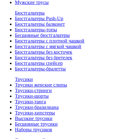
Мужские трусы
Бюстгальтеры
Бюстгальтеры Push-Up
Бюстгальтеры балконет
Бюстгальтеры-топы
Бесшовные бюстгальтеры
Бюстгальтеры с плотной чашкой
Бюстгальтеры с мягкой чашкой
Бюстгальтеры без косточек
Бюстгальтеры без бретелек
Бюстгальтеры спейсер
Бюстгальтеры-бралетты
Трусики
Трусики женские слипы
Трусики-стринги
Трусики-шорты
Трусики-танга
Трусики-бразилиана
Трусики-хипстеры
Высокие трусики
Бесшовные трусики
Наборы трусиков