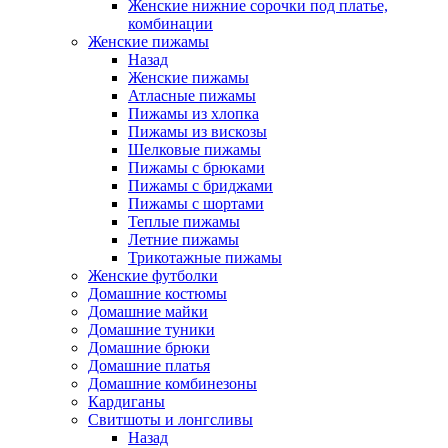
Женские нижние сорочки под платье,
комбинации
Женские пижамы
Назад
Женские пижамы
Атласные пижамы
Пижамы из хлопка
Пижамы из вискозы
Шелковые пижамы
Пижамы с брюками
Пижамы с бриджами
Пижамы с шортами
Теплые пижамы
Летние пижамы
Трикотажные пижамы
Женские футболки
Домашние костюмы
Домашние майки
Домашние туники
Домашние брюки
Домашние платья
Домашние комбинезоны
Кардиганы
Свитшоты и лонгсливы
Назад