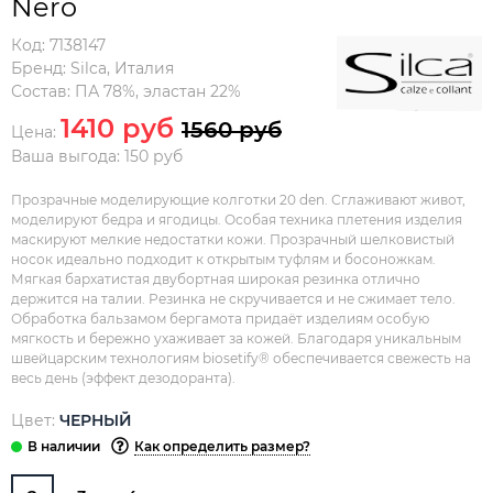
Nero
Код:
7138147
Бренд:
Silca
,
Италия
Состав:
ПА 78%, эластан 22%
1410 руб
1560 руб
Цена:
Ваша выгода: 150 руб
Прозрачные моделирующие колготки 20 den. Сглаживают живот,
моделируют бедра и ягодицы. Особая техника плетения изделия
маскируют мелкие недостатки кожи. Прозрачный шелковистый
носок идеально подходит к открытым туфлям и босоножкам.
Мягкая бархатистая двубортная широкая резинка отлично
держится на талии. Резинка не скручивается и не сжимает тело.
Обработка бальзамом бергамота придаёт изделиям особую
мягкость и бережно ухаживает за кожей. Благодаря уникальным
швейцарским технологиям biosetify® обеспечивается свежесть на
весь день (эффект дезодоранта).
Цвет:
ЧЕРНЫЙ
Как определить размер?