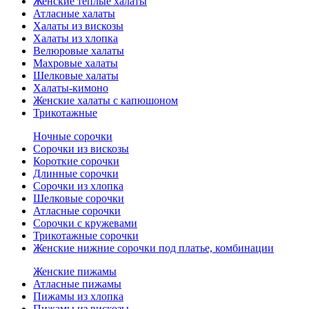
Женские теплые халаты
Атласные халаты
Халаты из вискозы
Халаты из хлопка
Велюровые халаты
Махровые халаты
Шелковые халаты
Халаты-кимоно
Женские халаты с капюшоном
Трикотажные
Ночные сорочки
Сорочки из вискозы
Короткие сорочки
Длинные сорочки
Сорочки из хлопка
Шелковые сорочки
Атласные сорочки
Сорочки с кружевами
Трикотажные сорочки
Женские нижние сорочки под платье, комбинации
Женские пижамы
Атласные пижамы
Пижамы из хлопка
Пижамы из вискозы