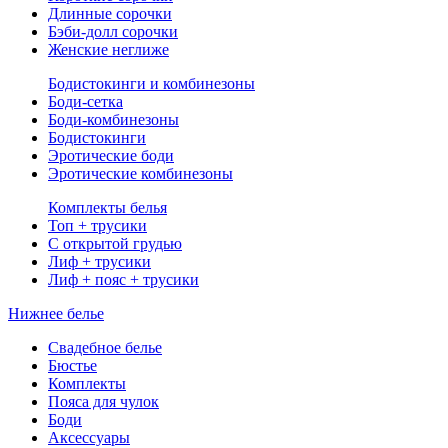
Длинные сорочки
Бэби-долл сорочки
Женские неглиже
Бодистокинги и комбинезоны
Боди-сетка
Боди-комбинезоны
Бодистокинги
Эротические боди
Эротические комбинезоны
Комплекты белья
Топ + трусики
С открытой грудью
Лиф + трусики
Лиф + пояс + трусики
Нижнее белье
Свадебное белье
Бюстье
Комплекты
Пояса для чулок
Боди
Аксессуары