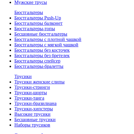
Мужские трусы
Бюстгальтеры
Бюстгальтеры Push-Up
Бюстгальтеры балконет
Бюстгальтеры-топы
Бесшовные бюстгальтеры
Бюстгальтеры с плотной чашкой
Бюстгальтеры с мягкой чашкой
Бюстгальтеры без косточек
Бюстгальтеры без бретелек
Бюстгальтеры спейсер
Бюстгальтеры-бралетты
Трусики
Трусики женские слипы
Трусики-стринги
Трусики-шорты
Трусики-танга
Трусики-бразилиана
Трусики-хипстеры
Высокие трусики
Бесшовные трусики
Наборы трусиков