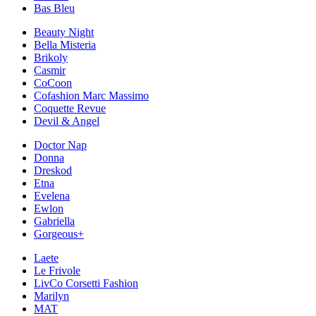
Bas Bleu
Beauty Night
Bella Misteria
Brikoly
Casmir
CoCoon
Cofashion Marc Massimo
Coquette Revue
Devil & Angel
Doctor Nap
Donna
Dreskod
Etna
Evelena
Ewlon
Gabriella
Gorgeous+
Laete
Le Frivole
LivCo Corsetti Fashion
Marilyn
MAT