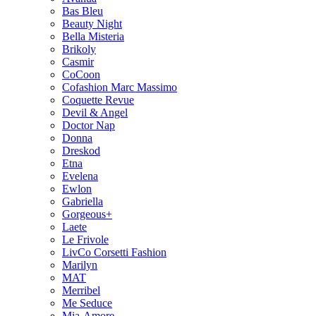
Bas Bleu
Beauty Night
Bella Misteria
Brikoly
Casmir
CoCoon
Cofashion Marc Massimo
Coquette Revue
Devil & Angel
Doctor Nap
Donna
Dreskod
Etna
Evelena
Ewlon
Gabriella
Gorgeous+
Laete
Le Frivole
LivCo Corsetti Fashion
Marilyn
MAT
Merribel
Me Seduce
Mia-Amore