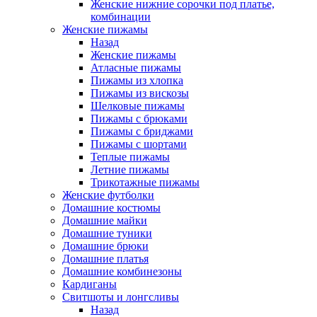
Женские нижние сорочки под платье,
комбинации
Женские пижамы
Назад
Женские пижамы
Атласные пижамы
Пижамы из хлопка
Пижамы из вискозы
Шелковые пижамы
Пижамы с брюками
Пижамы с бриджами
Пижамы с шортами
Теплые пижамы
Летние пижамы
Трикотажные пижамы
Женские футболки
Домашние костюмы
Домашние майки
Домашние туники
Домашние брюки
Домашние платья
Домашние комбинезоны
Кардиганы
Свитшоты и лонгсливы
Назад