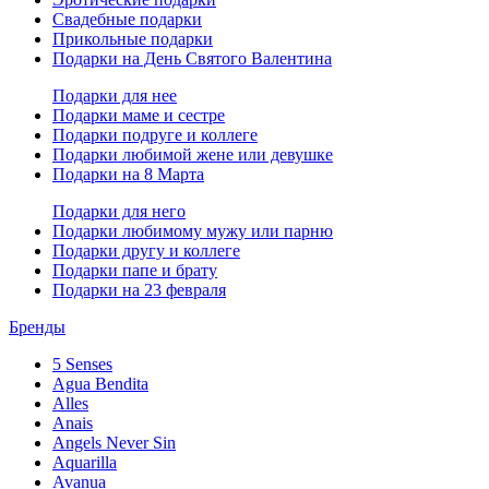
Свадебные подарки
Прикольные подарки
Подарки на День Святого Валентина
Подарки для нее
Подарки маме и сестре
Подарки подруге и коллеге
Подарки любимой жене или девушке
Подарки на 8 Марта
Подарки для него
Подарки любимому мужу или парню
Подарки другу и коллеге
Подарки папе и брату
Подарки на 23 февраля
Бренды
5 Senses
Agua Bendita
Alles
Anais
Angels Never Sin
Aquarilla
Avanua