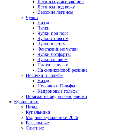
Легинсы утягивающие
Легинсы под кожу
Высокие легинсы
Чулки
Назад
Чулки
Чулки под пояс
Чулки с поясом
Чулки в сетку
Фантазийные чулки
Чулки-ботфорты
Чулки со швом
Плотные чулки
На силиконовой резинке
Носочки и Гольфы
Назад
Носочки и Гольфы
Капроновые гольфы
Повязки на бедра / бандалетки
Купальники
Назад
Купальники
Модные купальники 2026
Раздельные
Слитные