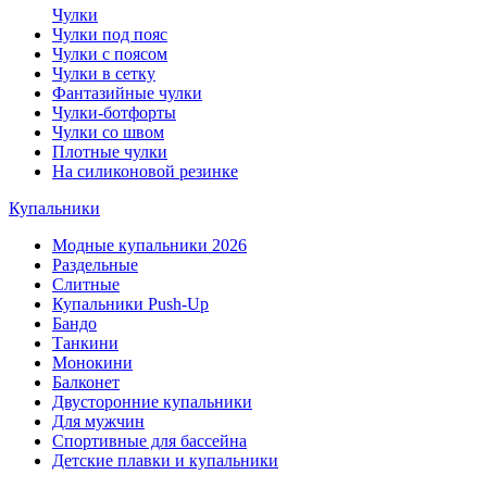
Чулки
Чулки под пояс
Чулки с поясом
Чулки в сетку
Фантазийные чулки
Чулки-ботфорты
Чулки со швом
Плотные чулки
На силиконовой резинке
Купальники
Модные купальники 2026
Раздельные
Слитные
Купальники Push-Up
Бандо
Танкини
Монокини
Балконет
Двусторонние купальники
Для мужчин
Спортивные для бассейна
Детские плавки и купальники