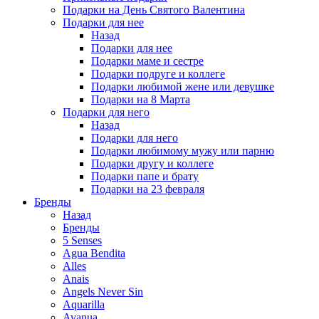
Подарки на День Святого Валентина
Подарки для нее
Назад
Подарки для нее
Подарки маме и сестре
Подарки подруге и коллеге
Подарки любимой жене или девушке
Подарки на 8 Марта
Подарки для него
Назад
Подарки для него
Подарки любимому мужу или парню
Подарки другу и коллеге
Подарки папе и брату
Подарки на 23 февраля
Бренды
Назад
Бренды
5 Senses
Agua Bendita
Alles
Anais
Angels Never Sin
Aquarilla
Avanua