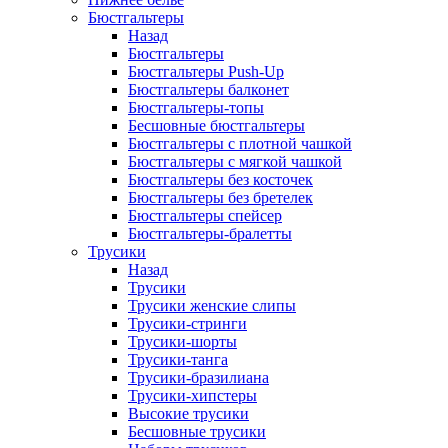
Бюстгальтеры
Назад
Бюстгальтеры
Бюстгальтеры Push-Up
Бюстгальтеры балконет
Бюстгальтеры-топы
Бесшовные бюстгальтеры
Бюстгальтеры с плотной чашкой
Бюстгальтеры с мягкой чашкой
Бюстгальтеры без косточек
Бюстгальтеры без бретелек
Бюстгальтеры спейсер
Бюстгальтеры-бралетты
Трусики
Назад
Трусики
Трусики женские слипы
Трусики-стринги
Трусики-шорты
Трусики-танга
Трусики-бразилиана
Трусики-хипстеры
Высокие трусики
Бесшовные трусики