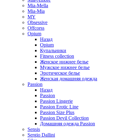
Mia-Mella
Mia-Mia
MY
Obsessive
Offcorss
Opium
Назад
Opium
Купальники
Fitness collection
Женское нижнее белье
Мужское нижнее белье
Эротическое белье
Женская домашняя одежда
Passion
Назад
Passion
Passion Lingerie
Passion Erotic Line
Passion Size Plus
Passion Devil Collection
Домашняя одежда Passion
Sensis
Sergio Dallini