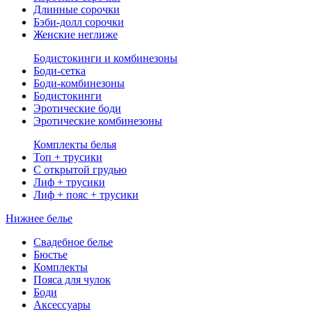
Длинные сорочки
Бэби-долл сорочки
Женские неглиже
Бодистокинги и комбинезоны
Боди-сетка
Боди-комбинезоны
Бодистокинги
Эротические боди
Эротические комбинезоны
Комплекты белья
Топ + трусики
С открытой грудью
Лиф + трусики
Лиф + пояс + трусики
Нижнее белье
Свадебное белье
Бюстье
Комплекты
Пояса для чулок
Боди
Аксессуары