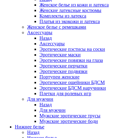
Женское белье из кожи и латекса
Женские латексные костюмы
Комплекты из латекса
Платья из экокожи и латекса
Женское белье с ремешками
Аксессуары
Назад
Аксессуары
Эротические пэстисы на соски
Эротические маски
Эротические повязки на глаза
Эротические перчатки
Эротические подвязки
Портупеи женские
Эротические ошейники БДСМ
Эротические БДСМ наручники
Плетки для ролевых игр
Для мужчин
Назад
Для мужчин
Мужские эротические трусы
Мужские эротические боди
Нижнее белье
Назад
Нижнее белье