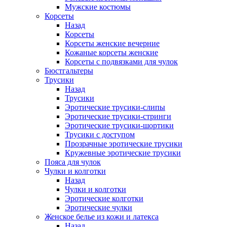
Мужские костюмы
Корсеты
Назад
Корсеты
Корсеты женские вечерние
Кожаные корсеты женские
Корсеты с подвязками для чулок
Бюстгальтеры
Трусики
Назад
Трусики
Эротические трусики-слипы
Эротические трусики-стринги
Эротические трусики-шортики
Трусики с доступом
Прозрачные эротические трусики
Кружевные эротические трусики
Пояса для чулок
Чулки и колготки
Назад
Чулки и колготки
Эротические колготки
Эротические чулки
Женское белье из кожи и латекса
Назад