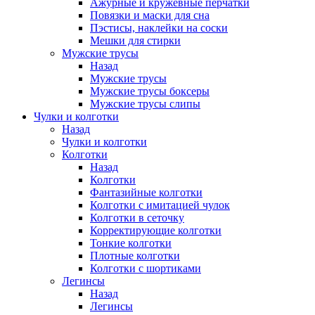
Ажурные и кружевные перчатки
Повязки и маски для сна
Пэстисы, наклейки на соски
Мешки для стирки
Мужские трусы
Назад
Мужские трусы
Мужские трусы боксеры
Мужские трусы слипы
Чулки и колготки
Назад
Чулки и колготки
Колготки
Назад
Колготки
Фантазийные колготки
Колготки с имитацией чулок
Колготки в сеточку
Корректирующие колготки
Тонкие колготки
Плотные колготки
Колготки с шортиками
Легинсы
Назад
Легинсы