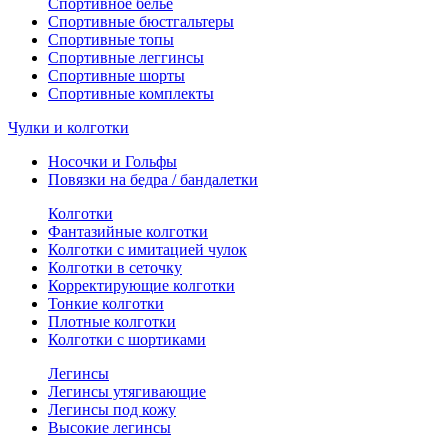
Спортивное белье
Спортивные бюстгальтеры
Спортивные топы
Спортивные леггинсы
Спортивные шорты
Спортивные комплекты
Чулки и колготки
Носочки и Гольфы
Повязки на бедра / бандалетки
Колготки
Фантазийные колготки
Колготки с имитацией чулок
Колготки в сеточку
Корректирующие колготки
Тонкие колготки
Плотные колготки
Колготки с шортиками
Легинсы
Легинсы утягивающие
Легинсы под кожу
Высокие легинсы