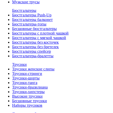
Мужские трусы
Бюстгальтеры
Бюстгальтеры Push-Up
Бюстгальтеры балконет
Бюстгальтеры-топы
Бесшовные бюстгальтеры
Бюстгальтеры с плотной чашкой
Бюстгальтеры с мягкой чашкой
Бюстгальтеры без косточек
Бюстгальтеры без бретелек
Бюстгальтеры спейсер
Бюстгальтеры-бралетты
Трусики
Трусики женские слипы
Трусики-стринги
Трусики-шорты
Трусики-танга
Трусики-бразилиана
Трусики-хипстеры
Высокие трусики
Бесшовные трусики
Наборы трусиков