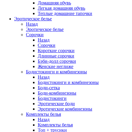
Домашняя обувь
Легкая домашняя обувь
Теплые домашние тапочки
Эротическое белье
Назад
Эротическое белье
Сорочки
Назад
Сорочки
Короткие сорочки
Длинные сорочки
Бэби-долл сорочки
Женские неглиже
Бодистокинги и комбинезоны
Назад
Бодистокинги и комбинезоны
Боди-сетка
Боди-комбинезоны
Бодистокинги
Эротические боди
Эротические комбинезоны
Комплекты белья
Назад
Комплекты белья
Топ + трусики