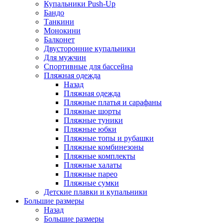
Купальники Push-Up
Бандо
Танкини
Монокини
Балконет
Двусторонние купальники
Для мужчин
Спортивные для бассейна
Пляжная одежда
Назад
Пляжная одежда
Пляжные платья и сарафаны
Пляжные шорты
Пляжные туники
Пляжные юбки
Пляжные топы и рубашки
Пляжные комбинезоны
Пляжные комплекты
Пляжные халаты
Пляжные парео
Пляжные сумки
Детские плавки и купальники
Большие размеры
Назад
Большие размеры