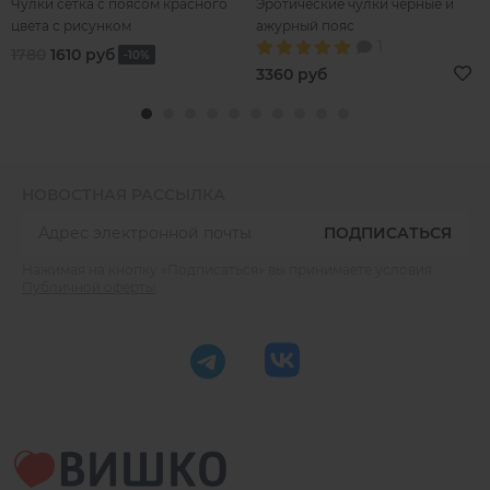
Чулки сетка с поясом красного
Эротические чулки черные и
цвета с рисунком
ажурный пояс
1
1780
1610 руб
-10%
3360 руб
НОВОСТНАЯ РАССЫЛКА
ПОДПИСАТЬСЯ
Нажимая на кнопку «Подписаться» вы принимаете условия
Публичной оферты
.