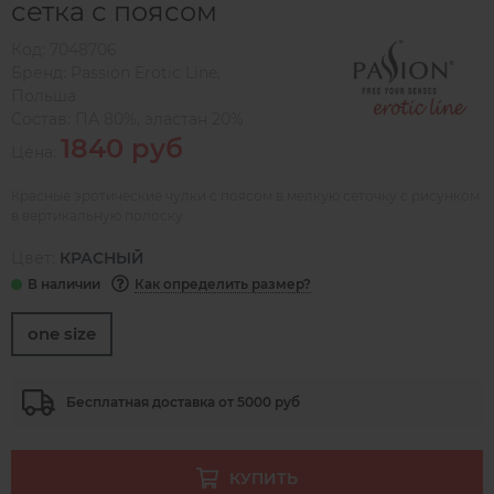
сетка с поясом
Код:
7048706
Бренд:
Passion Erotic Line
,
Польша
Состав:
ПА 80%, эластан 20%
1840 руб
Цена:
Красные эротические чулки с поясом в мелкую сеточку с рисунком
в вертикальную полоску.
Цвет:
КРАСНЫЙ
Как определить размер?
one size
Бесплатная доставка от 5000 руб
КУПИТЬ