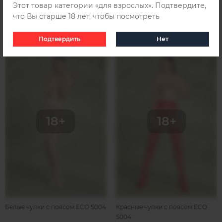
Этот товар категории «для взрослых». Подтвердите,
что Вы старше 18 лет, чтобы посмотреть
Похожие товары
Подтвердить
Нет
SALE 10
SALE 10
Белые чулки с поясом ECO S004
Красные чулки с поясом ECO
S004