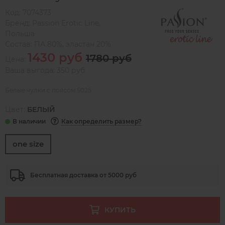
Код:
7074373
Бренд:
Passion Erotic Line
,
Польша
Состав:
ПА 80%, эластан 20%
1430 руб
1780 руб
Цена:
Ваша выгода: 350 руб
Белые чулки с поясом S025
Цвет:
БЕЛЫЙ
Как определить размер?
one size
Бесплатная доставка от 5000 руб
КУПИТЬ