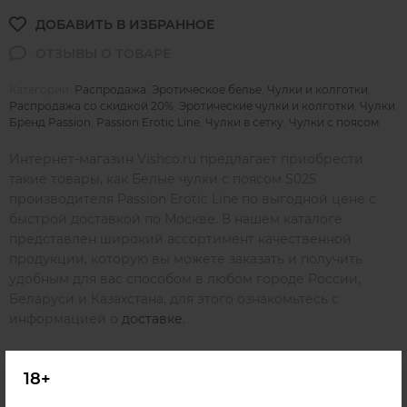
Категории:
Распродажа
,
Эротическое белье
,
Чулки и колготки
,
Распродажа со скидкой 20%
,
Эротические чулки и колготки
,
Чулки
,
Бренд Passion
,
Passion Erotic Line
,
Чулки в сетку
,
Чулки с поясом
Интернет-магазин Vishco.ru предлагает приобрести
такие товары, как Белые чулки с поясом S025
производителя Passion Erotic Line по выгодной цене с
быстрой доставкой по Москве. В нашем каталоге
представлен широкий ассортимент качественной
продукции, которую вы можете заказать и получить
удобным для вас способом в любом городе России,
Беларуси и Казахстана, для этого ознакомьтесь с
информацией о
доставке
.
18+